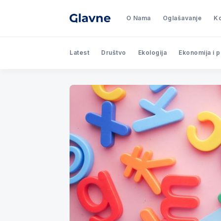
O Nama
Oglašavanje
Ko
Latest
Društvo
Ekologija
Ekonomija i 