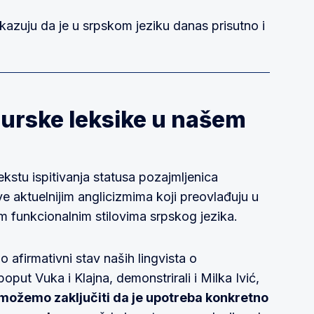
kazuju da je u srpskom jeziku danas prisutno i
turske leksike u našem
kstu ispitivanja statusa pozajmljenica
ve aktuelnijim anglicizmima koji preovlađuju u
im funkcionalnim stilovima srpskog jezika.
 afirmativni stav naših lingvista o
poput Vuka i Klajna, demonstrirali i Milka Ivić,
možemo zaključiti da je upotreba konkretno