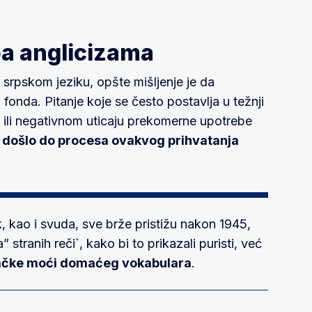
a anglicizama
 srpskom jeziku, opšte mišljenje je da
onda. Pitanje koje se često postavlja u težnji
 ili negativnom uticaju prekomerne upotrebe
u došlo do procesa ovakvog prihvatanja
k, kao i svuda, sve brže pristižu nakon 1945,
 stranih reči`, kako bi to prikazali puristi, već
lačke moći domaćeg vokabulara
.