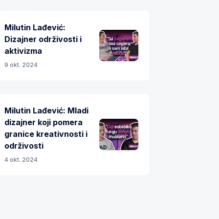
Milutin Lađević:
Dizajner održivosti i
aktivizma
9 okt. 2024
Milutin Lađević: Mladi
dizajner koji pomera
granice kreativnosti i
održivosti
4 okt. 2024