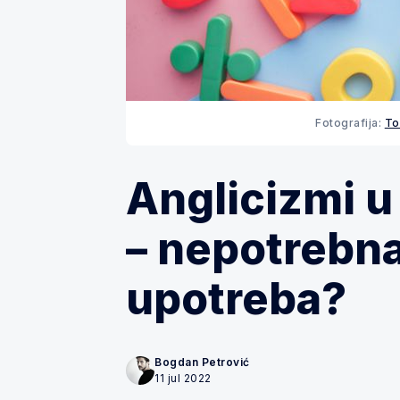
Fotografija:
To
Anglicizmi u
– nepotrebna
upotreba?
Bogdan Petrović
11 jul 2022