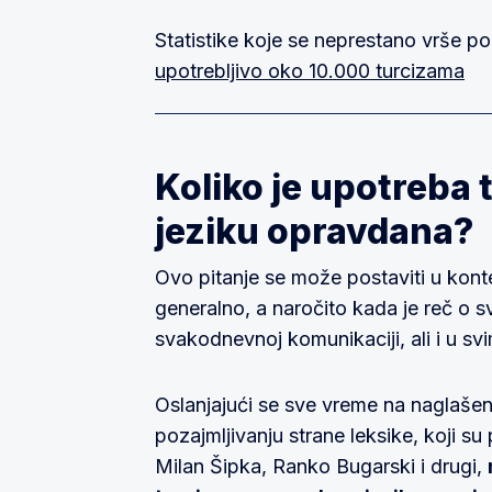
Statistike koje se neprestano vrše po
upotrebljivo oko 10.000 turcizama
Koliko je upotreba 
jeziku opravdana?
Ovo pitanje se može postaviti u konte
generalno, a naročito kada je reč o s
svakodnevnoj komunikaciji, ali i u sv
Oslanjajući se sve vreme na naglašeno
pozajmljivanju strane leksike, koji su 
Milan Šipka, Ranko Bugarski i drugi,