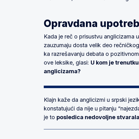
Opravdana upotreb
Kada je reč o prisustvu anglicizama u
zauzumaju dosta velik deo rečničkog f
ka razrešavanju debata o pozitivnom
ove leksike, glasi:
U kom je trenutk
anglicizama?
Klajn kaže da anglicizmi u srpski jezi
konstatujući da nije u pitanju “najezda”
je to
posledica nedovoljne stvara