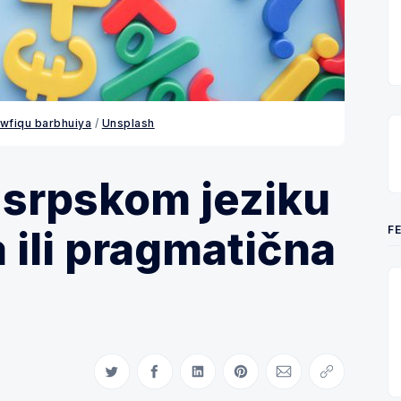
wfiqu barbhuiya
/
Unsplash
 srpskom jeziku
F
 ili pragmatična
Share on Twitter
Share on Facebook
Share on LinkedIn
Share on Pinterest
Share via Email
Copy link