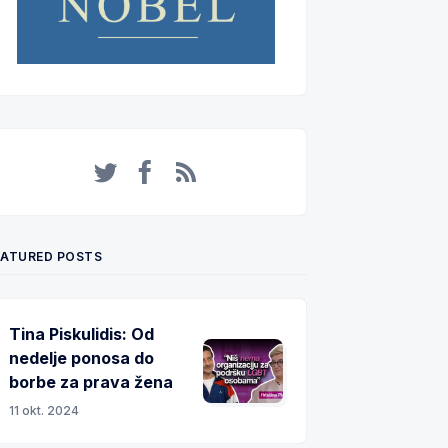
Twitter
Facebook
RSS
EATURED POSTS
Tina Piskulidis: Od
nedelje ponosa do
borbe za prava žena
11 okt. 2024