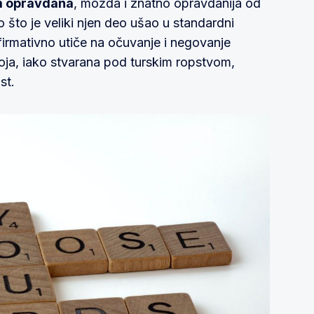
m opravdana
, možda i znatno opravdanija od
o što je veliki njen deo ušao u standardni
afirmativno utiče na očuvanje i negovanje
 koja, iako stvarana pod turskim ropstvom,
st.