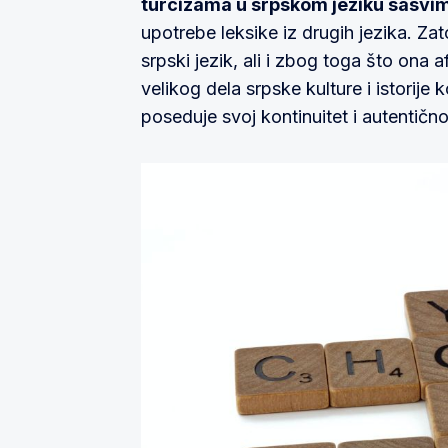
turcizama u srpskom jeziku sasvi
upotrebe leksike iz drugih jezika. Zat
srpski jezik, ali i zbog toga što ona 
velikog dela srpske kulture i istorije
poseduje svoj kontinuitet i autentično