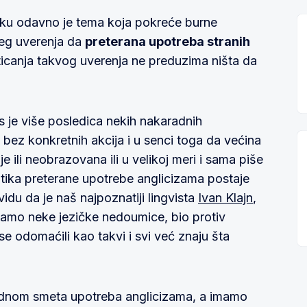
iku odavno je tema koja pokreće burne
teg uverenja da
preterana upotreba stranih
ticanja takvog uverenja ne preduzima ništa da
nas je više posledica nekih nakaradnih
, bez konkretnih akcija i u senci toga da većina
je ili neobrazovana ili u velikoj meri i sama piše
kritika preterane upotrebe anglicizama postaje
idu da je naš najpoznatiji lingvista
Ivan Klajn
,
mo neke jezičke nedoumice, bio protiv
se odomaćili kao takvi i svi već znaju šta
jednom smeta upotreba anglicizama, a imamo