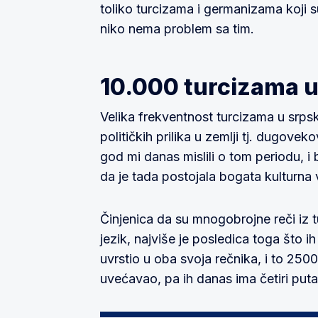
toliko turcizama i germanizama koji 
niko nema problem sa tim.
10.000 turcizama u
Velika frekventnost turcizama u srpsk
političkih prilika u zemlji tj. dugov
god mi danas mislili o tom periodu, i 
da je tada postojala bogata kulturna 
Činjenica da su mnogobrojne reči iz t
jezik, najviše je posledica toga što i
uvrstio u oba svoja rečnika, i to 2500 
uvećavao, pa ih danas ima četiri pu