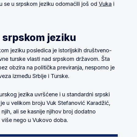
su se u srpskom jeziku odomaćili još od
Vuka
i
 srpskom jeziku
om jeziku posledica je istorijskih društveno-
ekovne turske vlasti nad srpskom državom. Šta
bez obzira na politička previranja, nesporno je
veza između Srbije i Turske.
urskog jezika uvršćene i u standardni srpski
h je u velikom broju Vuk Stefanović Karadžić,
njih, ali se kasnije njihov broj dodatno
ta više nego u Vukovo doba.