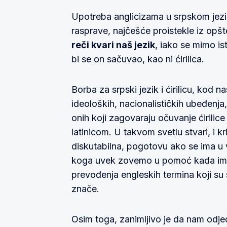
Upotreba anglicizama u srpskom jez
rasprave, najčešće proistekle iz opš
reči kvari naš jezik
, iako se mimo is
bi se on sačuvao, kao ni ćirilica.
Borba za srpski jezik i ćirilicu, kod 
ideoloških, nacionalističkih ubeđenja
onih koji zagovaraju očuvanje ćirilice 
latinicom. U takvom svetlu stvari, i 
diskutabilna, pogotovu ako se ima u v
koga uvek zovemo u pomoć kada ima
prevođenja engleskih termina koji su 
znače.
Osim toga, zanimljivo je da nam od