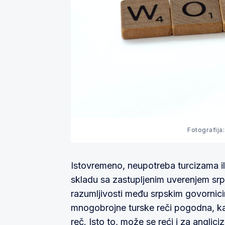
Fotografija
Istovremeno, neupotreba turcizama il
skladu sa zastupljenim uverenjem srps
razumljivosti među srpskim govornic
mnogobrojne turske reči pogodna, k
reč. Isto to, može se reći i za anglici