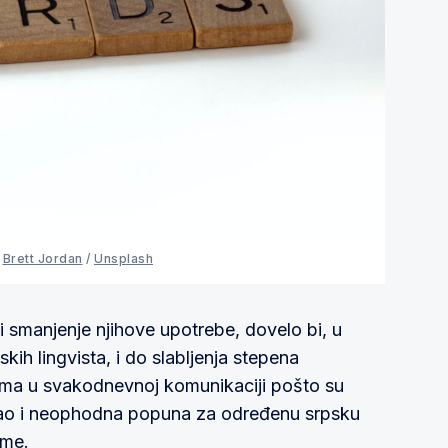
:
Brett Jordan
/
Unsplash
i smanjenje njihove upotrebe, dovelo bi, u
kih lingvista, i do slabljenja stepena
ima u svakodnevnoj komunikaciji pošto su
ao i neophodna popuna za određenu srpsku
zme.