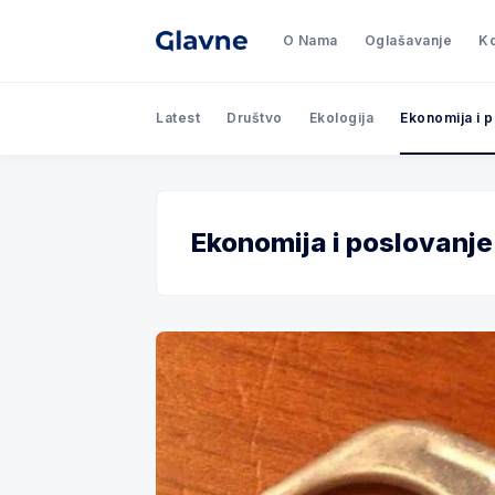
O Nama
Oglašavanje
Ko
Latest
Društvo
Ekologija
Ekonomija i 
Ekonomija i poslovanje