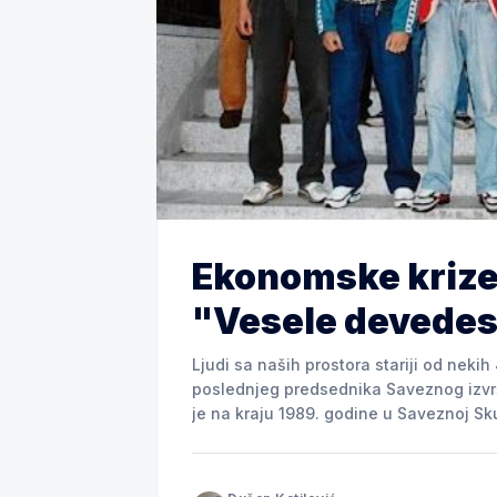
Ekonomske krize k
"Vesele devedes
Ljudi sa naših prostora stariji od neki
poslednjeg predsednika Saveznog izvr
je na kraju 1989. godine u Saveznoj S
novčanicama novog, konvertibilnog din
otpočele