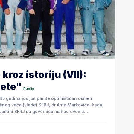
roz istoriju (VII):
ete"
Public
h 45 godina još još pamte optimističan osmeh
šnog veća (vlade) SFRJ, dr Ante Markovića, kada
kupštini SFRJ sa govornice mahao dvema
ara i najavio korenite monetarne reforme koje su