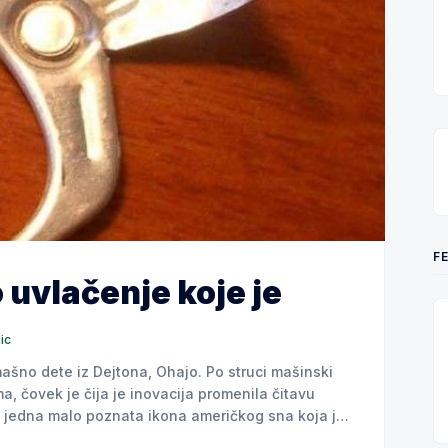
F
 uvlačenje koje je
ic
omašno dete iz Dejtona, Ohajo. Po struci mašinski
a, čovek je čija je inovacija promenila čitavu
ao jedna malo poznata ikona američkog sna koja je
svojim znanjem i trudom ušla u istoriju. Ovaj neznani