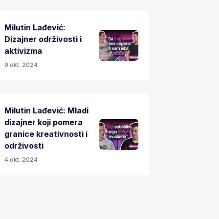
Milutin Lađević:
Dizajner održivosti i
aktivizma
9 okt. 2024
Milutin Lađević: Mladi
dizajner koji pomera
granice kreativnosti i
održivosti
4 okt. 2024