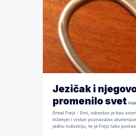
Jezičak i njegovo
promenilo svet
Publ
Ermal Frejz - Erni, odrastao je kao sir
inženjer i vrstan poznavalac aluminijum
jednu industriju, te je Frejz tako post