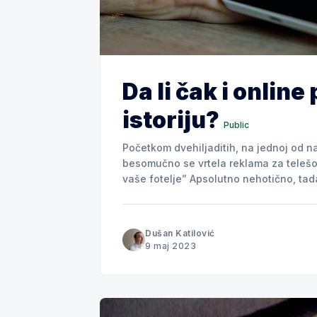
Da li čak i onlin
istoriju?
Public
Početkom dvehiljaditih, na jednoj od naj
besomučno se vrtela reklama za telešoping: “Kako ćete danas kupovati? - Ku
vaše fotelje” Apsolutno nehotično, tadašnji marketari su precizno predvideli nešto što će
se dešavati dvadesetak godina kasnije
gde je fotelja samo
Dušan Katilović
9 maj 2023