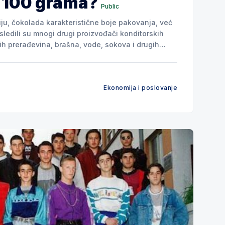
e 100 grama?
Public
ju, čokolada karakteristične boje pakovanja, već
sledili su mnogi drugi proizvođači konditorskih
ih prerađevina, brašna, vode, sokova i drugih
Ekonomija i poslovanje