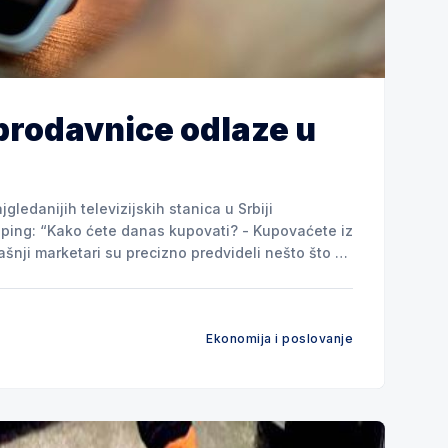
e prodavnice odlaze u
gledanijih televizijskih stanica u Srbiji
povaćete iz
 - da ćemo sve češće kupovati van prodavnica,
Ekonomija i poslovanje