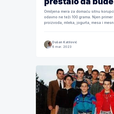
prestalo da bud
Omiljena mera za domaću sitnu korupci
odavno ne teži 100 grama. Njen primer 
proizvoda, mleka, jogurta, mesa i mesn
namirnica. Praksa prodaje identičnih proizvoda, ali u ambalaži sa smanjenom količinom
ne može se
Dušan Katilović
6 mar. 2023