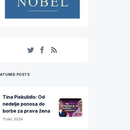
Twitter
Facebook
RSS
EATURED POSTS
Tina Piskulidis: Od
nedelje ponosa do
borbe za prava žena
11 okt. 2024