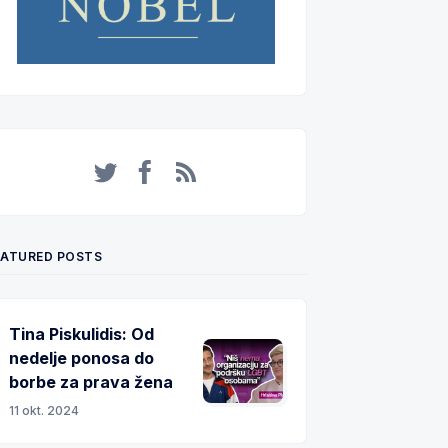
Twitter
Facebook
RSS
EATURED POSTS
Tina Piskulidis: Od
nedelje ponosa do
borbe za prava žena
11 okt. 2024