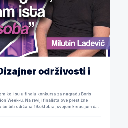
Dizajner održivosti i
era koji su u finalu konkursa za nagradu Boris
on Week-u. Na reviji finalista ove prestižne
 će biti održana 19.oktobra, svojom kreacijom će
piracijom iz prošlosti