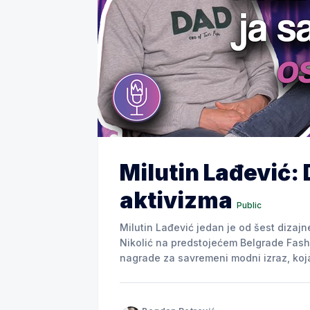
Milutin Lađević: 
aktivizma
Public
Milutin Lađević jedan je od šest dizajn
Nikolić na predstojećem Belgrade Fashi
nagrade za savremeni modni izraz, koja
odgovoriti na zadatu temu – kako se ins