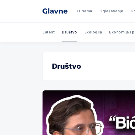
O Nama
Oglašavanje
Ko
Latest
Društvo
Ekologija
Ekonomija i 
Društvo