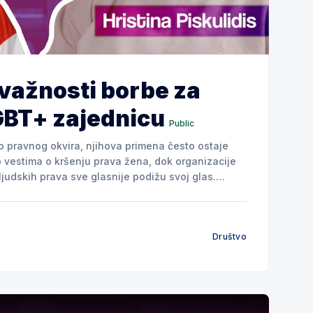
 važnosti borbe za
GBT+ zajednicu
Public
o pravnog okvira, njihova primena često ostaje
estima o kršenju prava žena, dok organizacije
judskih prava sve glasnije podižu svoj glas.
 Tina Piskulidis. Njeno aktivističko
Društvo