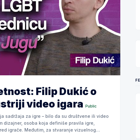
F
tnost: Filip Dukić o
triji video igara
Public
a sadržaja za igre – bilo da su društvene ili video
m dizajner, osoba koja definiše pravila igre,
pred igrače. Međutim, za stvaranje vizuelnog
e Artista, umetnika koji oživljava likove,