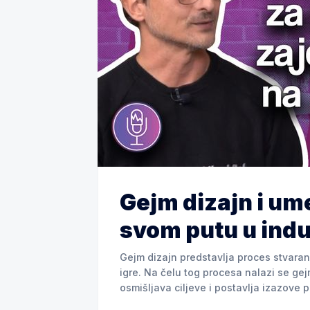
Gejm dizajn i ume
svom putu u indus
Gejm dizajn predstavlja proces stvaranj
igre. Na čelu tog procesa nalazi se gej
osmišljava ciljeve i postavlja izazove 
identiteta igre, neophodna je uloga Gam