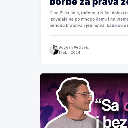
borbe za prava 
Tina Piskulidis, rođena u Nišu, dolazi 
Izdvajala se po mnogo čemu i na vreme 
periodu bratstva i jedinstva, kada su s
poštovala, Tina je stekla temelj koji joj
Bogdan Petrović
11 okt. 2024