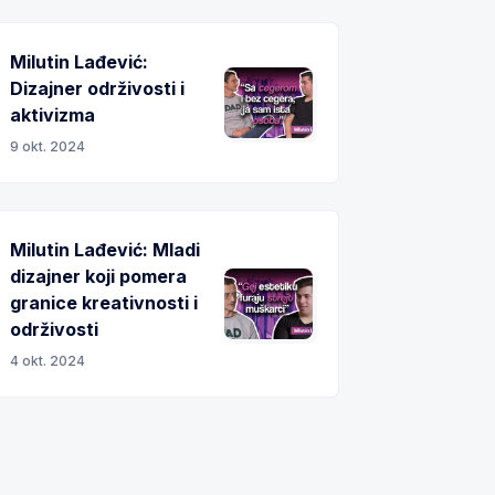
Milutin Lađević:
Dizajner održivosti i
aktivizma
9 okt. 2024
Milutin Lađević: Mladi
dizajner koji pomera
granice kreativnosti i
održivosti
4 okt. 2024