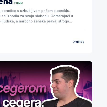
žena
Public
iz porodice s uzbudljivom pričom o poreklu.
se izborila za svoju slobodu. Odrastajući u
e ljudska, a naročito ženska prava, strogo
 je kasnije
Društvo