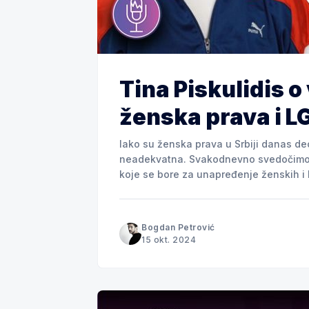
Tina Piskulidis o
ženska prava i L
Iako su ženska prava u Srbiji danas de
neadekvatna. Svakodnevno svedočimo v
koje se bore za unapređenje ženskih i l
Jedna od vodećih figura u ovoj borbi je
Bogdan Petrović
15 okt. 2024