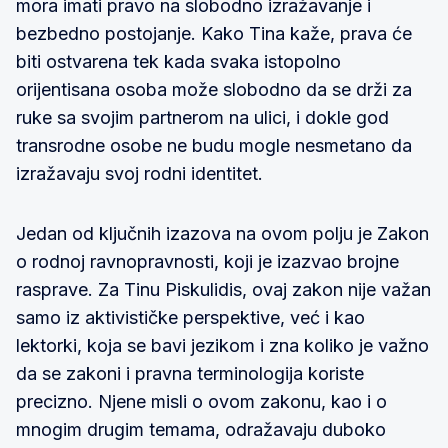
mora imati pravo na slobodno izražavanje i
bezbedno postojanje. Kako Tina kaže, prava će
biti ostvarena tek kada svaka istopolno
orijentisana osoba može slobodno da se drži za
ruke sa svojim partnerom na ulici, i dokle god
transrodne osobe ne budu mogle nesmetano da
izražavaju svoj rodni identitet.
Jedan od ključnih izazova na ovom polju je Zakon
o rodnoj ravnopravnosti, koji je izazvao brojne
rasprave. Za Tinu Piskulidis, ovaj zakon nije važan
samo iz aktivističke perspektive, već i kao
lektorki, koja se bavi jezikom i zna koliko je važno
da se zakoni i pravna terminologija koriste
precizno. Njene misli o ovom zakonu, kao i o
mnogim drugim temama, odražavaju duboko