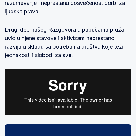
razumevanje i neprestanu posvećenost borbi za
ljudska prava.
Drugi deo našeg Razgovora u papučama pruža
uvid u njene stavove i aktivizam neprestano
razvija u skladu sa potrebama društva koje teži
jednakosti i slobodi za sve.