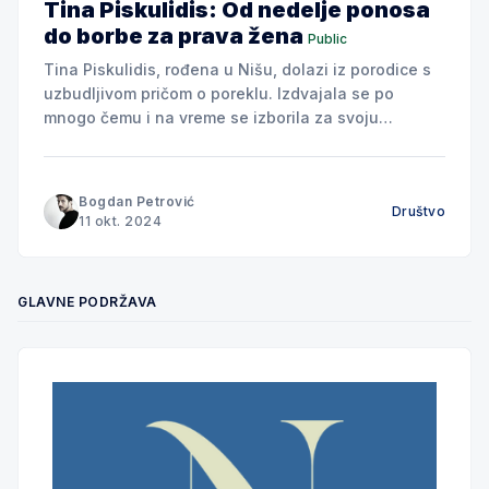
Tina Piskulidis: Od nedelje ponosa
do borbe za prava žena
Public
Tina Piskulidis, rođena u Nišu, dolazi iz porodice s
uzbudljivom pričom o poreklu. Izdvajala se po
mnogo čemu i na vreme se izborila za svoju
slobodu. Odrastajući u periodu bratstva i jedinstva,
kada su se ljudska, a naročito ženska prava, strogo
poštovala, Tina je stekla temelj koji joj je kasnije
Bogdan Petrović
Društvo
11 okt. 2024
GLAVNE PODRŽAVA