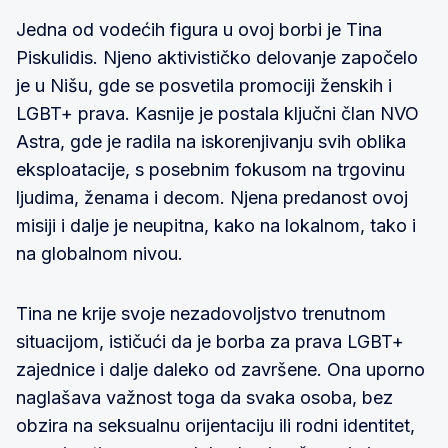
Jedna od vodećih figura u ovoj borbi je Tina
Piskulidis. Njeno aktivističko delovanje započelo
je u Nišu, gde se posvetila promociji ženskih i
LGBT+ prava. Kasnije je postala ključni član NVO
Astra, gde je radila na iskorenjivanju svih oblika
eksploatacije, s posebnim fokusom na trgovinu
ljudima, ženama i decom. Njena predanost ovoj
misiji i dalje je neupitna, kako na lokalnom, tako i
na globalnom nivou.
Tina ne krije svoje nezadovoljstvo trenutnom
situacijom, ističući da je borba za prava LGBT+
zajednice i dalje daleko od završene. Ona uporno
naglašava važnost toga da svaka osoba, bez
obzira na seksualnu orijentaciju ili rodni identitet,