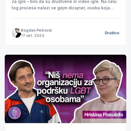
za igre – bilo da su društvene ili video igre. Na čelu
tog procesa nalazi se gejm dizajner, osoba koja
definiše pravila igre, osmišljava ciljeve i postavlja
izazove pred igrače. Međutim, za stvaranje
vizuelnog identiteta igre, neophodna je uloga Game
Bogdan Petrović
Društvo
Artista, umetnika koji oživljava likove,
17 okt. 2024