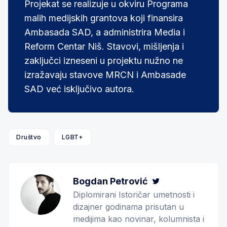
Projekat se realizuje u okviru Programa
malih medijskih grantova koji finansira
Ambasada SAD, a administrira Media i
Reform Centar Niš. Stavovi, mišljenja i
zaključci izneseni u projektu nužno ne
izražavaju stavove MRCN i Ambasade
SAD već isključivo autora.
Društvo
LGBT+
Bogdan Petrović
Twitter
Diplomirani Istoričar umetnosti i
dizajner godinama prisutan u
medijima kao novinar, kolumnista i