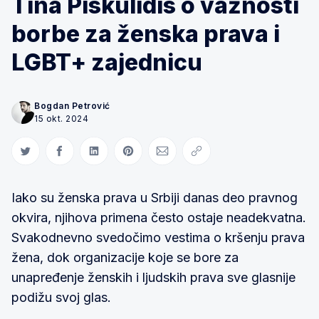
Tina Piskulidis o važnosti
borbe za ženska prava i
LGBT+ zajednicu
Bogdan Petrović
15 okt. 2024
Share on Twitter
Share on Facebook
Share on LinkedIn
Share on Pinterest
Share via Email
Copy link
Iako su ženska prava u Srbiji danas deo pravnog
okvira, njihova primena često ostaje neadekvatna.
Svakodnevno svedočimo vestima o kršenju prava
žena, dok organizacije koje se bore za
unapređenje ženskih i ljudskih prava sve glasnije
podižu svoj glas.