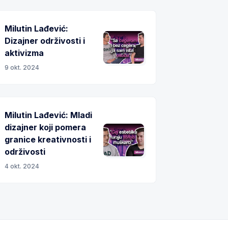
Milutin Lađević:
Dizajner održivosti i
aktivizma
9 okt. 2024
Milutin Lađević: Mladi
dizajner koji pomera
granice kreativnosti i
održivosti
4 okt. 2024