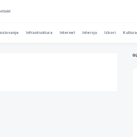
ntakt
poslovanje
Infrastruktura
Internet
Intervju
Izbori
Kultura
G