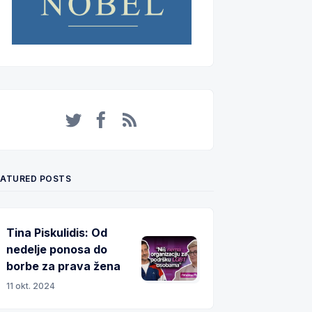
Twitter
Facebook
RSS
EATURED POSTS
Tina Piskulidis: Od
nedelje ponosa do
borbe za prava žena
11 okt. 2024