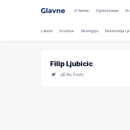
O Nama
Oglašavanje
Ko
Latest
Društvo
Ekologija
Ekonomija i 
Filip Ljubicic
Twitter
No Posts