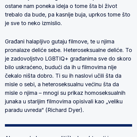
ostane nam poneka ideja o tome šta bi život
trebalo da bude, pa kasnije buja, uprkos tome što
je sve to neko izmislio.
Građani halapljivo gutaju filmove, te u njima
pronalaze deliće sebe. Heteroseksualne deliće. To
je zadovoljstvo LGBTIQ+ građanima sve do skoro
bilo uskraćeno, budući da ih u filmovima nije
čekalo ništa dobro. Ti su ih naslovi učili šta da
misle o sebi, a heteroseksualnu većinu šta da
misle o njima – mnogi su prikaz homoseksualnih
junaka u starijim filmovima opisivali kao „veliku
paradu uvreda“ (Richard Dyer).