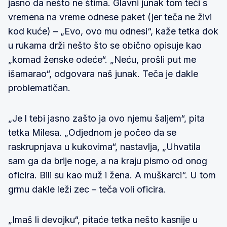
jasno da nešto ne štima. Glavni junak tom teči s
vremena na vreme odnese paket (jer teča ne živi
kod kuće) – „Evo, ovo mu odnesi“, kaže tetka dok
u rukama drži nešto što se obično opisuje kao
„komad ženske odeće“. „Neću, prošli put me
išamarao“, odgovara naš junak. Teča je dakle
problematičan.
„Je l tebi jasno zašto ja ovo njemu šaljem“, pita
tetka Milesa. „Odjednom je počeo da se
raskrupnjava u kukovima“, nastavlja, „Uhvatila
sam ga da brije noge, a na kraju pismo od onog
oficira. Bili su kao muž i žena. A muškarci“. U tom
grmu dakle leži zec – teča voli oficira.
„Imaš li devojku“, pitaće tetka nešto kasnije u