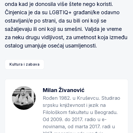
onda kad je donosila više štete nego koristi.
Činjenica je da su LGBTIQ+ građani/ke odavno
ostavljani/e po strani, da su bili oni koji se
sažaljevaju ili oni koji su smešni. Valjda je vreme
za neku drugu vidljivost, za umetnost koja između
ostalog umanjuje osećaj usamljenosti.
Kultura i zabava
Milan Živanović
Rođen 1982. u Kruševcu. Studirao
srpsku književnost i jezik na
Filološkom fakultetu u Beogradu.
Od 2009. do 2017. radio u e-
novinama, od marta 2017. radi u