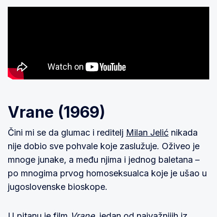
Vrane (1969)
Čini mi se da glumac i reditelj
Milan Jelić
nikada
nije dobio sve pohvale koje zaslužuje. Oživeo je
mnoge junake, a među njima i jednog baletana –
po mnogima prvog homoseksualca koje je ušao u
jugoslovenske bioskope.
U pitanu je film
Vrane
, jedan od najvažnijih iz