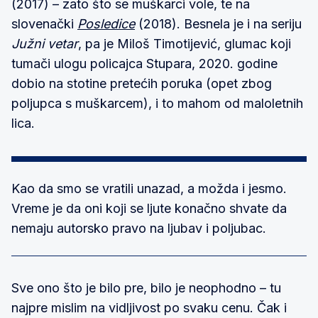
(2017) – zato što se muškarci vole, te na
slovenački
Posledice
(2018). Besnela je i na seriju
Južni vetar
, pa je Miloš Timotijević, glumac koji
tumači ulogu policajca Stupara, 2020. godine
dobio na stotine pretećih poruka (opet zbog
poljupca s muškarcem), i to mahom od maloletnih
lica.
Kao da smo se vratili unazad, a možda i jesmo.
Vreme je da oni koji se ljute konačno shvate da
nemaju autorsko pravo na ljubav i poljubac.
Sve ono što je bilo pre, bilo je neophodno – tu
najpre mislim na vidljivost po svaku cenu. Čak i