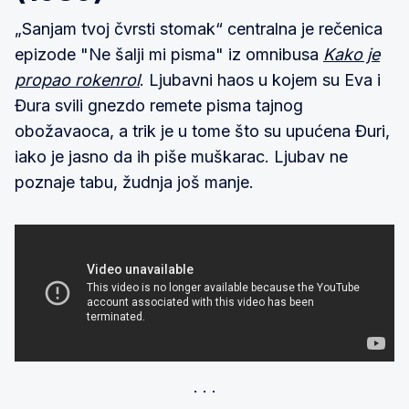
„Sanjam tvoj čvrsti stomak“ centralna je rečenica
epizode "Ne šalji mi pisma" iz omnibusa
Kako je
propao rokenrol
. Ljubavni haos u kojem su Eva i
Đura svili gnezdo remete pisma tajnog
obožavaoca, a trik je u tome što su upućena Đuri,
iako je jasno da ih piše muškarac. Ljubav ne
poznaje tabu, žudnja još manje.