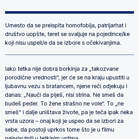
Umesto da se preispita homofobija, patrijarhat i
društvo uopšte, teret se svaljuje na pojedince/ke
koji nisu uspeli/e da se izbore s očekivanjima.
Iako tetka nije dobra borkinja za „takozvane
porodične vrednosti“, jer će se na kraju upustiti u
ljubavnu vezu s bratancem, njene reči odjekuju i
danas: „Nauči da piješ, nisi strina. Ne smeš da
budeš peder. To žene strašno ne vole“. To „ne
smeš“ i dalje uništava živote, pa je teča ipak neka
vrsta uzora – onaj koji je uspeo da se izbori za
sebe, da postoji uprkos tome što je u filmu
najprisutniji u tetkinim ustima.