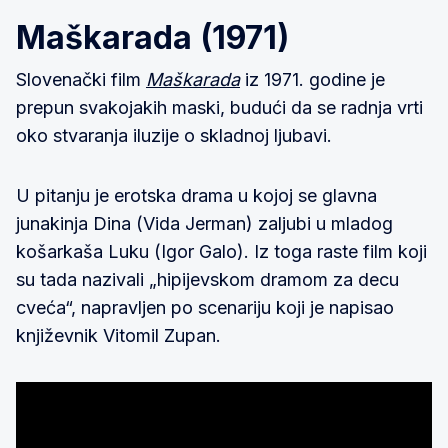
Maškarada (1971)
Slovenački film
Maškarada
iz 1971. godine je
prepun svakojakih maski, budući da se radnja vrti
oko stvaranja iluzije o skladnoj ljubavi.
U pitanju je erotska drama u kojoj se glavna
junakinja Dina (Vida Jerman) zaljubi u mladog
košarkaša Luku (Igor Galo). Iz toga raste film koji
su tada nazivali „hipijevskom dramom za decu
cveća“, napravljen po scenariju koji je napisao
književnik Vitomil Zupan.