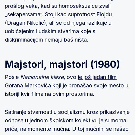
prošlog veka, kad su homoseksualce zvali
„sekapersama“. Stoji kao suprotnost Flojdu
(Dragan Nikolić), ali se od njega razlikuje u
uobičajenim ljudskim stvarima koje s
diskriminacijom nemaju baš ništa.
Majstori, majstori (1980)
Posle
Nacionalne klase
, ovo
je još jedan film
Gorana Markovića koji je pronašao svoje mesto u
istoriji kvir filma na ovim prostorima.
Satiranje stvarnosti u socijalizmu kroz prikazivanje
odnosa u jednom školskom kolektivu je sumorna
priča, na momente mučna. U toj mučnini se našao