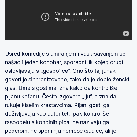
Usred komedije s umiranjem i vaskrsavanjem se
našao i jedan konobar, sporedni lik kojeg drugi
oslovljavaju s „gospo’ice“. Ono što taj junak
govori je sinhronizovano, tako da je dobio ženski
glas. Ume s gostima, zna kako da kontroliše
pijanu kafanu. Često izgovara „iju“, a zna da
rukuje kiselim krastavcima. Pijani gosti ga
doživljavaju kao autoritet, ipak kontroliše
raspodelu alkoholnih pića, ne nazivaju ga
pederom, ne spominju homoseksualce, ali je