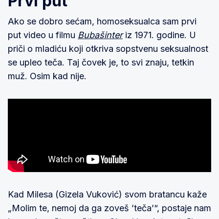
Prvi put
Ako se dobro sećam, homoseksualca sam prvi
put video u filmu
Bubašinter
iz 1971. godine. U
priči o mladiću koji otkriva sopstvenu seksualnost
se upleo teča. Taj čovek je, to svi znaju, tetkin
muž. Osim kad nije.
Kad Milesa (Gizela Vuković) svom bratancu kaže
„Molim te, nemoj da ga zoveš ’teča’“, postaje nam