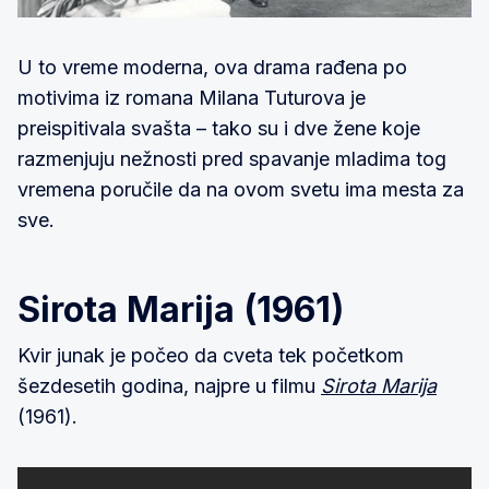
U to vreme moderna, ova drama rađena po
motivima iz romana Milana Tuturova je
preispitivala svašta – tako su i dve žene koje
razmenjuju nežnosti pred spavanje mladima tog
vremena poručile da na ovom svetu ima mesta za
sve.
Sirota Marija (1961)
Kvir junak je počeo da cveta tek početkom
šezdesetih godina, najpre u filmu
Sirota Marija
(1961).