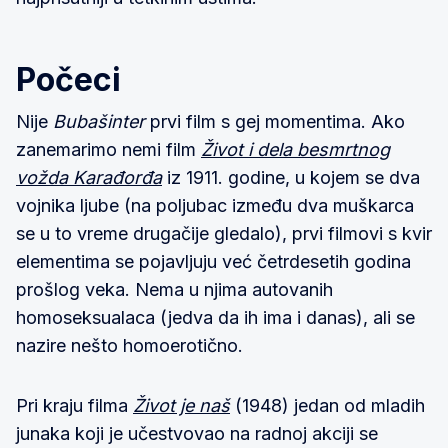
Počeci
Nije
Bubašinter
prvi film s gej momentima. Ako
zanemarimo nemi film
Život i dela besmrtnog
vožda Karađorđa
iz 1911. godine, u kojem se dva
vojnika ljube (na poljubac između dva muškarca
se u to vreme drugačije gledalo), prvi filmovi s kvir
elementima se pojavljuju već četrdesetih godina
prošlog veka. Nema u njima autovanih
homoseksualaca (jedva da ih ima i danas), ali se
nazire nešto homoerotično.
Pri kraju filma
Život je naš
(1948) jedan od mladih
junaka koji je učestvovao na radnoj akciji se