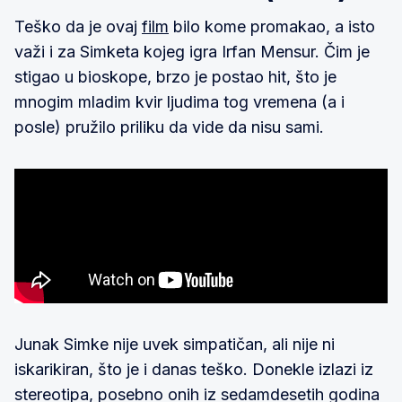
Teško da je ovaj
film
bilo kome promakao, a isto
važi i za Simketa kojeg igra Irfan Mensur. Čim je
stigao u bioskope, brzo je postao hit, što je
mnogim mladim kvir ljudima tog vremena (a i
posle) pružilo priliku da vide da nisu sami.
Junak Simke nije uvek simpatičan, ali nije ni
iskarikiran, što je i danas teško. Donekle izlazi iz
stereotipa, posebno onih iz sedamdesetih godina