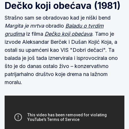
Dečko koji obećava (1981)
Strašno sam se obradovao kad je niški bend
Margita je mrtva
obradio
Baladu o tvrdim
grudima
iz filma
Dečko koji obećava
. Tamo je
izvode Aleksandar Berček i Dušan Kojić Koja, a
ostali su upamćeni kao VIS "Dobri dečaci". Ta
balada je još tada iznervirala i isprovocirala ono
što je do danas ostalo živo – konzervativno
patrijarhalno društvo koje drema na lažnom
moralu.