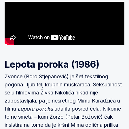
Lepota poroka (1986)
Zvonce (Boro Stjepanović) je šef tekstilnog
pogona i ljubitelj krupnih muškaraca. Seksualnost
se u filmovima Živka Nikolića nikad nije
zapostavljala, pa je nesretnog Mimu Karadžića u
filmu
Lepota poroka
udarila posred čela. Nikome
to ne smeta – kum Žoržo (Petar Božović) čak
insistira na tome da je kršni Mima odlična prilika