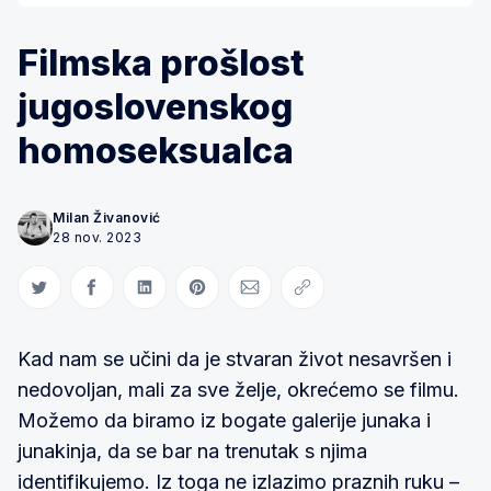
Filmska prošlost
jugoslovenskog
homoseksualca
Milan Živanović
28 nov. 2023
Share on Twitter
Share on Facebook
Share on LinkedIn
Share on Pinterest
Share via Email
Copy link
Kad nam se učini da je stvaran život nesavršen i
nedovoljan, mali za sve želje, okrećemo se filmu.
Možemo da biramo iz bogate galerije junaka i
junakinja, da se bar na trenutak s njima
identifikujemo. Iz toga ne izlazimo praznih ruku –