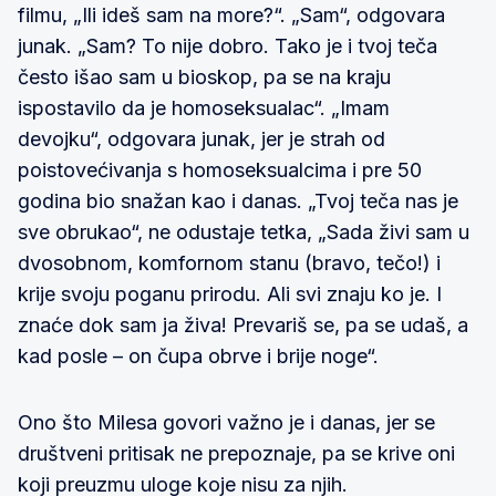
filmu, „Ili ideš sam na more?“. „Sam“, odgovara
junak. „Sam? To nije dobro. Tako je i tvoj teča
često išao sam u bioskop, pa se na kraju
ispostavilo da je homoseksualac“. „Imam
devojku“, odgovara junak, jer je strah od
poistovećivanja s homoseksualcima i pre 50
godina bio snažan kao i danas. „Tvoj teča nas je
sve obrukao“, ne odustaje tetka, „Sada živi sam u
dvosobnom, komfornom stanu (bravo, tečo!) i
krije svoju poganu prirodu. Ali svi znaju ko je. I
znaće dok sam ja živa! Prevariš se, pa se udaš, a
kad posle – on čupa obrve i brije noge“.
Ono što Milesa govori važno je i danas, jer se
društveni pritisak ne prepoznaje, pa se krive oni
koji preuzmu uloge koje nisu za njih.