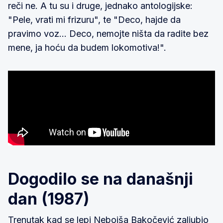
reči ne. A tu su i druge, jednako antologijske:
"Pele, vrati mi frizuru", te "Deco, hajde da
pravimo voz... Deco, nemojte ništa da radite bez
mene, ja hoću da budem lokomotiva!".
Dogodilo se na današnji
dan (1987)
Trenutak kad se lepi Nebojša Bakočević zaljubio