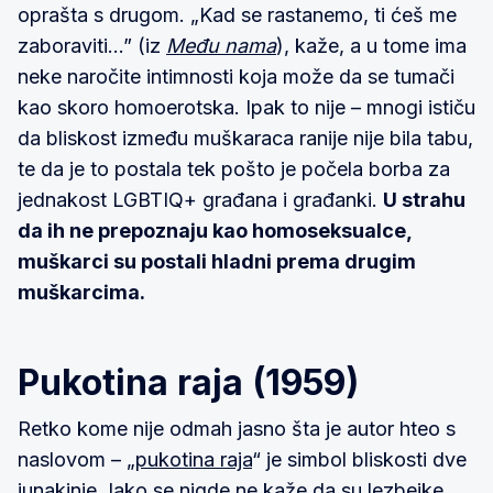
oprašta s drugom. „Kad se rastanemo, ti ćeš me
zaboraviti...” (iz
Među nama
), kaže, a u tome ima
neke naročite intimnosti koja može da se tumači
kao skoro homoerotska. Ipak to nije – mnogi ističu
da bliskost između muškaraca ranije nije bila tabu,
te da je to postala tek pošto je počela borba za
jednakost LGBTIQ+ građana i građanki.
U strahu
da ih ne prepoznaju kao homoseksualce,
muškarci su postali hladni prema drugim
muškarcima.
Pukotina raja (1959)
Retko kome nije odmah jasno šta je autor hteo s
naslovom – „
pukotina raja
“ je simbol bliskosti dve
junakinje. Iako se nigde ne kaže da su lezbejke,