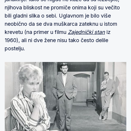
njihova bliskost ne promiče onima koji su večito
bili gladni slika o sebi. Uglavnom je bilo više
neobično da se dva muškarca zateknu u istom
krevetu (na primer u filmu
Zajednički stan
iz
1960), ali ni dve žene nisu tako često delile
postelju.