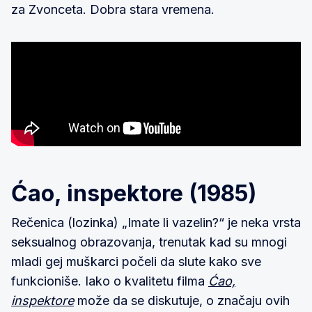
za Zvonceta. Dobra stara vremena.
Ćao, inspektore (1985)
Rečenica (lozinka) „Imate li vazelin?“ je neka vrsta
seksualnog obrazovanja, trenutak kad su mnogi
mladi gej muškarci počeli da slute kako sve
funkcioniše. Iako o kvalitetu filma
Ćao,
inspektore
može da se diskutuje, o značaju ovih