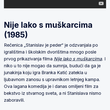
Nije lako s muškarcima
(1985)
Rečenica „Stanislav je peder“ je odzvanjala po
igralištima i školskim dvorištima mnogo posle
prvog prikazivanja filma
Nije lako s muškarcima
. I
niko u to nije mogao da sumnja, budući da ga je
junakinja koju igra Branka Katić zatekla u
ljubavnom zanosu s upravnikom letnjeg kampa.
Ova lagana komedija je i danas omiljeni film za
bekstvo iz stvarnog sveta, a ni Stanislava nismo
zaboravili.