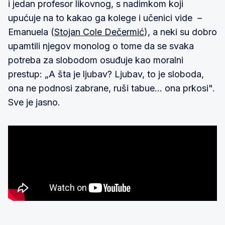
i jedan profesor likovnog, s nadimkom koji
upućuje na to kakao ga kolege i učenici vide –
Emanuela (
Stojan Cole Dečermić
), a neki su dobro
upamtili njegov monolog o tome da se svaka
potreba za slobodom osuđuje kao moralni
prestup: „A šta je ljubav? Ljubav, to je sloboda,
ona ne podnosi zabrane, ruši tabue... ona prkosi".
Sve je jasno.