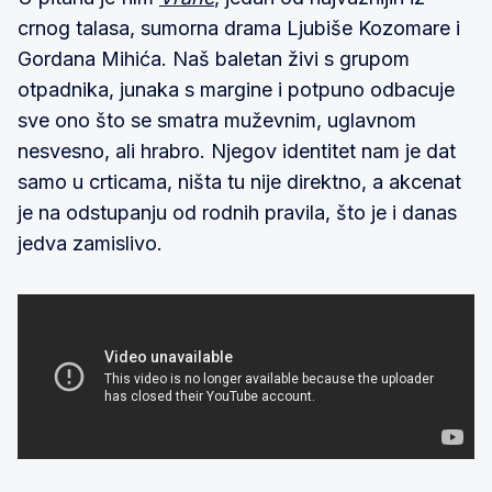
crnog talasa, sumorna drama Ljubiše Kozomare i
Gordana Mihića. Naš baletan živi s grupom
otpadnika, junaka s margine i potpuno odbacuje
sve ono što se smatra muževnim, uglavnom
nesvesno, ali hrabro. Njegov identitet nam je dat
samo u crticama, ništa tu nije direktno, a akcenat
je na odstupanju od rodnih pravila, što je i danas
jedva zamislivo.