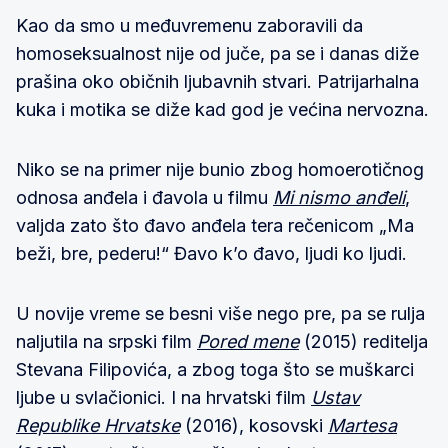
Kao da smo u međuvremenu zaboravili da
homoseksualnost nije od juče, pa se i danas diže
prašina oko običnih ljubavnih stvari. Patrijarhalna
kuka i motika se diže kad god je većina nervozna.
Niko se na primer nije bunio zbog homoerotičnog
odnosa anđela i đavola u filmu
Mi nismo anđeli
,
valjda zato što đavo anđela tera rečenicom „Ma
beži, bre, pederu!“ Đavo k’o đavo, ljudi ko ljudi.
U novije vreme se besni više nego pre, pa se rulja
naljutila na srpski film
Pored mene
(2015) reditelja
Stevana Filipovića, a zbog toga što se muškarci
ljube u svlačionici. I na hrvatski film
Ustav
Republike Hrvatske
(2016), kosovski
Martesa