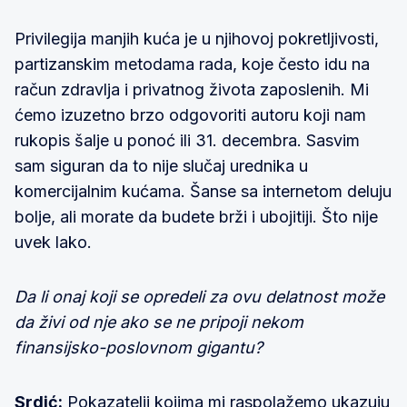
Privilegija manjih kuća je u njihovoj pokretljivosti,
partizanskim metodama rada, koje često idu na
račun zdravlja i privatnog života zaposlenih. Mi
ćemo izuzetno brzo odgovoriti autoru koji nam
rukopis šalje u ponoć ili 31. decembra. Sasvim
sam siguran da to nije slučaj urednika u
komercijalnim kućama. Šanse sa internetom deluju
bolje, ali morate da budete brži i ubojitiji. Što nije
uvek lako.
Da li onaj koji se opredeli za ovu delatnost može
da živi od nje ako se ne pripoji nekom
finansijsko-poslovnom gigantu?
Srdić:
Pokazatelji kojima mi raspolažemo ukazuju