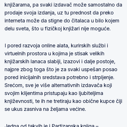
knjižarama, pa svaki izdavač može samostalno da
prodaje svoja izdanja, uz tu prednost da preko
interneta može da stigne do čitalaca u bilo kojem
delu sveta, što u fizičkoj knjižari nije moguće.
I pored razvoja online alata, kurirskih službi i
virtuelnih prostora u kojima je stisak velikih
knjižarskih lanaca slabiji, izazovi i dalje postoje,
najpre zbog toga što je za svaki uspešan posao
pored inicijalnih sredstava potrebno i strpljenje.
Srećom, sve je više alternativnih izdavača koji
svojim klijentima pristupaju kao ljubiteljima
književnosti, te ih ne tretiraju kao obične kupce čiji
se ukus zasniva na željama većine.
Jedna od takvih je i
Partizanska knjiga
–