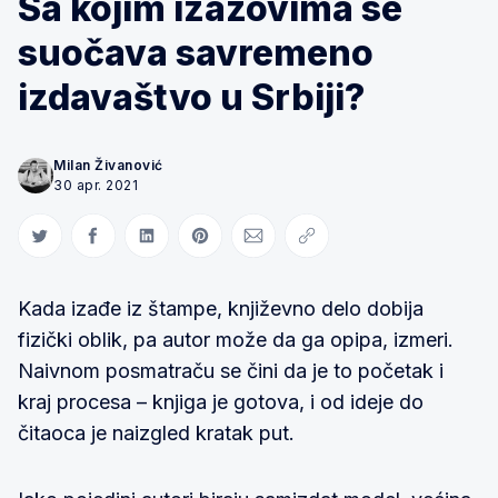
Sa kojim izazovima se
suočava savremeno
izdavaštvo u Srbiji?
Milan Živanović
30 apr. 2021
Share on Twitter
Share on Facebook
Share on LinkedIn
Share on Pinterest
Share via Email
Copy link
Kada izađe iz štampe, književno delo dobija
fizički oblik, pa autor može da ga opipa, izmeri.
Naivnom posmatraču se čini da je to početak i
kraj procesa – knjiga je gotova, i od ideje do
čitaoca je naizgled kratak put.