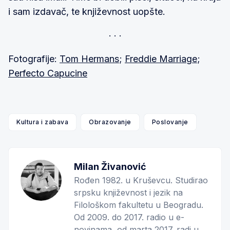
i sam izdavač, te književnost uopšte.
Fotografije:
Tom Hermans
;
Freddie Marriage
;
Perfecto Capucine
Kultura i zabava
Obrazovanje
Poslovanje
Milan Živanović
Rođen 1982. u Kruševcu. Studirao
srpsku književnost i jezik na
Filološkom fakultetu u Beogradu.
Od 2009. do 2017. radio u e-
novinama, od marta 2017. radi u