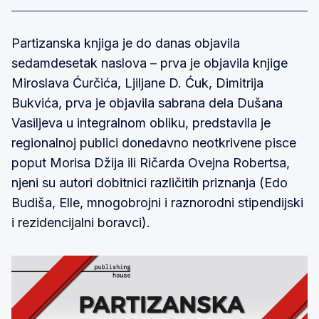
Partizanska knjiga je do danas objavila
sedamdesetak naslova – prva je objavila knjige
Miroslava Ćurčića, Ljiljane D. Ćuk, Dimitrija
Bukvića, prva je objavila sabrana dela Dušana
Vasiljeva u integralnom obliku, predstavila je
regionalnoj publici donedavno neotkrivene pisce
poput Morisa Džija ili Ričarda Ovejna Robertsa,
njeni su autori dobitnici različitih priznanja (Edo
Budiša, Elle, mnogobrojni i raznorodni stipendijski
i rezidencijalni boravci).