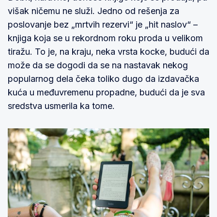
višak ničemu ne služi. Jedno od rešenja za
poslovanje bez „mrtvih rezervi“ je „hit naslov“ –
knjiga koja se u rekordnom roku proda u velikom
tiražu. To je, na kraju, neka vrsta kocke, budući da
može da se dogodi da se na nastavak nekog
popularnog dela čeka toliko dugo da izdavačka
kuća u međuvremenu propadne, budući da je sva
sredstva usmerila ka tome.