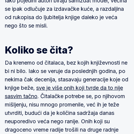
Iako pojedini autori biraju samizdat model, većina
se ipak odlučuje za izdavačke kuće, a razdaljina
od rukopisa do ljubitelja knjige daleko je veća
nego što se misli.
Koliko se čita?
Da krenemo od čitalaca, bez kojih književnosti ne
bi ni bilo. Iako se veruje da poslednjih godina, po
nekima čak decenija, stasavaju generacije koje od
knjige beže,
sve je više onih koji tvrde da to nije
sasvim tačno
. Čitalačke potrebe se, po njihovom
mišljenju, nisu mnogo promenile, već ih je teže
utvrditi, budući da je količina sadržaja danas
neuporedivo veća nego ranije. Onih koji su
dragoceno vreme radije trošili na druge radnje