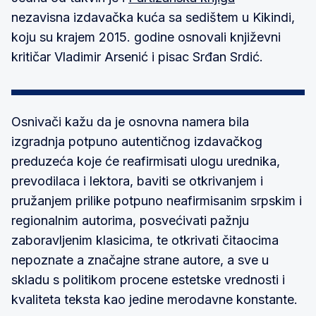
nezavisna izdavačka kuća sa sedištem u Kikindi,
koju su krajem 2015. godine osnovali književni
kritičar Vladimir Arsenić i pisac Srđan Srdić.
Osnivači kažu da je osnovna namera bila
izgradnja potpuno autentičnog izdavačkog
preduzeća koje će reafirmisati ulogu urednika,
prevodilaca i lektora, baviti se otkrivanjem i
pružanjem prilike potpuno neafirmisanim srpskim i
regionalnim autorima, posvećivati pažnju
zaboravljenim klasicima, te otkrivati čitaocima
nepoznate a značajne strane autore, a sve u
skladu s politikom procene estetske vrednosti i
kvaliteta teksta kao jedine merodavne konstante.