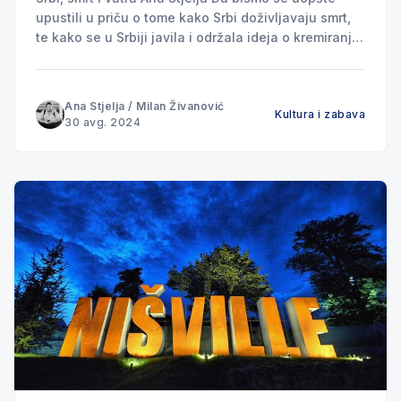
upustili u priču o tome kako Srbi doživljavaju smrt,
te kako se u Srbiji javila i održala ideja o kremiranju
ljudi, moramo se neminovno vratiti u daleku
prošlost. Možda čak do samog momenta kada je
pronađena vatra, jer je to
Ana Stjelja
/
Milan Živanović
Kultura i zabava
30 avg. 2024