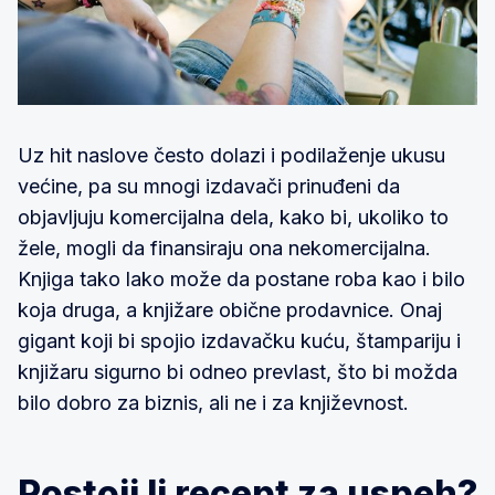
Uz hit naslove često dolazi i podilaženje ukusu
većine, pa su mnogi izdavači prinuđeni da
objavljuju komercijalna dela, kako bi, ukoliko to
žele, mogli da finansiraju ona nekomercijalna.
Knjiga tako lako može da postane roba kao i bilo
koja druga, a knjižare obične prodavnice. Onaj
gigant koji bi spojio izdavačku kuću, štampariju i
knjižaru sigurno bi odneo prevlast, što bi možda
bilo dobro za biznis, ali ne i za književnost.
Postoji li recept za uspeh?