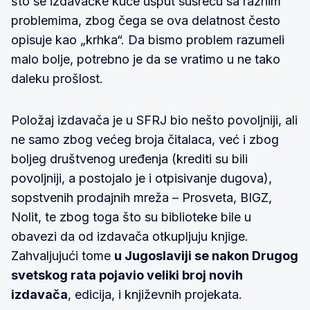
što se izdavačke kuće usput susreću sa raznim
problemima, zbog čega se ova delatnost često
opisuje kao „krhka“. Da bismo problem razumeli
malo bolje, potrebno je da se vratimo u ne tako
daleku prošlost.
Položaj izdavača je u SFRJ bio nešto povoljniji, ali
ne samo zbog većeg broja čitalaca, već i zbog
boljeg društvenog uređenja (krediti su bili
povoljniji, a postojalo je i otpisivanje dugova),
sopstvenih prodajnih mreža – Prosveta, BIGZ,
Nolit, te zbog toga što su biblioteke bile u
obavezi da od izdavača otkupljuju knjige.
Zahvaljujući tome
u Jugoslaviji se nakon Drugog
svetskog rata pojavio veliki broj novih
izdavača
, edicija, i književnih projekata.