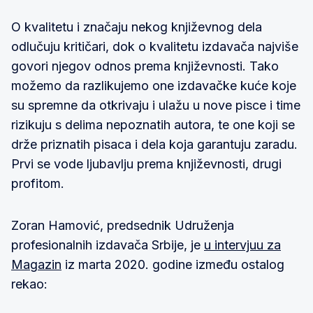
O kvalitetu i značaju nekog književnog dela
odlučuju kritičari, dok o kvalitetu izdavača najviše
govori njegov odnos prema književnosti. Tako
možemo da razlikujemo one izdavačke kuće koje
su spremne da otkrivaju i ulažu u nove pisce i time
rizikuju s delima nepoznatih autora, te one koji se
drže priznatih pisaca i dela koja garantuju zaradu.
Prvi se vode ljubavlju prema književnosti, drugi
profitom.
Zoran Hamović, predsednik Udruženja
profesionalnih izdavača Srbije, je
u intervjuu za
Magazin
iz marta 2020. godine između ostalog
rekao: