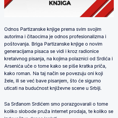
Odnos Partizanske knjige prema svim svojim
autorima i čitaocima je odnos profesionalizma i
poštovanja. Briga Partizanske knjige o novim
generacijama pisaca se vidi i kroz radionice
kretaivnog pisanja, na kojima polaznici od Srdića i
Arsenića uče o tome kako se piše kratka priča,
kako roman. Na taj način se povezuju oni koji
žele, ili se već bave pisanjem, što će sigurno
uticati na budućnost književne scene u Srbiji.
Sa Srđanom Srdićem smo porazgovarali o tome
koliko slobode pruža internet prodaja, te koliko se