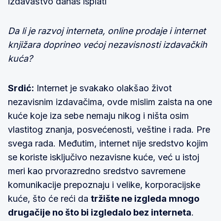
izdavaštvo danas isplati
Da li je razvoj interneta, online prodaje i internet
knjižara doprineo većoj nezavisnosti izdavačkih
kuća?
Srdić:
Internet je svakako olakšao život
nezavisnim izdavačima, ovde mislim zaista na one
kuće koje iza sebe nemaju nikog i ništa osim
vlastitog znanja, posvećenosti, veštine i rada. Pre
svega rada. Međutim, internet nije sredstvo kojim
se koriste isključivo nezavisne kuće, već u istoj
meri kao prvorazredno sredstvo savremene
komunikacije prepoznaju i velike, korporacijske
kuće, što će reći da
tržište ne izgleda mnogo
drugačije no što bi izgledalo bez interneta
.