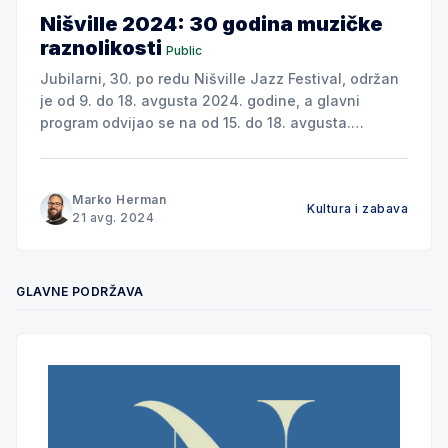
Nišville 2024: 30 godina muzičke
raznolikosti
Public
Jubilarni, 30. po redu Nišville Jazz Festival, održan
je od 9. do 18. avgusta 2024. godine, a glavni
program odvijao se na od 15. do 18. avgusta.
Proslava tri decenije postojanja festivala donela je
publici preko 300 programa na 17 scena i učešće
više od 1.000 izvođača iz celog
Marko Herman
Kultura i zabava
21 avg. 2024
GLAVNE PODRŽAVA