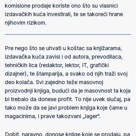
komisione prodaje koriste ono što su vlasnici
izdavačkih kuća investirali, te se takoreći hrane
njihovim rizikom.
Pre nego što se uhvati u koštac sa knjižarama,
izdavačka kuća zavisi i od autora, prevodilaca,
tehničkih lica (redaktor, lektor, IT, grafički
dizajner), te štamparija, a svako od njih traži svoj
deo kolača. Svi zajedno teže masovnoj
proizvodnji knjiga, budući da je masovnost ta koja
bi trebalo da donese profit. To nije uvek slučaj, pa
tako može da se javi problem knjiga koje čame u
magacinima, i prave takozvani „lager“.
Dobit, naravno, donose knjige koje se prodaju, pa