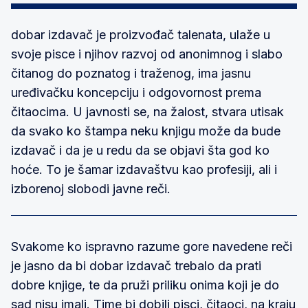
dobar izdavač je proizvođač talenata, ulaže u
svoje pisce i njihov razvoj od anonimnog i slabo
čitanog do poznatog i traženog, ima jasnu
uređivačku koncepciju i odgovornost prema
čitaocima. U javnosti se, na žalost, stvara utisak
da svako ko štampa neku knjigu može da bude
izdavač i da je u redu da se objavi šta god ko
hoće. To je šamar izdavaštvu kao profesiji, ali i
izborenoj slobodi javne reči.
Svakome ko ispravno razume gore navedene reči
je jasno da bi dobar izdavač trebalo da prati
dobre knjige, te da pruži priliku onima koji je do
sad nisu imali. Time bi dobili pisci, čitaoci, na kraju