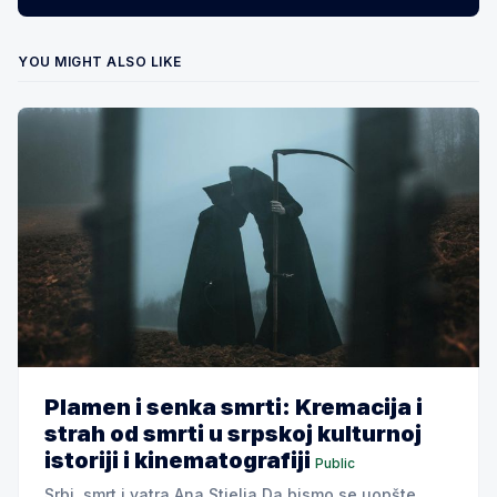
YOU MIGHT ALSO LIKE
Plamen i senka smrti: Kremacija i
strah od smrti u srpskoj kulturnoj
istoriji i kinematografiji
Public
Srbi, smrt i vatra Ana Stjelja Da bismo se uopšte