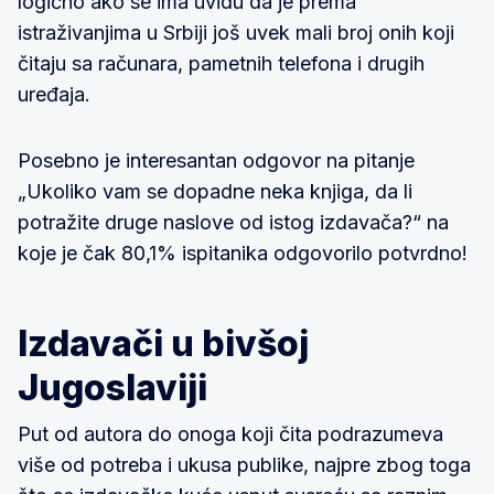
logično ako se ima uvidu da je prema
istraživanjima u Srbiji još uvek mali broj onih koji
čitaju sa računara, pametnih telefona i drugih
uređaja.
Posebno je interesantan odgovor na pitanje
„Ukoliko vam se dopadne neka knjiga, da li
potražite druge naslove od istog izdavača?“ na
koje je čak 80,1% ispitanika odgovorilo potvrdno!
Izdavači u bivšoj
Jugoslaviji
Put od autora do onoga koji čita podrazumeva
više od potreba i ukusa publike, najpre zbog toga