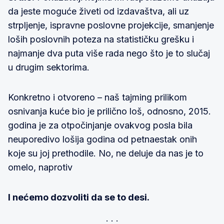
da jeste moguće živeti od izdavaštva, ali uz
strpljenje, ispravne poslovne projekcije, smanjenje
loših poslovnih poteza na statističku grešku i
najmanje dva puta više rada nego što je to slučaj
u drugim sektorima.
Konkretno i otvoreno – naš tajming prilikom
osnivanja kuće bio je prilično loš, odnosno, 2015.
godina je za otpočinjanje ovakvog posla bila
neuporedivo lošija godina od petnaestak onih
koje su joj prethodile. No, ne deluje da nas je to
omelo, naprotiv
I nećemo dozvoliti da se to desi.