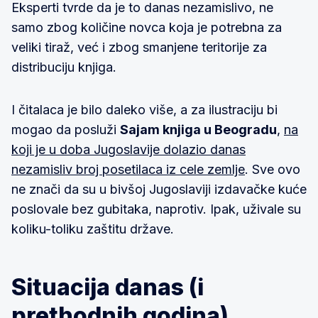
Eksperti tvrde da je to danas nezamislivo, ne
samo zbog količine novca koja je potrebna za
veliki tiraž, već i zbog smanjene teritorije za
distribuciju knjiga.
I čitalaca je bilo daleko više, a za ilustraciju bi
mogao da posluži
Sajam knjiga u Beogradu
,
na
koji je u doba Jugoslavije dolazio danas
nezamisliv broj posetilaca iz cele zemlje
. Sve ovo
ne znači da su u bivšoj Jugoslaviji izdavačke kuće
poslovale bez gubitaka, naprotiv. Ipak, uživale su
koliku-toliku zaštitu države.
Situacija danas (i
prethodnih godina)