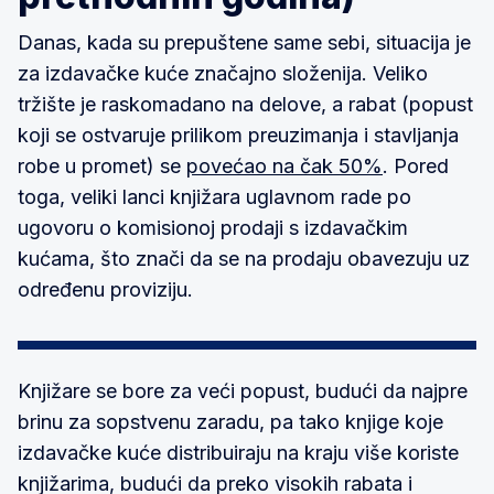
Danas, kada su prepuštene same sebi, situacija je
za izdavačke kuće značajno složenija. Veliko
tržište je raskomadano na delove, a rabat (popust
koji se ostvaruje prilikom preuzimanja i stavljanja
robe u promet) se
povećao na čak 50%
. Pored
toga, veliki lanci knjižara uglavnom rade po
ugovoru o komisionoj prodaji s izdavačkim
kućama, što znači da se na prodaju obavezuju uz
određenu proviziju.
Knjižare se bore za veći popust, budući da najpre
brinu za sopstvenu zaradu, pa tako knjige koje
izdavačke kuće distribuiraju na kraju više koriste
knjižarima, budući da preko visokih rabata i