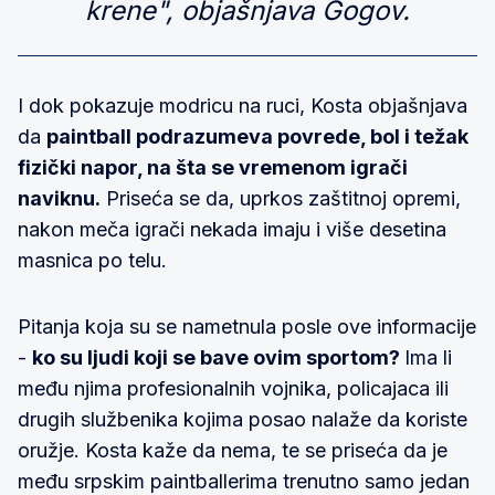
krene", objašnjava Gogov.
I dok pokazuje modricu na ruci, Kosta objašnjava
da
paintball podrazumeva povrede, bol i težak
fizički napor, na šta se vremenom igrači
naviknu.
Priseća se da, uprkos zaštitnoj opremi,
nakon meča igrači nekada imaju i više desetina
masnica po telu.
Pitanja koja su se nametnula posle ove informacije
-
ko su ljudi koji se bave ovim sportom?
Ima li
među njima profesionalnih vojnika, policajaca ili
drugih službenika kojima posao nalaže da koriste
oružje. Kosta kaže da nema, te se priseća da je
među srpskim paintballerima trenutno samo jedan