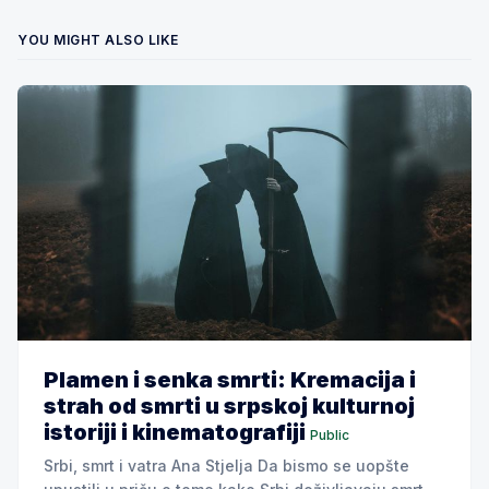
YOU MIGHT ALSO LIKE
Plamen i senka smrti: Kremacija i
strah od smrti u srpskoj kulturnoj
istoriji i kinematografiji
Public
Srbi, smrt i vatra Ana Stjelja Da bismo se uopšte