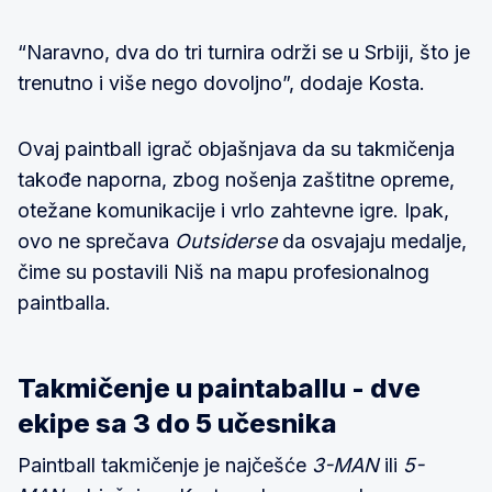
“Naravno, dva do tri turnira održi se u Srbiji, što je
trenutno i više nego dovoljno”, dodaje Kosta.
Ovaj paintball igrač objašnjava da su takmičenja
takođe naporna, zbog nošenja zaštitne opreme,
otežane komunikacije i vrlo zahtevne igre. Ipak,
ovo ne sprečava
Outsiderse
da osvajaju medalje,
čime su postavili Niš na mapu profesionalnog
paintballa.
Takmičenje u paintaballu - dve
ekipe sa 3 do 5 učesnika
Paintball takmičenje je najčešće
3-MAN
ili
5-