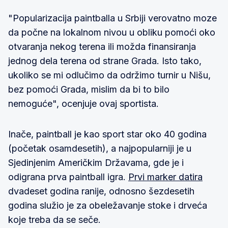
"Popularizacija paintballa u Srbiji verovatno moze
da počne na lokalnom nivou u obliku pomoći oko
otvaranja nekog terena ili možda finansiranja
jednog dela terena od strane Grada. Isto tako,
ukoliko se mi odlučimo da održimo turnir u Nišu,
bez pomoći Grada, mislim da bi to bilo
nemoguće", ocenjuje ovaj sportista.
Inače, paintball je kao sport star oko 40 godina
(početak osamdesetih), a najpopularniji je u
Sjedinjenim Američkim Državama, gde je i
odigrana prva paintball igra.
Prvi marker datira
dvadeset godina ranije, odnosno šezdesetih
godina služio je za obeležavanje stoke i drveća
koje treba da se seče.