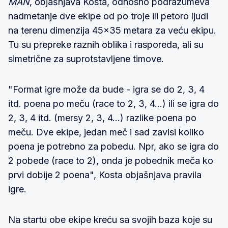
MAN
, objašnjava Kosta, odnosno podrazumeva
nadmetanje dve ekipe od po troje ili petoro ljudi
na terenu dimenzija 45x35 metara za veću ekipu.
Tu su prepreke raznih oblika i rasporeda, ali su
simetrične za suprotstavljene timove.
"Format igre može da bude - igra se do 2, 3, 4
itd. poena po meču (race to 2, 3, 4...) ili se igra do
2, 3, 4 itd. (mersy 2, 3, 4...) razlike poena po
meču. Dve ekipe, jedan meč i sad zavisi koliko
poena je potrebno za pobedu. Npr, ako se igra do
2 pobede (race to 2), onda je pobednik meča ko
prvi dobije 2 poena", Kosta objašnjava pravila
igre.
Na startu obe ekipe kreću sa svojih baza koje su