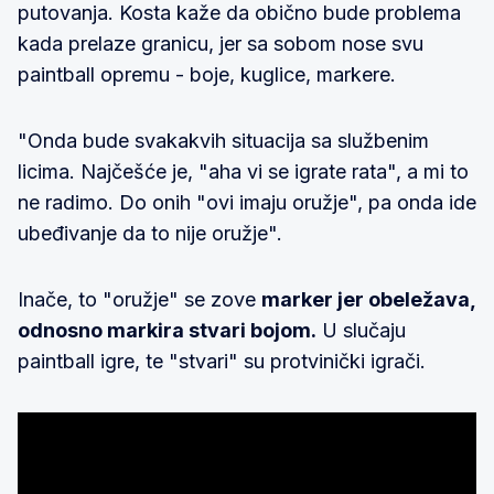
putovanja. Kosta kaže da obično bude problema
kada prelaze granicu, jer sa sobom nose svu
paintball opremu - boje, kuglice, markere.
"Onda bude svakakvih situacija sa službenim
licima. Najčešće je, "aha vi se igrate rata", a mi to
ne radimo. Do onih "ovi imaju oružje", pa onda ide
ubeđivanje da to nije oružje".
Inače, to "oružje" se zove
marker jer obeležava,
odnosno markira stvari bojom.
U slučaju
paintball igre, te "stvari" su protvinički igrači.