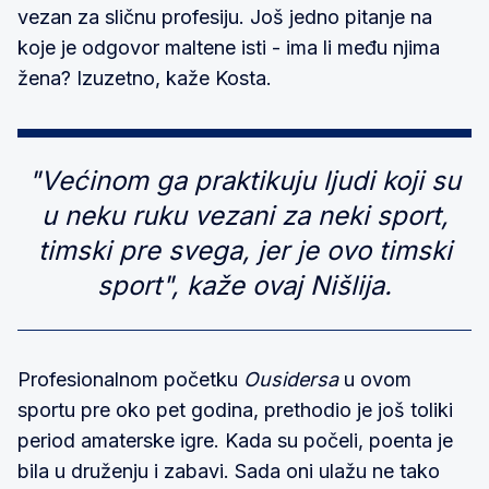
vezan za sličnu profesiju. Još jedno pitanje na
koje je odgovor maltene isti - ima li među njima
žena? Izuzetno, kaže Kosta.
"Većinom ga praktikuju ljudi koji su
u neku ruku vezani za neki sport,
timski pre svega, jer je ovo timski
sport", kaže ovaj Nišlija.
Profesionalnom početku
Ousidersa
u ovom
sportu pre oko pet godina, prethodio je još toliki
period amaterske igre. Kada su počeli, poenta je
bila u druženju i zabavi. Sada oni ulažu ne tako