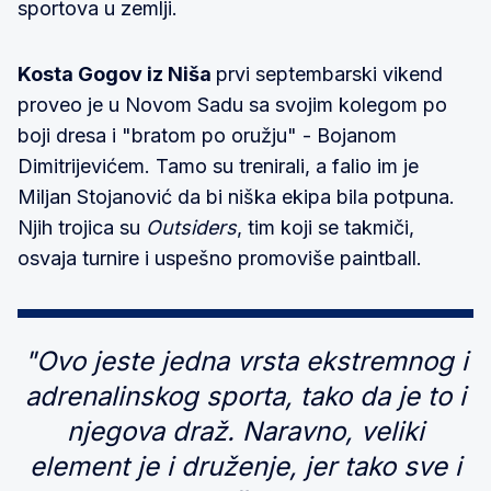
sportova u zemlji.
Kosta Gogov iz Niša
prvi septembarski vikend
proveo je u Novom Sadu sa svojim kolegom po
boji dresa i "bratom po oružju" - Bojanom
Dimitrijevićem. Tamo su trenirali, a falio im je
Miljan Stojanović da bi niška ekipa bila potpuna.
Njih trojica su
Outsiders
, tim koji se takmiči,
osvaja turnire i uspešno promoviše paintball.
"Ovo jeste jedna vrsta ekstremnog i
adrenalinskog sporta, tako da je to i
njegova draž. Naravno, veliki
element je i druženje, jer tako sve i