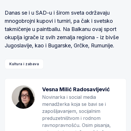
Danas se i u SAD-u i širom sveta održavaju
mnogobrojni kupovi i turniri, pa čak i svetsko
takmičenje u paintballu. Na Balkanu ovaj sport
okuplja igrače iz svih zemalja regiona - iz bivše
Jugoslavije, kao i Bugarske, Grčke, Rumunije.
Kultura i zabava
Vesna Milić Radosavljević
Novinarka i social media
menadžerka koja se bavi se i
zapošljavanjem, socijalnim
preduzetništvom i rodnom
ravnopravnošću. Osim pisanja,