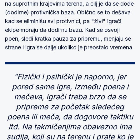
na suprotnim krajevima terena, a cilj je da se dođe
(dodirne) protivnička baza. Obično se to dešava
kad se eliminišu svi protivnici, pa "živi" igrači
ekipe moraju da dodirnu bazu. Kad se osvoji
poen, sledi kratka pauza za pripremu, menjaju se
strane i igra se dalje ukoliko je preostalo vremena.
"Fizički i psihički je naporno, jer
pored same igre, između poena i
mečeva, igrači treba brzo da se
pripreme za početak sledećeg
poena ili meča, da dogovore taktiku
itd. Na takmičenjima obavezno ima
sudija, koji su na terenu i prate ko je