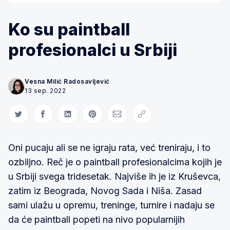
Ko su paintball
profesionalci u Srbiji
Vesna Milić Radosavljević
13 sep. 2022
Share on Twitter
Share on Facebook
Share on LinkedIn
Share on Pinterest
Share via Email
Copy link
Oni pucaju ali se ne igraju rata, već treniraju, i to
ozbiljno. Reč je o paintball profesionalcima kojih je
u Srbiji svega tridesetak. Najviše ih je iz Kruševca,
zatim iz Beograda, Novog Sada i Niša. Zasad
sami ulažu u opremu, treninge, turnire i nadaju se
da će paintball popeti na nivo popularnijih