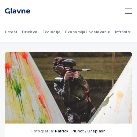
Latest
Društvo
Ekologija
Ekonomija i poslovanje
Infrastrukt
Fotografija:
Patrick T'Kindt
/
Unsplash