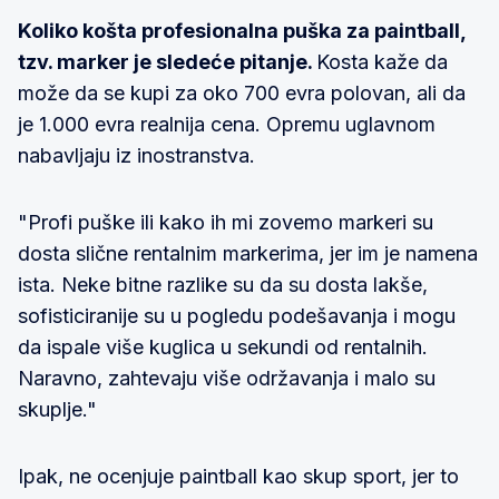
Koliko košta profesionalna puška za paintball,
tzv. marker je sledeće pitanje.
Kosta kaže da
može da se kupi za oko 700 evra polovan, ali da
je 1.000 evra realnija cena. Opremu uglavnom
nabavljaju iz inostranstva.
"Profi puške ili kako ih mi zovemo markeri su
dosta slične rentalnim markerima, jer im je namena
ista. Neke bitne razlike su da su dosta lakše,
sofisticiranije su u pogledu podešavanja i mogu
da ispale više kuglica u sekundi od rentalnih.
Naravno, zahtevaju više održavanja i malo su
skuplje."
Ipak, ne ocenjuje paintball kao skup sport, jer to