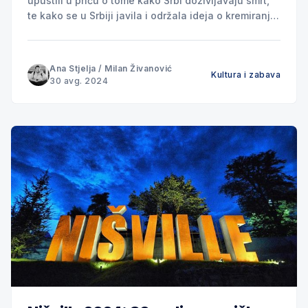
upustili u priču o tome kako Srbi doživljavaju smrt,
te kako se u Srbiji javila i održala ideja o kremiranju
ljudi, moramo se neminovno vratiti u daleku
prošlost. Možda čak do samog momenta kada je
pronađena vatra, jer je to
Ana Stjelja
/
Milan Živanović
Kultura i zabava
30 avg. 2024