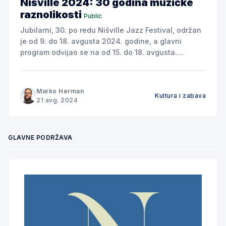
Nišville 2024: 30 godina muzičke
raznolikosti
Public
Jubilarni, 30. po redu Nišville Jazz Festival, održan
je od 9. do 18. avgusta 2024. godine, a glavni
program odvijao se na od 15. do 18. avgusta.
Proslava tri decenije postojanja festivala donela je
publici preko 300 programa na 17 scena i učešće
više od 1.000 izvođača iz celog
Marko Herman
Kultura i zabava
21 avg. 2024
GLAVNE PODRŽAVA