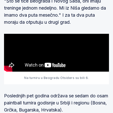
"Što se tiče Beograda i Novog Sada, oni imaju
treninge jednom nedeljno. Mi iz Niša gledamo da
imamo dva puta mesečno." I za ta dva puta
moraju da otputuju u drugi grad.
Na turniru u Beogradu Otsiders su bili 6.
Poslednjih pet godina održava se sedam do osam
paintball turnira godisnje u Srbiji i regionu (Bosna,
Grčka, Bugarska, Hrvatska).