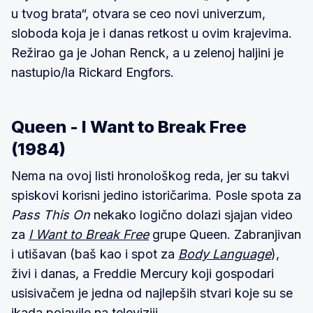
u tvog brata“, otvara se ceo novi univerzum,
sloboda koja je i danas retkost u ovim krajevima.
Režirao ga je Johan Renck, a u zelenoj haljini je
nastupio/la Rickard Engfors.
Queen - I Want to Break Free
(1984)
Nema na ovoj listi hronološkog reda, jer su takvi
spiskovi korisni jedino istoričarima. Posle spota za
Pass This On
nekako logično dolazi sjajan video
za
I Want to Break Free
grupe Queen. Zabranjivan
i utišavan (baš kao i spot za
Body Language
),
živi i danas, a Freddie Mercury koji gospodari
usisivačem je jedna od najlepših stvari koje su se
ikada pojavile na televiziji.