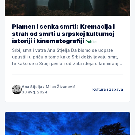
Plamen i senka smrti: Kremacija i
strah od smrti u srpskoj kulturnoj
istoriji i kinematografiji
Public
Srbi, smrt i vatra Ana Stjelja Da bismo se uopšte
upustili u priču o tome kako Srbi doživljavaju smrt,
te kako se u Srbiji javila i održala ideja o kremiranju
ljudi, moramo se neminovno vratiti u daleku
prošlost. Možda čak do samog momenta kada je
pronađena vatra, jer je to
Ana Stjelja
/
Milan Živanović
Kultura i zabava
30 avg. 2024