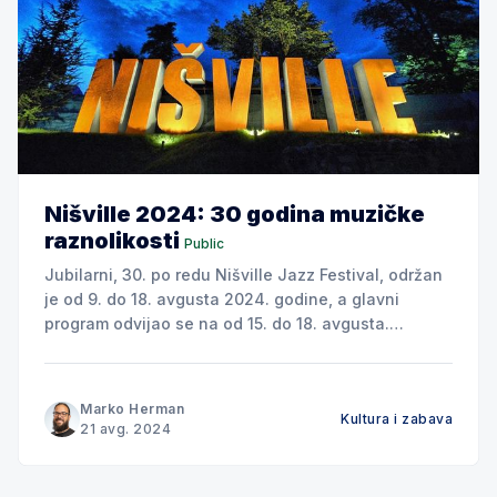
Nišville 2024: 30 godina muzičke
raznolikosti
Public
Jubilarni, 30. po redu Nišville Jazz Festival, održan
je od 9. do 18. avgusta 2024. godine, a glavni
program odvijao se na od 15. do 18. avgusta.
Proslava tri decenije postojanja festivala donela je
publici preko 300 programa na 17 scena i učešće
više od 1.000 izvođača iz celog
Marko Herman
Kultura i zabava
21 avg. 2024