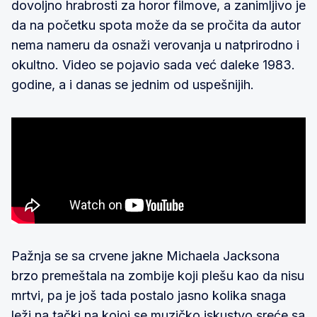
dovoljno hrabrosti za horor filmove, a zanimljivo je
da na početku spota može da se pročita da autor
nema nameru da osnaži verovanja u natprirodno i
okultno. Video se pojavio sada već daleke 1983.
godine, a i danas se jednim od uspešnijih.
Pažnja se sa crvene jakne Michaela Jacksona
brzo premeštala na zombije koji plešu kao da nisu
mrtvi, pa je još tada postalo jasno kolika snaga
leži na tački na kojoj se muzičko iskustvo sreće sa