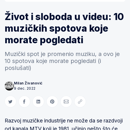
Život i sloboda u videu: 10
muzičkih spotova koje
morate pogledati
Muzički spot je promenio muziku, a ovo je
10 spotova koje morate pogledati (i
poslušati)
Milan Živanović
9 dec. 2022
Share on Twitter
Share on Facebook
Share on LinkedIn
Share on Pinterest
Share via Email
Copy link
Razvoj muzičke industrije ne može da se razdvoji
od kanala MTV koji je 1981. učinio nešto što će