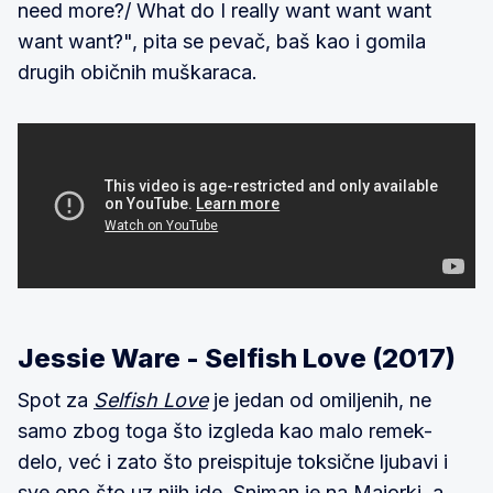
need more?/ What do I really want want want
want want?", pita se pevač, baš kao i gomila
drugih običnih muškaraca.
Jessie Ware - Selfish Love (2017)
Spot za
Selfish Love
je jedan od omiljenih, ne
samo zbog toga što izgleda kao malo remek-
delo, već i zato što preispituje toksične ljubavi i
sve ono što uz njih ide. Sniman je na Majorki, a