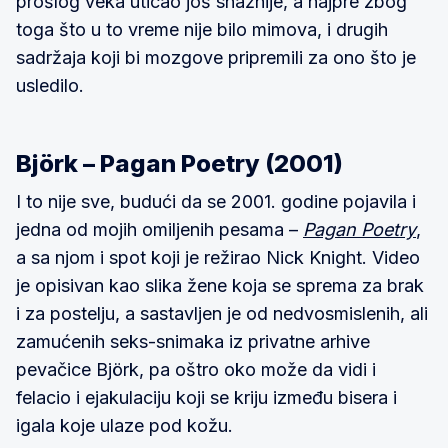
prošlog veka uticao još snažnije, a najpre zbog
toga što u to vreme nije bilo mimova, i drugih
sadržaja koji bi mozgove pripremili za ono što je
usledilo.
Björk – Pagan Poetry (2001)
I to nije sve, budući da se 2001. godine pojavila i
jedna od mojih omiljenih pesama –
Pagan Poetry
,
a sa njom i spot koji je režirao Nick Knight. Video
je opisivan kao slika žene koja se sprema za brak
i za postelju, a sastavljen je od nedvosmislenih, ali
zamućenih seks-snimaka iz privatne arhive
pevačice Björk, pa oštro oko može da vidi i
felacio i ejakulaciju koji se kriju između bisera i
igala koje ulaze pod kožu.