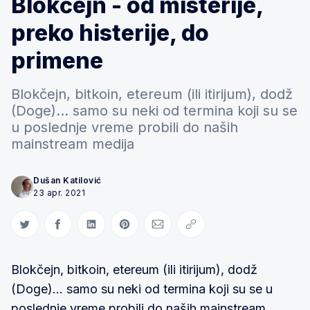
Blokčejn - od misterije,
preko histerije, do
primene
Blokčejn, bitkoin, etereum (ili itirijum), dodž
(Doge)... samo su neki od termina koji su se
u poslednje vreme probili do naših
mainstream medija
Dušan Katilović
23 apr. 2021
Share on Twitter
Share on Facebook
Share on LinkedIn
Share on Pinterest
Share via Email
Copy link
Blokčejn, bitkoin, etereum (ili itirijum), dodž
(Doge)... samo su neki od termina koji su se u
poslednje vreme probili do naših mainstream