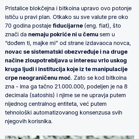
Pristalice blokčejna i bitkoina upravo ovo potonje
ističu u pravi plan. Otkako su sve valute pre oko
70 godina postaje
fiducijarne
(eng. fiat), što
znači da
nemaju pokriće ni u čemu
sem u
“dođem ti, majke mi” od strane izdavaoca novca,
novac se sistematski obezvređuje i na druge
načine zloupotrebljava u interesu vrlo uskog
kruga ljudi i institucija koje iz te manipulacije
crpe neograničenu moć
. Zato se kod bitkoina
zna - ima ga tačno 21.000.000, podeljen je na 8
decimala (satoshis) i njime se ne upravja putem
nijednog centralnog entiteta, već putem
tehnološki automatizovanog konsenzusa svih
njegovih korisnika.