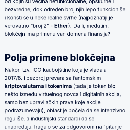
od kojih su većina nefunkcionalne, opskurne i
bezvredne, dok određen broj njih lepo funkcioniše
i koristi se u neke realne svrhe (najpoznatiji je
verovatno “broj 2” -
Ether
). Da li, međutim,
blokčejn ima primenu van domena finansija?
Polja primene blokčejna
Nakon tzv.
ICO
kaubojštine koja je vladala
2017/8. i bezbroj prevara sa fantomskim
kriptovalutama i tokenima
(tada je token bio
nešto između virtuelnog novca i digitalnih akcija,
samo bez upravljačkih prava koje akcije
podrazumevaju), oblast je počela da se intenzivno
reguliše, a industrijski standardi da se
unapređuju.Tragalo se za odgovorom na “pitanje