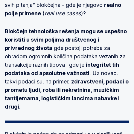
svih pitanja” blokčejna - gde je njegovo
realno
polje primene
(
real use cases
)?
Blokčejn tehnološka rešenja mogu se uspešno
koristiti u svim poljima društvenog i
privrednog života
gde postoji potreba za
obradom ogromnih količina podataka vezanih za
transakcije raznih tipova i gde je
integritet tih
podataka od apsolutne važnosti
. Uz novac,
takvi podaci su, na primer,
zdravstveni, podaci o
prometu ljudi, roba ili nekretnina, muzičkim
tantijemama, logističkim lancima nabavke i
drugi
.