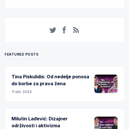
Twitter
Facebook
RSS
FEATURED POSTS
Tina Piskulidis: Od nedelje ponosa
do borbe za prava žena
11 okt. 2024
Milutin Lađević: Dizajner
održivosti i aktivizma