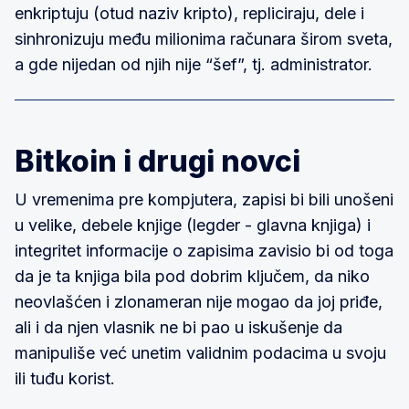
enkriptuju (otud naziv kripto), repliciraju, dele i
sinhronizuju među milionima računara širom sveta,
a gde nijedan od njih nije “šef”, tj. administrator.
Bitkoin i drugi novci
U vremenima pre kompjutera, zapisi bi bili unošeni
u velike, debele knjige (legder - glavna knjiga) i
integritet informacije o zapisima zavisio bi od toga
da je ta knjiga bila pod dobrim ključem, da niko
neovlašćen i zlonameran nije mogao da joj priđe,
ali i da njen vlasnik ne bi pao u iskušenje da
manipuliše već unetim validnim podacima u svoju
ili tuđu korist.