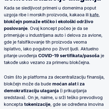
Kada se sledljivost primeni u domenima poput
uzgoja ribe i morskih proizvoda, kakaoa ili
kafe
,
blokčejn pomaže etičko i ekološki održivo
poslovanje
. Ovaj koncept počeo je da se
primenjuje u industrijama auto i delova za avione,
gde je falsifikovanje tih proizvoda veoma
isplativo, iako pogubno po život ljudi. Aktuelno
pitanje uvođenja
COVID-19 sertifikata/pasoša
je
takođe usko vezano za primenu blokčejna.
Osim što je platforma za decentralizaciju finansija,
blokčejn može da bude
moćan alat i za
demokratizaciju ulaganja
(i prikupljanja
sredstava). On je, naime, u srži teško prevodivog
koncepta
tokenizacije
, gde se određena imovina