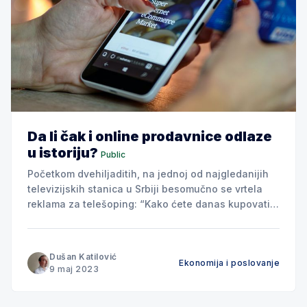
Da li čak i online prodavnice odlaze
u istoriju?
Public
Početkom dvehiljaditih, na jednoj od najgledanijih
televizijskih stanica u Srbiji besomučno se vrtela
reklama za telešoping: “Kako ćete danas kupovati?
- Kupovaćete iz vaše fotelje” Apsolutno nehotično,
tadašnji marketari su precizno predvideli nešto što
će se dešavati dvadesetak godina kasnije - da
Dušan Katilović
Ekonomija i poslovanje
ćemo sve češće kupovati van prodavnica, gde je
9 maj 2023
fotelja samo