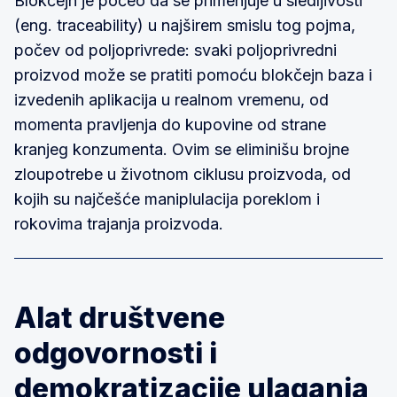
Blokčejn je počeo da se primenjuje u sledljivosti
(eng. traceability) u najširem smislu tog pojma,
počev od poljoprivrede: svaki poljoprivredni
proizvod može se pratiti pomoću blokčejn baza i
izvedenih aplikacija u realnom vremenu, od
momenta pravljenja do kupovine od strane
kranjeg konzumenta. Ovim se eliminišu brojne
zloupotrebe u životnom ciklusu proizvoda, od
kojih su najčešće maniplulacija poreklom i
rokovima trajanja proizvoda.
Alat društvene
odgovornosti i
demokratizacije ulaganja