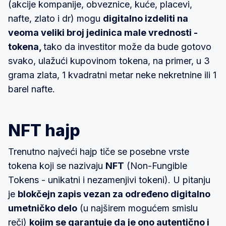
(akcije kompanije, obveznice, kuće, placevi,
nafte, zlato i dr) mogu
digitalno izdeliti na
veoma veliki broj jedinica male vrednosti -
tokena,
tako da investitor može da bude gotovo
svako, ulažući kupovinom tokena, na primer, u 3
grama zlata, 1 kvadratni metar neke nekretnine ili 1
barel nafte.
NFT hajp
Trenutno najveći hajp tiče se posebne vrste
tokena koji se nazivaju
NFT
(Non-Fungible
Tokens - unikatni i nezamenjivi tokeni). U pitanju
je
blokčejn zapis vezan za određeno digitalno
umetničko delo
(u najširem mogućem smislu
reči)
kojim se garantuje da je ono autentično i