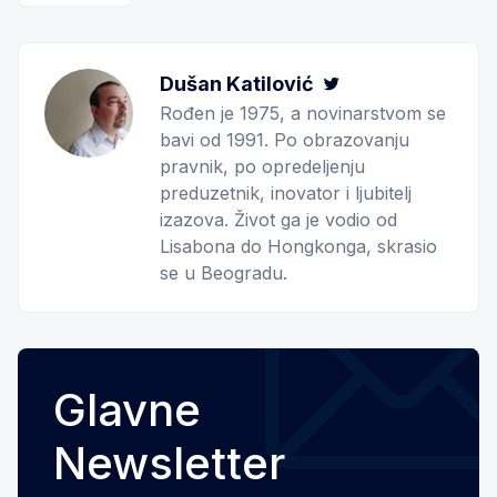
Dušan Katilović
Twitter
Rođen je 1975, a novinarstvom se
bavi od 1991. Po obrazovanju
pravnik, po opredeljenju
preduzetnik, inovator i ljubitelj
izazova. Život ga je vodio od
Lisabona do Hongkonga, skrasio
se u Beogradu.
Glavne
Newsletter