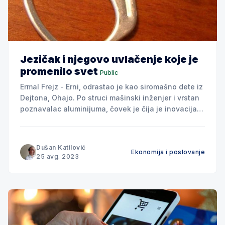
Jezičak i njegovo uvlačenje koje je
promenilo svet
Public
Ermal Frejz - Erni, odrastao je kao siromašno dete iz
Dejtona, Ohajo. Po struci mašinski inženjer i vrstan
poznavalac aluminijuma, čovek je čija je inovacija
promenila čitavu jednu industriju, te je Frejz tako
postao jedna malo poznata ikona američkog sna
koja je svojim znanjem i trudom ušla u istoriju. Ovaj
Dušan Katilović
Ekonomija i poslovanje
neznani
25 avg. 2023