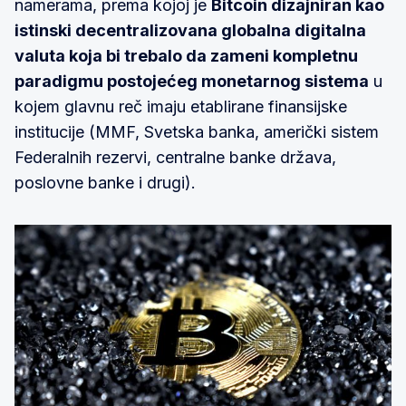
namerama, prema kojoj je
Bitcoin dizajniran kao
istinski decentralizovana globalna digitalna
valuta koja bi trebalo da zameni kompletnu
paradigmu postojećeg monetarnog sistema
u
kojem glavnu reč imaju etablirane finansijske
institucije (MMF, Svetska banka, američki sistem
Federalnih rezervi, centralne banke država,
poslovne banke i drugi).