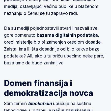
medija, ostavljajući većinu publike u blaženom
neznanju o čemu se tu zapravo radi.
Da su mediji pojednostavili stvari i nazvali sve
gore pomenuto
bazama digitalnih podataka
,
oreol misterije bio bi zamenjen oreolom dosade.
Zaista, ima li išta dosadnije od bilo kakve baze
podataka? Ali, ako u tu priču ubacimo neke pare, i
baza ume da bude zanimljiva.
Domen finansija i
demokratizacija novca
Sam termin
blockchain
upućuje na suštinu
tehnologije: u pitanju je
način zapisivanja i