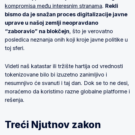
kompromisa među interesnim stranama
.
Rekli
bismo da je snažan proces digitalizacije javne
uprave u našoj zemlji neopravdano
“zaboravio” na blokčejn
, što je verovatno
posledica neznanja onih koji kroje javne politike u
toj sferi.
Videti naš katastar ili tržište hartija od vrednosti
tokenizovane bilo bi izuzetno zanimljivo i
nesumnjivo će svanuti i taj dan. Dok se to ne desi,
moraćemo da koristimo razne globalne platforme i
rešenja.
Treći Njutnov zakon