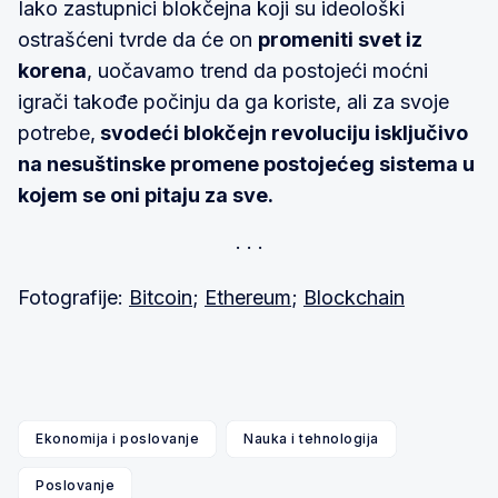
Iako zastupnici blokčejna koji su ideološki
ostrašćeni tvrde da će on
promeniti svet iz
korena
, uočavamo trend da postojeći moćni
igrači takođe počinju da ga koriste, ali za svoje
potrebe,
svodeći blokčejn revoluciju isključivo
na nesuštinske promene postojećeg sistema u
kojem se oni pitaju za sve.
Fotografije:
Bitcoin
;
Ethereum
;
Blockchain
Ekonomija i poslovanje
Nauka i tehnologija
Poslovanje