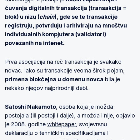
čuvanja digitalnih transakcija (transakcija =
blok) u nizu (
chain
), gde se te transakcije
registruju, potvrđuju i arhiviraju na mnoštvu
individualnih kompjutera (validatori)
povezanih na intenet
.
Prva asocijacija na reč transakcija je svakako
novac. Iako su transakcije veoma širok pojam,
primena blokčejna u domenu novca
bila je
nekako njegov najprirodniji debi.
Satoshi Nakamoto
, osoba koja je možda
postojala (ili postoji i dalje), a možda i nije, objavio
je 2008. godine
whitepaper
, svojevrsnu
deklaraciju o tehničkim specifikacijama i