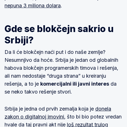
nepuna 3 miliona dolara
.
Gde se blokčejn sakrio u
Srbiji?
Da li će blokčejn naći put i do naše zemlje?
Nesumnjivo da hoće. Srbija je jedan od globalnih
habova blokčejn programerskih timova i rešenja,
ali nam nedostaje “druga strana” u kreiranju
rešenja, a to je
komercijalni ili javni interes
da
se neko takvo rešenje stvori.
Srbija je jedna od prvih zemalja koja je
donela
zakon o digitalnoj imovini
, što bi bio potez vredan
hvale da taj pravni akt nije
loš rezultat trulog