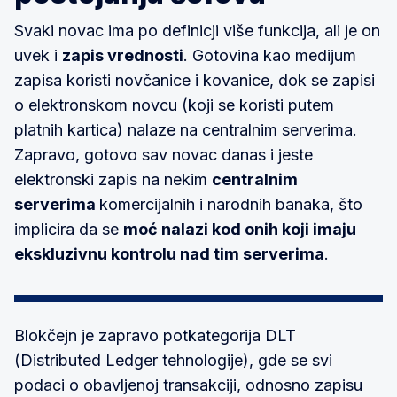
Svaki novac ima po definicji više funkcija, ali je on
uvek i
zapis vrednosti
. Gotovina kao medijum
zapisa koristi novčanice i kovanice, dok se zapisi
o elektronskom novcu (koji se koristi putem
platnih kartica) nalaze na centralnim serverima.
Zapravo, gotovo sav novac danas i jeste
elektronski zapis na nekim
centralnim
serverima
komercijalnih i narodnih banaka, što
implicira da se
moć nalazi kod onih koji imaju
ekskluzivnu kontrolu nad tim serverima
.
Blokčejn je zapravo potkategorija DLT
(Distributed Ledger tehnologije), gde se svi
podaci o obavljenoj transakciji, odnosno zapisu