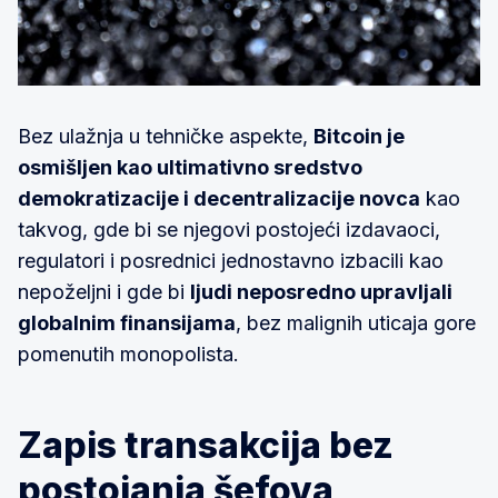
Bez ulažnja u tehničke aspekte,
Bitcoin je
osmišljen kao ultimativno sredstvo
demokratizacije i decentralizacije novca
kao
takvog, gde bi se njegovi postojeći izdavaoci,
regulatori i posrednici jednostavno izbacili kao
nepoželjni i gde bi
ljudi neposredno upravljali
globalnim finansijama
, bez malignih uticaja gore
pomenutih monopolista.
Zapis transakcija bez
postojanja šefova