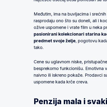
Međutim, ima na buvljacima i srećn
rasprodaju ono što su doneli, ali i 
ožive uspomene i vrate film u neka p
pasionirani kolekcionari starina 
predmet svoje želje
, pogotovu kada
tako.
Cene su uglavnom niske, pristupačne
besprekorno funkcionišu. Emotivna v
naivno ili iskreno pokaže. Prodavci su
uspomene kada krče creva.
Penzija mala i svak