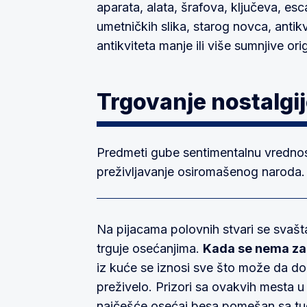
aparata, alata, šrafova, ključeva, esc
umetničkih slika, starog novca, antik
antikviteta manje ili više sumnjive origi
Trgovanje nostalg
Predmeti gube sentimentalnu vrednost
preživljavanje osiromašenog naroda.
Na pijacama polovnih stvari se svašta 
trguje osećanjima.
Kada se nema za 
iz kuće se iznosi sve što može da d
preživelo. Prizori sa ovakvih mesta u
najčešće osećaj besa pomešan sa tu