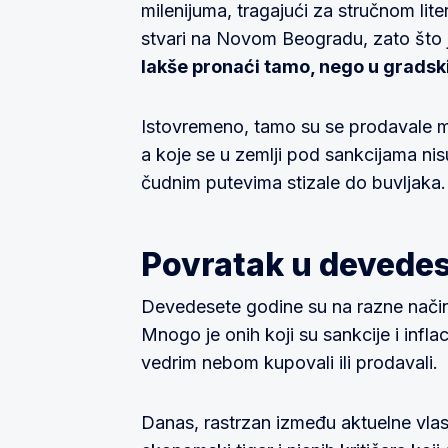
milenijuma, tragajući za stručnom li
stvari na Novom Beogradu, zato što
lakše pronaći tamo, nego u gradsk
Istovremeno, tamo su se prodavale m
a koje se u zemlji pod sankcijama nisu
čudnim putevima stizale do buvljaka.
Povratak u devede
Devedesete godine su na razne načine 
Mnogo je onih koji su sankcije i inflac
vedrim nebom kupovali ili prodavali.
Danas, rastrzan između aktuelne vla