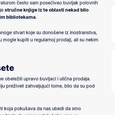
teraturom često sam posećivao buvljak polovnih
 je
stručne knjige iz te oblasti nekad bilo
im bibliotekama
.
noge stvari koje su donošene iz inostranstva,
 mogle kupiti u regularnoj prodaji, ali su nekim
sete
obeležili upravo buvljaci i ulična prodaja.
iju preživeli zahvaljujući tome, bilo da su pod
sti koja pokušava da nas ubedi da smo