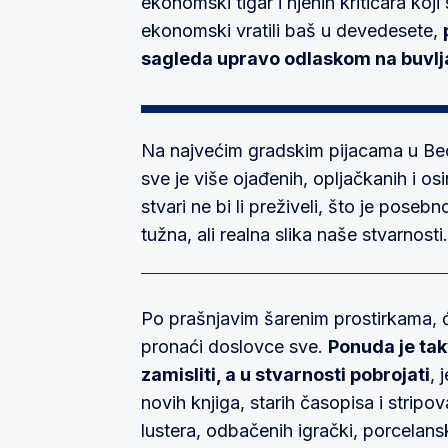
ekonomski tigar i njenih kritičara ko
ekonomski vratili baš u devedesete,
sagleda upravo odlaskom na buvlj
Na najvećim gradskim pijacama u Beog
sve je više ojađenih, opljačkanih i osi
stvari ne bi li preživeli, što je pose
tužna, ali realna slika naše stvarnosti.
Po prašnjavim šarenim prostirkama
pronaći doslovce sve.
Ponuda je tak
zamisliti, a u stvarnosti pobrojati
, 
novih knjiga, starih časopisa i stripo
lustera, odbačenih igrački, porcelansk