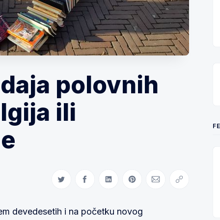
odaja polovnih
gija ili
F
je
Share on Twitter
Share on Facebook
Share on LinkedIn
Share on Pinterest
Share via Email
Copy link
ajem devedesetih i na početku novog