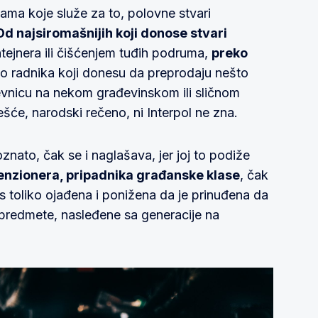
mama koje služe za to, polovne stvari
Od najsiromašnijih koji donose stvari
tejnera ili čišćenjem tuđih podruma,
preko
o radnika koji donesu da preprodaju nešto
dnevnicu na nekom građevinskom ili sličnom
ešće, narodski rečeno, ni Interpol ne zna.
oznato, čak se i naglašava, jer joj to podiže
 penzionera, pripadnika građanske klase
, čak
as toliko ojađena i ponižena da je prinuđena da
e predmete, nasleđene sa generacije na