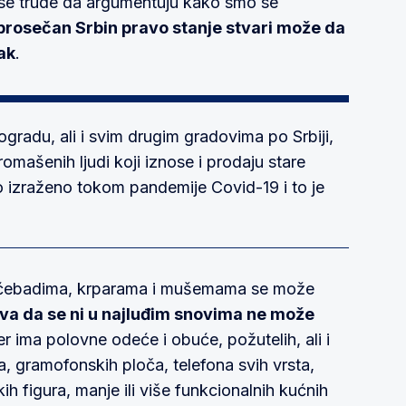
ji se trude da argumentuju kako smo se
prosečan Srbin pravo stanje stvari može da
ak
.
radu, ali i svim drugim gradovima po Srbiji,
romašenih ljudi koji iznose i prodaju stare
bno izraženo tokom pandemije Covid-19 i to je
, ćebadima, krparama i mušemama se može
va da se ni u najluđim snovima ne može
jer ima polovne odeće i obuće, požutelih, ali i
va, gramofonskih ploča, telefona svih vrsta,
ih figura, manje ili više funkcionalnih kućnih