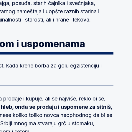
ajga, posuđa, starih čajnika i svećnjaka,
varnog nameštaja i uopšte raznih starina i
nalnosti i starosti, ali i hrane i lekova.
ijom i uspomenama
, kada krene borba za golu egzistenciju i
prodaje i kupuje, ali se najviše, reklo bi se,
hleb, onda se prodaju i uspomene za sitniš
,
onese koliko toliko novca neophodnog da bi se
 Srbiji mnogima stvaraju grč u stomaku,
gom i setom.