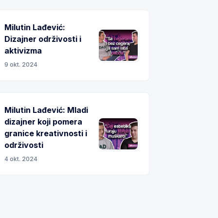
Milutin Lađević:
Dizajner održivosti i
aktivizma
9 okt. 2024
Milutin Lađević: Mladi
dizajner koji pomera
granice kreativnosti i
održivosti
4 okt. 2024