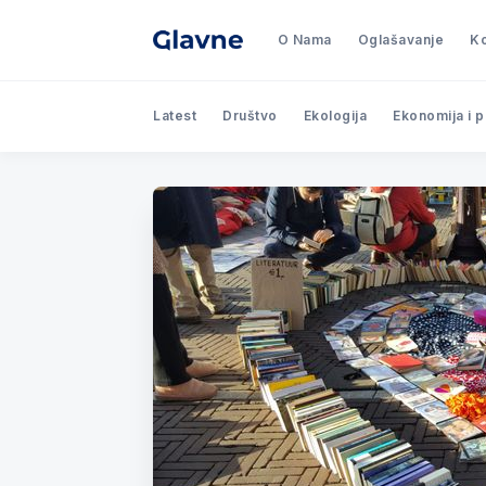
O Nama
Oglašavanje
Ko
Latest
Društvo
Ekologija
Ekonomija i 