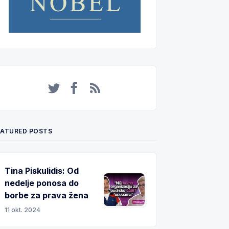
Twitter
Facebook
RSS
EATURED POSTS
Tina Piskulidis: Od
nedelje ponosa do
borbe za prava žena
11 okt. 2024