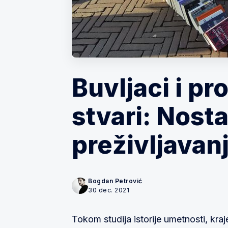
Buvljaci i pr
stvari: Nostal
preživljavan
Bogdan Petrović
30 dec. 2021
Tokom studija istorije umetnosti, kr