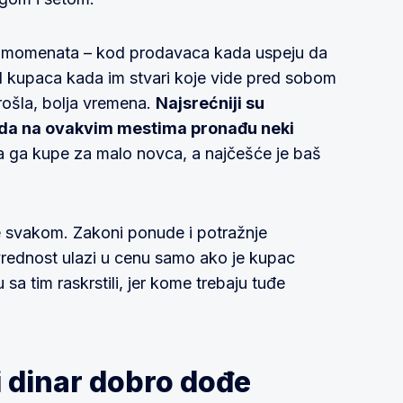
ih momenata – kod prodavaca kada uspeju da
kod kupaca kada im stvari koje vide pred sobom
rošla, bolja vremena.
Najsrećniji su
kada na ovakvim mestima pronađu neki
 ga kupe za malo novca, a najčešće je baš
 svakom. Zakoni ponude i potražnje
rednost ulazi u cenu samo ako je kupac
 sa tim raskrstili, jer kome trebaju tuđe
i dinar dobro dođe