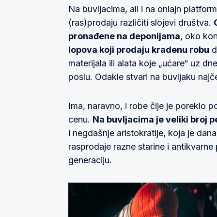
Na buvljacima, ali i na onlajn platfor
(ras)prodaju različiti slojevi društva.
pronađene na deponijama
, oko kon
lopova koji prodaju kradenu robu
d
materijala ili alata koje „ućare“ uz 
poslu. Odakle stvari na buvljaku najč
Ima, naravno, i robe čije je poreklo p
cenu.
Na buvljacima je veliki broj
i negdašnje aristokratije, koja je dan
rasprodaje razne starine i antikvarn
generaciju.