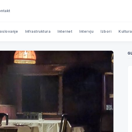
ntakt
poslovanje
Infrastruktura
Internet
Intervju
Izbori
Kultura
G