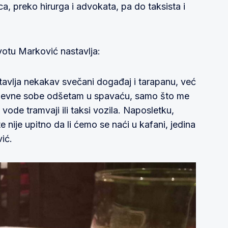
ca, preko hirurga i advokata, pa do taksista i
votu Marković nastavlja:
avlja nekakav svečani događaj i tarapanu, već
dnevne sobe odšetam u spavaću, samo što me
ode tramvaji ili taksi vozila. Naposletku,
nije upitno da li ćemo se naći u kafani, jedina
ić.