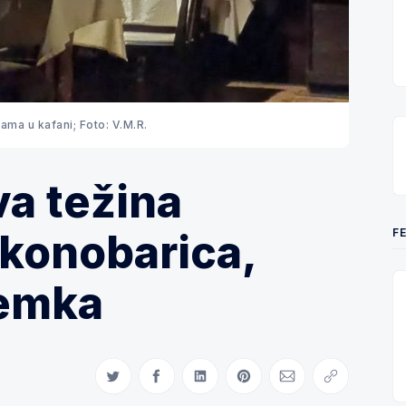
ama u kafani; Foto: V.M.R.
a težina
F
 konobarica,
oemka
Share on Twitter
Share on Facebook
Share on LinkedIn
Share on Pinterest
Share via Email
Copy link