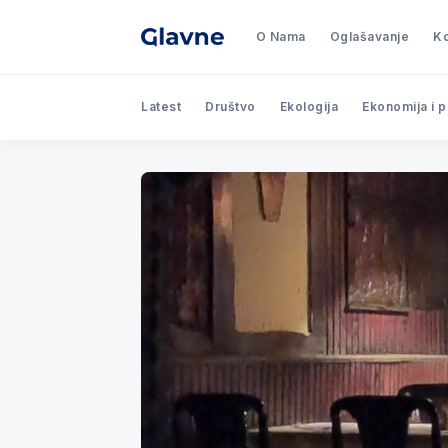
O Nama
Oglašavanje
Ko
Latest
Društvo
Ekologija
Ekonomija i 