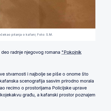
čekao pitanja o kafani; Foto: S.M.
 i deo radnje njegovog romana
"Pokojnik
ve stvarnosti i najbolje se piše o onome što
 kafanska scenografija sasvim prirodno morala
ao recimo o prostorijama Policijske uprave
kojekakvu građu, a kafanski prostor poznajem