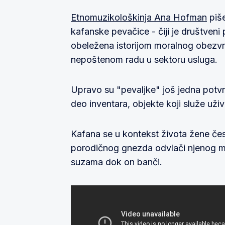
Etnomuzikološkinja Ana Hofman
piše 
kafanske pevačice - čiji je društveni 
obeležena istorijom moralnog obezvre
nepoštenom radu u sektoru usluga.
Upravo su "pevaljke" još jedna potvr
deo inventara, objekte koji služe uživa
Kafana se u kontekst života žene če
porodičnog gnezda odvlači njenog muš
suzama dok on banči.