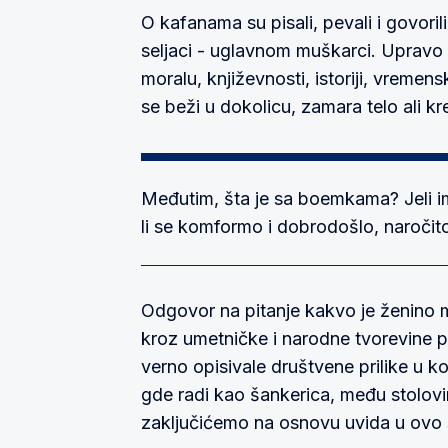
O kafanama su pisali, pevali i govorili 
seljaci - uglavnom muškarci. Upravo 
moralu, književnosti, istoriji, vremen
se beži u dokolicu, zamara telo ali kr
Međutim, šta je sa boemkama? Jeli 
li se komformo i dobrodošlo, naroči
Odgovor na pitanje kakvo je ženino 
kroz umetničke i narodne tvorevine 
verno opisivale društvene prilike u k
gde radi kao šankerica, među stolovim
zaključićemo na osnovu uvida u ovo