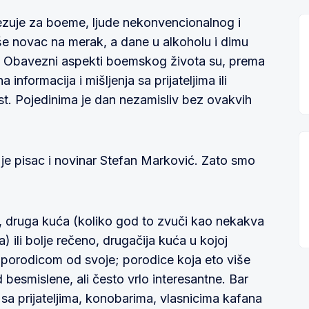
ezuje za boeme, ljude nekonvencionalnog i
še novac na merak, a dane u alkoholu i dimu
njak. Obavezni aspekti boemskog života su, prema
informacija i mišljenja sa prijateljima ili
ast. Pojedinima je dan nezamisliv bez ovakvih
 je pisac i novinar Stefan Marković. Zato smo
, druga kuća (koliko god to zvuči kao nekakva
) ili bolje rečeno, drugačija kuća u kojoj
porodicom od svoje; porodice koja eto više
d besmislene, ali često vrlo interesantne. Bar
 sa prijateljima, konobarima, vlasnicima kafana