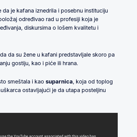
da je ka­fa­na iz­ne­dri­la i po­seb­nu in­sti­tuci­ju
položaj određivao rad u profesiji koja je
đivanja, diskursima o lošem kvalitetu i
da da su žene u kafani predstavljale skoro pa
nju gostiju, kao i piće ili hrana.
sto smeštala i kao
suparnica
, koja od toplog
karca ostavljajući je da utapa posteljinu