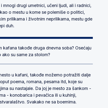
i mnogi drugi umetnici, učeni ljudi, ali i radnici,
kao o mestu u kome se polemiše o politici,
skim prilikama i životnim neprilikama, mestu gde
epi duh.
im kafana takođe druga dnevna soba? Osećaju
to ako su same za stolom?
mesto u kafani, takođe možemo potražiti dalje
poput poema, romana, pesama itd, koje su
ojima su nastajale. Da joj je mesto za šankom -
a - konobarica i pevačica ili u kuhinji,
 stvaralaštvo. Svakako ne sa boemima.