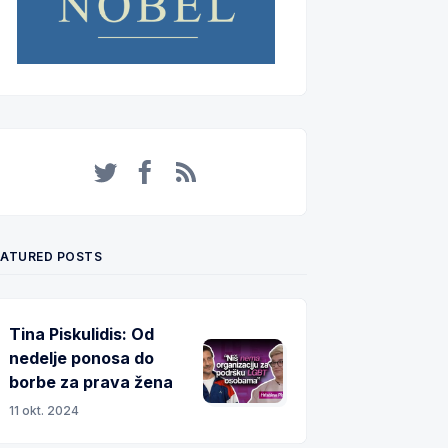
Twitter
Facebook
RSS
EATURED POSTS
Tina Piskulidis: Od
nedelje ponosa do
borbe za prava žena
11 okt. 2024