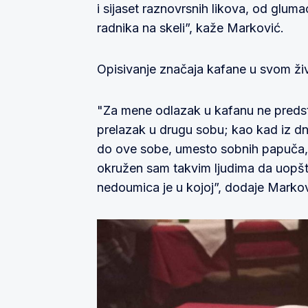
i sijaset raznovrsnih likova, od gluma
radnika na skeli”, kaže Marković.
Opisivanje značaja kafane u svom ži
"Za mene odlazak u kafanu ne predst
prelazak u drugu sobu; kao kad iz 
do ove sobe, umesto sobnih papuča, v
okružen sam takvim ljudima da uopšte 
nedoumica je u kojoj”, dodaje Markov