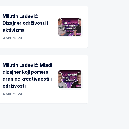
Milutin Lađević:
Dizajner održivosti i
aktivizma
9 okt. 2024
Milutin Lađević: Mladi
dizajner koji pomera
granice kreativnosti i
održivosti
4 okt. 2024