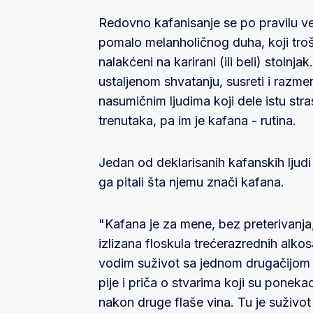
Redovno kafanisanje se po pravilu v
pomalo melanholičnog duha, koji tro
nalakćeni na karirani (ili beli) stol
ustaljenom shvatanju, susreti i razmena 
nasumičnim ljudima koji dele istu str
trenutaka, pa im je kafana - rutina.
Jedan od deklarisanih kafanskih ljudi
ga pitali šta njemu znači kafana.
"Kafana je za mene, bez preterivanja
izlizana floskula trećerazrednih alkosa
vodim suživot sa jednom drugačijom 
pije i priča o stvarima koji su poneka
nakon druge flaše vina. Tu je suživot