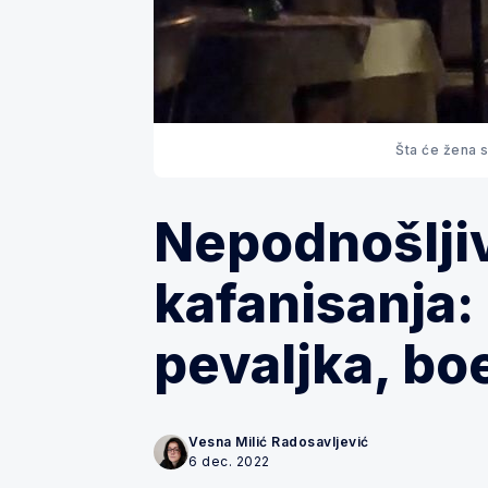
Šta će žena s
Nepodnošljiv
kafanisanja:
pevaljka, b
Vesna Milić Radosavljević
6 dec. 2022