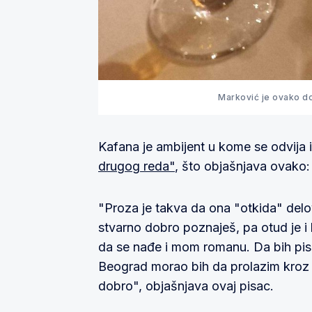
Marković je ovako do
Kafana je ambijent u kome se odvija
drugog reda"
, što objašnjava ovako:
"Proza je takva da ona "otkida" delo
stvarno dobro poznaješ, pa otud je i
da se nađe i mom romanu. Da bih pis
Beograd morao bih da prolazim kroz 
dobro", objašnjava ovaj pisac.