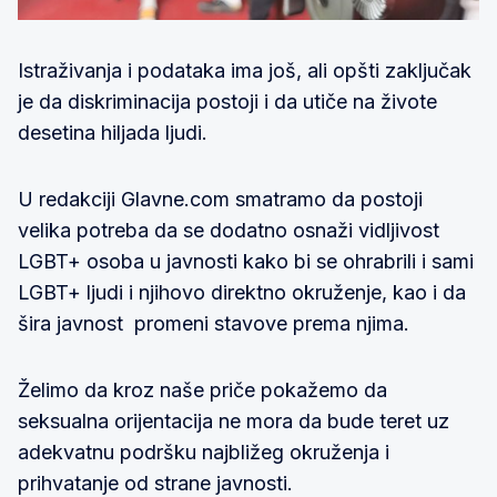
Istraživanja i podataka ima još, ali opšti zaključak
je da diskriminacija postoji i da utiče na živote
desetina hiljada ljudi.
U redakciji Glavne.com smatramo da postoji
velika potreba da se dodatno osnaži vidljivost
LGBT+ osoba u javnosti kako bi se ohrabrili i sami
LGBT+ ljudi i njihovo direktno okruženje, kao i da
šira javnost promeni stavove prema njima.
Želimo da kroz naše priče pokažemo da
seksualna orijentacija ne mora da bude teret uz
adekvatnu podršku najbližeg okruženja i
prihvatanje od strane javnosti.