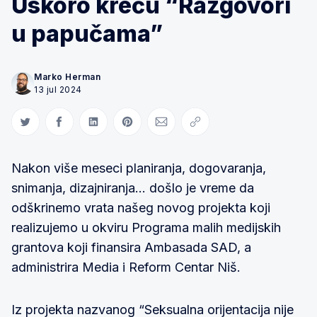
Uskoro kreću “Razgovori
u papučama”
Marko Herman
13 jul 2024
Share on Twitter
Share on Facebook
Share on LinkedIn
Share on Pinterest
Share via Email
Copy link
Nakon više meseci planiranja, dogovaranja,
snimanja, dizajniranja… došlo je vreme da
odškrinemo vrata našeg novog projekta koji
realizujemo u okviru Programa malih medijskih
grantova koji finansira Ambasada SAD, a
administrira Media i Reform Centar Niš.
Iz projekta nazvanog “Seksualna orijentacija nije