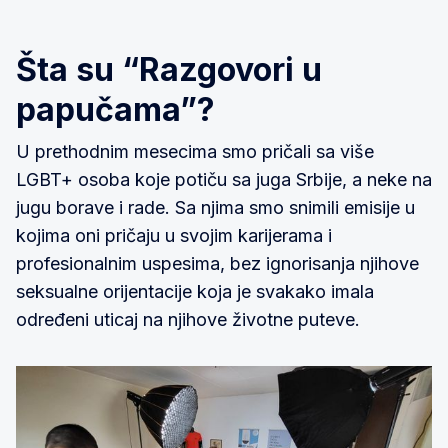
Šta su “Razgovori u
papučama”?
U prethodnim mesecima smo pričali sa više
LGBT+ osoba koje potiču sa juga Srbije, a neke na
jugu borave i rade. Sa njima smo snimili emisije u
kojima oni pričaju u svojim karijerama i
profesionalnim uspesima, bez ignorisanja njihove
seksualne orijentacije koja je svakako imala
određeni uticaj na njihove životne puteve.