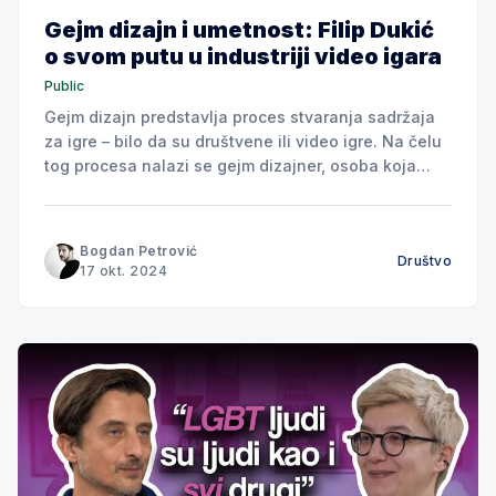
Gejm dizajn i umetnost: Filip Dukić
o svom putu u industriji video igara
Public
Gejm dizajn predstavlja proces stvaranja sadržaja
za igre – bilo da su društvene ili video igre. Na čelu
tog procesa nalazi se gejm dizajner, osoba koja
definiše pravila igre, osmišljava ciljeve i postavlja
izazove pred igrače. Međutim, za stvaranje
vizuelnog identiteta igre, neophodna je uloga Game
Bogdan Petrović
Društvo
Artista, umetnika koji oživljava likove,
17 okt. 2024