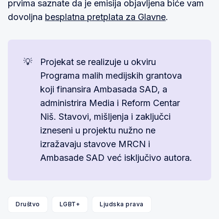
prvima saznate da je emisija objavljena biće vam
dovoljna
besplatna pretplata za Glavne
.
💡
Projekat se realizuje u okviru
Programa malih medijskih grantova
koji finansira Ambasada SAD, a
administrira Media i Reform Centar
Niš. Stavovi, mišljenja i zaključci
izneseni u projektu nužno ne
izražavaju stavove MRCN i
Ambasade SAD već isključivo autora.
Društvo
LGBT+
Ljudska prava