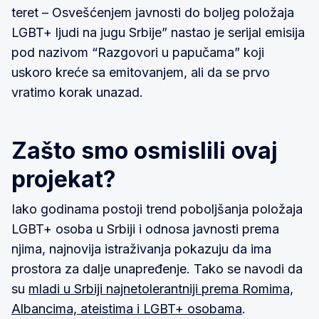
teret – Osvešćenjem javnosti do boljeg položaja
LGBT+ ljudi na jugu Srbije” nastao je serijal emisija
pod nazivom “Razgovori u papučama” koji
uskoro kreće sa emitovanjem, ali da se prvo
vratimo korak unazad.
Zašto smo osmislili ovaj
projekat?
Iako godinama postoji trend poboljšanja položaja
LGBT+ osoba u Srbiji i odnosa javnosti prema
njima, najnovija istraživanja pokazuju da ima
prostora za dalje unapređenje. Tako se navodi da
su
mladi u Srbiji najnetolerantniji prema Romima,
Albancima, ateistima i LGBT+ osobama
.