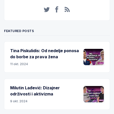
Twitter
Facebook
RSS
FEATURED POSTS
Tina Piskulidis: Od nedelje ponosa
do borbe za prava žena
11 okt. 2024
Milutin Lađević: Dizajner
održivosti i aktivizma
9 okt. 2024