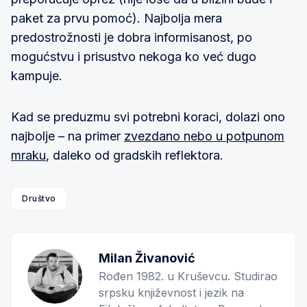
paket za prvu pomoć). Najbolja mera
predostrožnosti je dobra informisanost, po
mogućstvu i prisustvo nekoga ko već dugo
kampuje.
Kad se preduzmu svi potrebni koraci, dolazi ono
najbolje – na primer
zvezdano nebo u potpunom
mraku
, daleko od gradskih reflektora.
Društvo
Milan Živanović
Rođen 1982. u Kruševcu. Studirao
srpsku književnost i jezik na