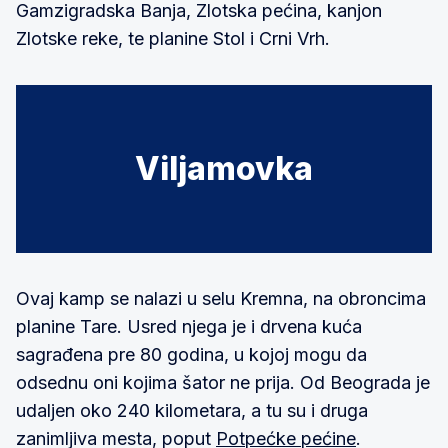
Gamzigradska Banja, Zlotska pećina, kanjon
Zlotske reke, te planine Stol i Crni Vrh.
Viljamovka
Ovaj kamp se nalazi u selu Kremna, na obroncima
planine Tare. Usred njega je i drvena kuća
sagrađena pre 80 godina, u kojoj mogu da
odsednu oni kojima šator ne prija. Od Beograda je
udaljen oko 240 kilometara, a tu su i druga
zanimljiva mesta, poput
Potpećke pećine
.