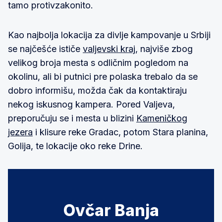
tamo protivzakonito.
Kao najbolja lokacija za divlje kampovanje u Srbiji
se najčešće ističe
valjevski kraj
, najviše zbog
velikog broja mesta s odličnim pogledom na
okolinu, ali bi putnici pre polaska trebalo da se
dobro informišu, možda čak da kontaktiraju
nekog iskusnog kampera. Pored Valjeva,
preporučuju se i mesta u blizini
Kameničkog
jezera
i klisure reke Gradac, potom Stara planina,
Golija, te lokacije oko reke Drine.
Ovčar Banja