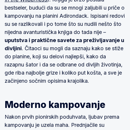
bestseler, budući da su se mnogi zaljubili u priče o
kampovanju na planini Adirondack. Ispisani redovi
su se razlikovali i po tome što su nudili nešto što
nijedna avanturistička knjiga do tada nije –
uputstva i praktične savete za preživljavanje u
divljini
. Čitaoci su mogli da saznaju kako se stiže
do planine, koji su delovi najlepši, kako da
razapnu šator i da se odbrane od divljih životinja,
gde riba najbolje grize i koliko put košta, a sve je
začinjeno sočnim opisima krajolika.
Moderno kampovanje
Nakon prvih pionirskih poduhvata, ljubav prema
kampovanju je uzela maha. Prednjačile su