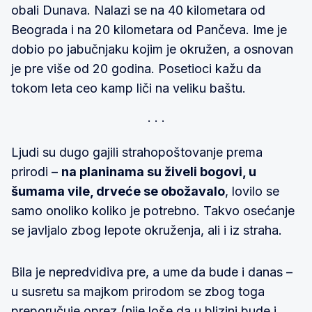
obali Dunava. Nalazi se na 40 kilometara od
Beograda i na 20 kilometara od Pančeva. Ime je
dobio po jabučnjaku kojim je okružen, a osnovan
je pre više od 20 godina. Posetioci kažu da
tokom leta ceo kamp liči na veliku baštu.
Ljudi su dugo gajili strahopoštovanje prema
prirodi –
na planinama su živeli bogovi, u
šumama vile, drveće se obožavalo
, lovilo se
samo onoliko koliko je potrebno. Takvo osećanje
se javljalo zbog lepote okruženja, ali i iz straha.
Bila je nepredvidiva pre, a ume da bude i danas –
u susretu sa majkom prirodom se zbog toga
preporučuje oprez (nije loše da u blizini bude i