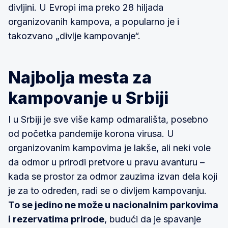
divljini. U Evropi ima preko 28 hiljada
organizovanih kampova, a popularno je i
takozvano „divlje kampovanje“.
Najbolja mesta za
kampovanje u Srbiji
I u Srbiji je sve više kamp odmarališta, posebno
od početka pandemije korona virusa. U
organizovanim kampovima je lakše, ali neki vole
da odmor u prirodi pretvore u pravu avanturu –
kada se prostor za odmor zauzima izvan dela koji
je za to određen, radi se o divljem kampovanju.
To se jedino ne može u nacionalnim parkovima
i rezervatima prirode
, budući da je spavanje