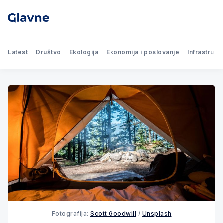
Latest
Društvo
Ekologija
Ekonomija i poslovanje
Infrastrukt
Fotografija:
Scott Goodwill
/
Unsplash