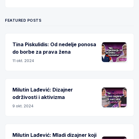
Twitter
Facebook
RSS
FEATURED POSTS
Tina Piskulidis: Od nedelje ponosa
do borbe za prava žena
11 okt. 2024
Milutin Lađević: Dizajner
održivosti i aktivizma
9 okt. 2024
Milutin Lađević: Mladi dizajner koji