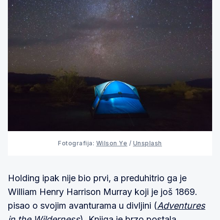
Fotografija:
Wilson Ye
/
Unsplash
Holding ipak nije bio prvi, a preduhitrio ga je
William Henry Harrison Murray koji je još 1869.
pisao o svojim avanturama u divljini (
Adventures
in the Wilderness
). Knjiga je brzo postala