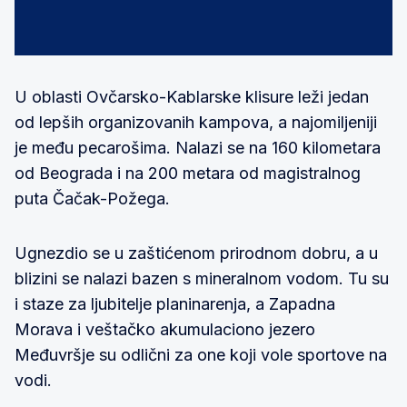
U oblasti Ovčarsko-Kablarske klisure leži jedan
od lepših organizovanih kampova, a najomiljeniji
je među pecarošima. Nalazi se na 160 kilometara
od Beograda i na 200 metara od magistralnog
puta Čačak-Požega.
Ugnezdio se u zaštićenom prirodnom dobru, a u
blizini se nalazi bazen s mineralnom vodom. Tu su
i staze za ljubitelje planinarenja, a Zapadna
Morava i veštačko akumulaciono jezero
Međuvršje su odlični za one koji vole sportove na
vodi.