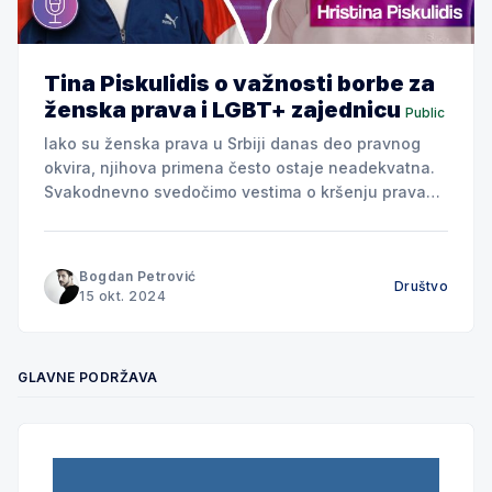
Tina Piskulidis o važnosti borbe za
ženska prava i LGBT+ zajednicu
Public
Iako su ženska prava u Srbiji danas deo pravnog
okvira, njihova primena često ostaje neadekvatna.
Svakodnevno svedočimo vestima o kršenju prava
žena, dok organizacije koje se bore za unapređenje
ženskih i ljudskih prava sve glasnije podižu svoj
glas. Jedna od vodećih figura u ovoj borbi je Tina
Bogdan Petrović
Društvo
Piskulidis. Njeno aktivističko
15 okt. 2024
GLAVNE PODRŽAVA