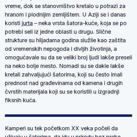
vreme, dok se stanovništvo kretalo u potrazi za
hranom i plodnijim zemljištem. U Aziji se i danas
koristi
jurta
– neka vrsta šatora-kuće, koja se po
potrebi seli iz jedne oblasti u drugu. Slične
strukture su hiljadama godina služile kao zaštita
od vremenskih nepogoda i divljih životinja, a
omogućavale su da se veliki broj ljudi lakše preseli
na neko bolje mesto. Nomadi su se dakle lakše
kretali zahvaljujući šatorima, koji su često imali
prednost nad građevinama od kamena i drugih
čvrstih materijala koji su se koristili u izgradnji
fiksnih kuća.
Kamperi su tek početkom XX veka počeli da
uživaju u šatorima, da idu u prirodu bez preke