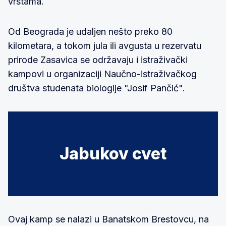
vrstama.
Od Beograda je udaljen nešto preko 80
kilometara, a tokom jula ili avgusta u rezervatu
prirode Zasavica se održavaju i istraživački
kampovi u organizaciji Naučno-istraživačkog
društva studenata biologije "Josif Pančić".
Jabukov cvet
Ovaj kamp se nalazi u Banatskom Brestovcu, na