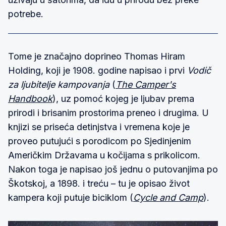
potrebe.
Tome je značajno doprineo Thomas Hiram
Holding, koji je 1908. godine napisao i prvi
Vodič
za ljubitelje kampovanja
(
The Camper's
Handbook
), uz pomoć kojeg je ljubav prema
prirodi i brisanim prostorima preneo i drugima. U
knjizi se priseća detinjstva i vremena koje je
proveo putujući s porodicom po Sjedinjenim
Američkim Državama u kočijama s prikolicom.
Nakon toga je napisao još jednu o putovanjima po
Škotskoj, a 1898. i treću – tu je opisao život
kampera koji putuje biciklom (
Cycle and Camp
).