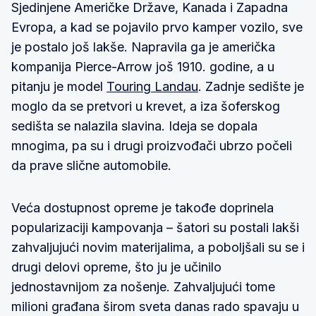
Sjedinjene Američke Države, Kanada i Zapadna
Evropa, a kad se pojavilo prvo kamper vozilo, sve
je postalo još lakše. Napravila ga je američka
kompanija Pierce-Arrow još 1910. godine, a u
pitanju je model
Touring Landau
. Zadnje sedište je
moglo da se pretvori u krevet, a iza šoferskog
sedišta se nalazila slavina. Ideja se dopala
mnogima, pa su i drugi proizvođači ubrzo počeli
da prave slične automobile.
Veća dostupnost opreme je takođe doprinela
popularizaciji kampovanja – šatori su postali lakši
zahvaljujući novim materijalima, a poboljšali su se i
drugi delovi opreme, što ju je učinilo
jednostavnijom za nošenje. Zahvaljujući tome
milioni građana širom sveta danas rado spavaju u