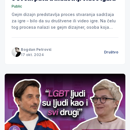
Public
Gejm dizajn predstavlja proces stvaranja sadržaja
za igre – bilo da su društvene ili video igre. Na čelu
tog procesa nalazi se gejm dizajner, osoba koja
definiše pravila igre, osmišljava ciljeve i postavlja
izazove pred igrače. Međutim, za stvaranje
vizuelnog identiteta igre, neophodna je uloga Game
Bogdan Petrović
Društvo
Artista, umetnika koji oživljava likove,
17 okt. 2024