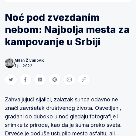
Noć pod zvezdanim
nebom: Najbolja mesta za
kampovanje u Srbiji
Milan Živanović
1 jul 2022
Share on Twitter
Share on Facebook
Share on LinkedIn
Share on Pinterest
Share via Email
Copy link
Zahvaljujući sijalici, zalazak sunca odavno ne
znači završetak društvenog života. Osvetljeni,
građani do duboko u noć gledaju fotografije i
snimke iz prirode, kao da je šuma preko sveta.
Drveće je doduše ustupilo mesto asfaltu, ali