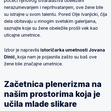
počeci njihovog stvaralaštva obeleženi
nerazumevanjem i neprihvatanjem, ove žene bile
su istrajne u svom talentu. Pored Olje Ivanjicki, čija
dela obitavaju u mnogim svetskim galerijama,
saznajte koje su žene obeležile prošli vek kao
uticajne umetnice.
Izbor je napravila
istoričarka umetnosti Jovana
Dinić,
koja nam je pojasnila zašto su baš ove
žene bile značajne umetnice.
Začetnica plenerizma na
našim prostorima koja je
učila mlade slikare