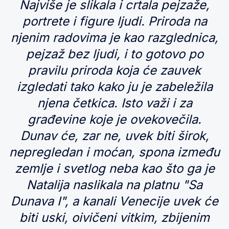
Najviše je slikala i crtala pejzaže,
portrete i figure ljudi. Priroda na
njenim radovima je kao razglednica,
pejzaž bez ljudi, i to gotovo po
pravilu priroda koja će zauvek
izgledati tako kako ju je zabeležila
njena četkica. Isto važi i za
građevine koje je ovekovečila.
Dunav će, zar ne, uvek biti širok,
nepregledan i moćan, spona između
zemlje i svetlog neba kao što ga je
Natalija naslikala na platnu "Sa
Dunava I", a kanali Venecije uvek će
biti uski, oivičeni vitkim, zbijenim