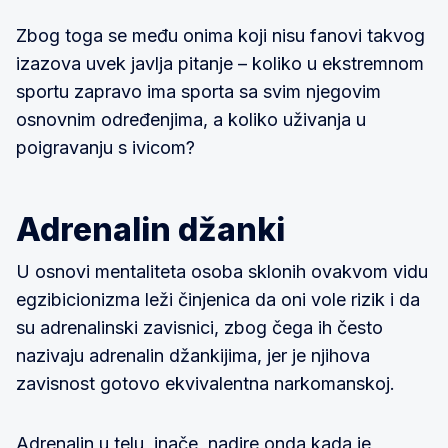
Zbog toga se među onima koji nisu fanovi takvog
izazova uvek javlja pitanje – koliko u ekstremnom
sportu zapravo ima sporta sa svim njegovim
osnovnim određenjima, a koliko uživanja u
poigravanju s ivicom?
Adrenalin džanki
U osnovi mentaliteta osoba sklonih ovakvom vidu
egzibicionizma leži činjenica da oni vole rizik i da
su adrenalinski zavisnici, zbog čega ih često
nazivaju adrenalin džankijima, jer je njihova
zavisnost gotovo ekvivalentna narkomanskoj.
Adrenalin u telu, inače, nadire onda kada je