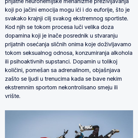
prijatne neurohemijske mehanizme preživljavanja
koji po jačini emocija mogu ići i do euforije, što je
svakako krajnji cilj svakog ekstremnog sportiste.
Kod njih se tokom procesa luči velika doza
dopamina koji je inače posrednik u stvaranju
prijatnih osećanja sličnih onima koje doživljavamo
tokom seksualnog odnosa, konzumiranja alkohola
ili psihoaktivnih supstanci. Dopamin u tolikoj
količini, pomešan sa adrenalinom, objašnjava
zašto se ljudi u trenucima kada se bave nekim
ekstremnim sportom nekontrolisano smeju ili
vrište.