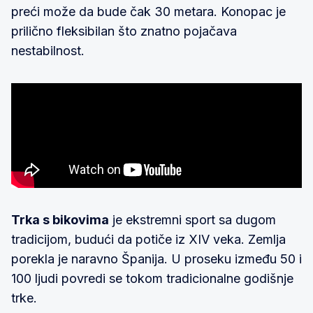
preći može da bude čak 30 metara. Konopac je
prilično fleksibilan što znatno pojačava
nestabilnost.
Trka s bikovima
je ekstremni sport sa dugom
tradicijom, budući da potiče iz XIV veka. Zemlja
porekla je naravno Španija. U proseku između 50 i
100 ljudi povredi se tokom tradicionalne godišnje
trke.