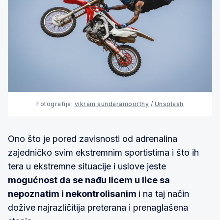
Fotografija:
vikram sundaramoorthy
/
Unsplash
Ono što je pored zavisnosti od adrenalina
zajedničko svim ekstremnim sportistima i što ih
tera u ekstremne situacije i uslove jeste
mogućnost da se nađu licem u lice sa
nepoznatim i nekontrolisanim
i na taj način
dožive najrazličitija preterana i prenaglašena