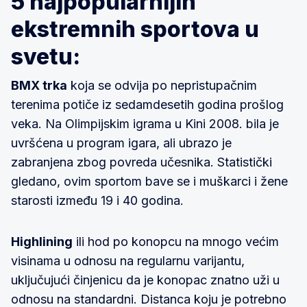
5 najpopularnijih
ekstremnih sportova u
svetu:
BMX trka
koja se odvija po nepristupačnim
terenima potiče iz sedamdesetih godina prošlog
veka. Na Olimpijskim igrama u Kini 2008. bila je
uvršćena u program igara, ali ubrazo je
zabranjena zbog povreda učesnika. Statistički
gledano, ovim sportom bave se i muškarci i žene
starosti između 19 i 40 godina.
Highlining
ili hod po konopcu na mnogo većim
visinama u odnosu na regularnu varijantu,
uključujući činjenicu da je konopac znatno uži u
odnosu na standardni. Distanca koju je potrebno