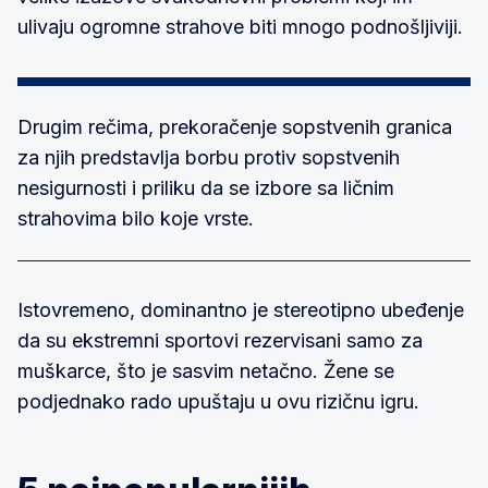
ulivaju ogromne strahove biti mnogo podnošljiviji.
Drugim rečima, prekoračenje sopstvenih granica
za njih predstavlja borbu protiv sopstvenih
nesigurnosti i priliku da se izbore sa ličnim
strahovima bilo koje vrste.
Istovremeno, dominantno je stereotipno ubeđenje
da su ekstremni sportovi rezervisani samo za
muškarce, što je sasvim netačno. Žene se
podjednako rado upuštaju u ovu rizičnu igru.