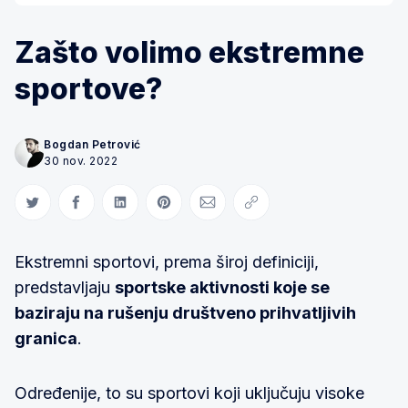
Zašto volimo ekstremne
sportove?
Bogdan Petrović
30 nov. 2022
Share on Twitter
Share on Facebook
Share on LinkedIn
Share on Pinterest
Share via Email
Copy link
Ekstremni sportovi, prema široj definiciji,
predstavljaju
sportske aktivnosti koje se
baziraju na rušenju društveno prihvatljivih
granica
.
Određenije, to su sportovi koji uključuju visoke