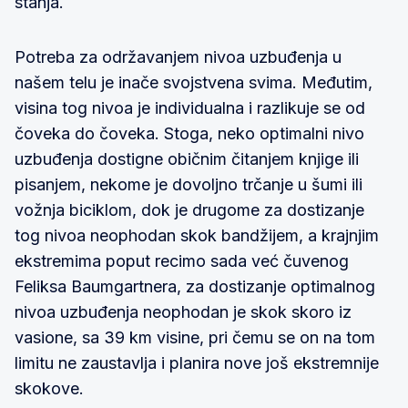
stanja.
Potreba za održavanjem nivoa uzbuđenja u
našem telu je inače svojstvena svima. Međutim,
visina tog nivoa je individualna i razlikuje se od
čoveka do čoveka. Stoga, neko optimalni nivo
uzbuđenja dostigne običnim čitanjem knjige ili
pisanjem, nekome je dovoljno trčanje u šumi ili
vožnja biciklom, dok je drugome za dostizanje
tog nivoa neophodan skok bandžijem, a krajnjim
ekstremima poput recimo sada već čuvenog
Feliksa Baumgartnera, za dostizanje optimalnog
nivoa uzbuđenja neophodan je skok skoro iz
vasione, sa 39 km visine, pri čemu se on na tom
limitu ne zaustavlja i planira nove još ekstremnije
skokove.