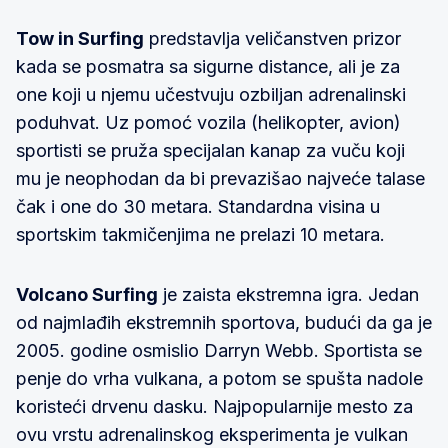
Tow in Surfing
predstavlja veličanstven prizor
kada se posmatra sa sigurne distance, ali je za
one koji u njemu učestvuju ozbiljan adrenalinski
poduhvat. Uz pomoć vozila (helikopter, avion)
sportisti se pruža specijalan kanap za vuču koji
mu je neophodan da bi prevazišao najveće talase
čak i one do 30 metara. Standardna visina u
sportskim takmičenjima ne prelazi 10 metara.
Volcano Surfing
je zaista ekstremna igra. Jedan
od najmlađih ekstremnih sportova, budući da ga je
2005. godine osmislio Darryn Webb. Sportista se
penje do vrha vulkana, a potom se spušta nadole
koristeći drvenu dasku. Najpopularnije mesto za
ovu vrstu adrenalinskog eksperimenta je vulkan