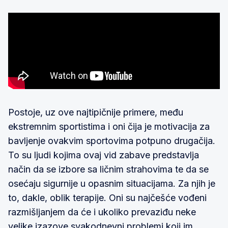
Postoje, uz ove najtipičnije primere, među
ekstremnim sportistima i oni čija je motivacija za
bavljenje ovakvim sportovima potpuno drugačija.
To su ljudi kojima ovaj vid zabave predstavlja
način da se izbore sa ličnim strahovima te da se
osećaju sigurnije u opasnim situacijama. Za njih je
to, dakle, oblik terapije. Oni su najčešće vođeni
razmišljanjem da će i ukoliko prevaziđu neke
velike izazove svakodnevni problemi koji im