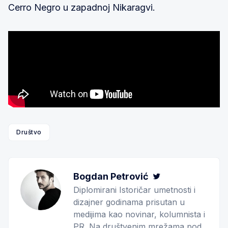
Cerro Negro u zapadnoj Nikaragvi.
Društvo
Bogdan Petrović
Twitter
Diplomirani Istoričar umetnosti i
dizajner godinama prisutan u
medijima kao novinar, kolumnista i
PR. Na društvenim mrežama pod