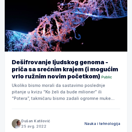
Dešifrovanje ljudskog genoma -
priča sa srećnim krajem (i mogućim
vrlo ružnim novim početkom)
Public
Ukoliko bismo morali da sastavimo poslednje
pitanje u kvizu “Ko želi da bude milioner” ili
“Potera”, takmičaru bismo zadali ogromne muke
ovim: “Kojem od navedenih projekata je trebalo
najviše vremena da bude završen?”: A) Skadar na
Bojani B) Obilaznica oko Beograda C) Dekodiranje
Dušan Katilović
Nauka i tehnologija
ljudskog genoma I dok smo pitanje Skadra
25 avg. 2022