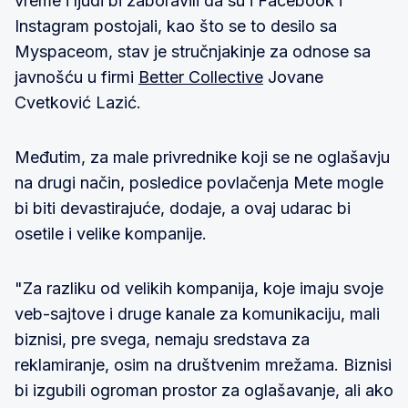
vreme i ljudi bi zaboravili da su i Facebook i
Instagram postojali, kao što se to desilo sa
Myspaceom, stav je stručnjakinje za odnose sa
javnošću u firmi
Better Collective
Jovane
Cvetković Lazić.
Međutim, za male privrednike koji se ne oglašavju
na drugi način, posledice povlačenja Mete mogle
bi biti devastirajuće, dodaje, a ovaj udarac bi
osetile i velike kompanije.
"Za razliku od velikih kompanija, koje imaju svoje
veb-sajtove i druge kanale za komunikaciju, mali
biznisi, pre svega, nemaju sredstava za
reklamiranje, osim na društvenim mrežama. Biznisi
bi izgubili ogroman prostor za oglašavanje, ali ako