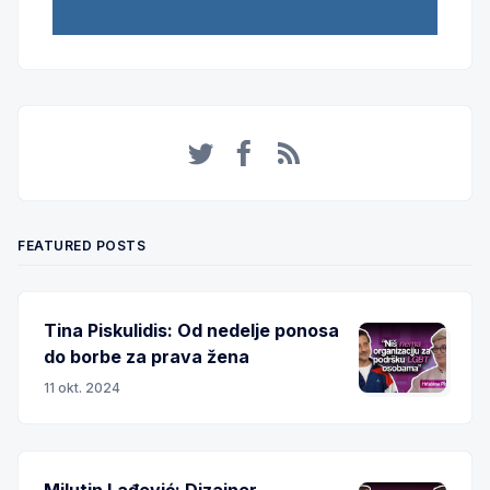
Twitter
Facebook
RSS
FEATURED POSTS
Tina Piskulidis: Od nedelje ponosa
do borbe za prava žena
11 okt. 2024
Milutin Lađević: Dizajner