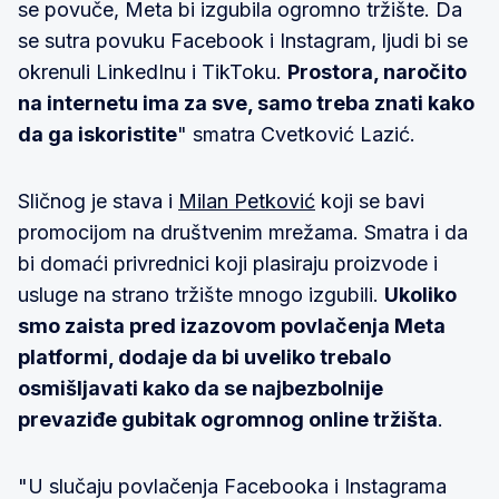
se povuče, Meta bi izgubila ogromno tržište. Da
se sutra povuku Facebook i Instagram, ljudi bi se
okrenuli LinkedInu i TikToku.
Prostora, naročito
na internetu ima za sve, samo treba znati kako
da ga iskoristite
" smatra Cvetković Lazić.
Sličnog je stava i
Milan Petković
koji se bavi
promocijom na društvenim mrežama. Smatra i da
bi domaći privrednici koji plasiraju proizvode i
usluge na strano tržište mnogo izgubili.
Ukoliko
smo zaista pred izazovom povlačenja Meta
platformi, dodaje da bi uveliko trebalo
osmišljavati kako da se najbezbolnije
prevaziđe gubitak ogromnog online tržišta
.
"U slučaju povlačenja Facebooka i Instagrama