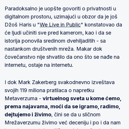
Paradoksalno je uopšte govoriti o privatnosti u
digitalnom prostoru, uzimajući u obzor da je još
Džoš Haris u "
We Live in Public
" konstatovao da
će ljudi učiniti sve pred kamerom, kao i da se
istorija ponovila sredinom dvehiljaditih - sa
nastankom društvenih mreža. Makar dok
čovečanstvo nije shvatilo da ono što se nađe na
internetu, ostaje na internetu.
I dok Mark Zakerberg svakodnevno izveštava
svojih 119 miliona pratilaca o napretku
Metaverzuma -
virtuelnog sveta u kome ćemo,
prema najavama, moći da se igramo, radimo,
dejtujemo i živimo
, čini se da u sličnom
Mrežaverzumu živimo već deceniju i po i da nam