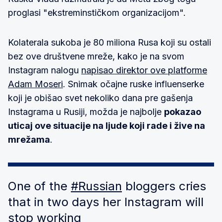
proglasi "ekstreminstičkom organizacijom".
Kolaterala sukoba je 80 miliona Rusa koji su ostali
bez ove društvene mreže, kako je na svom
Instagram nalogu
napisao direktor ove platforme
Adam Moseri
. Snimak očajne ruske influenserke
koji je obišao svet nekoliko dana pre gašenja
Instagrama u Rusiji, možda je najbolje
pokazao
uticaj ove situacije na ljude koji rade i žive na
mrežama
.
One of the
#Russian
bloggers cries
that in two days her Instagram will
stop working