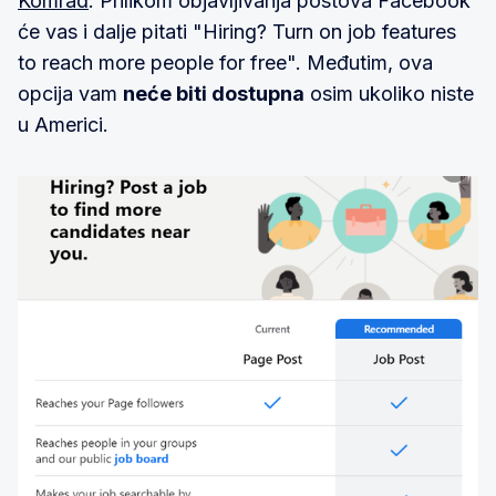
Komrad
. Prilikom objavljivanja postova Facebook
će vas i dalje pitati "Hiring? Turn on job features
to reach more people for free". Međutim, ova
opcija vam
neće biti dostupna
osim ukoliko niste
u Americi.