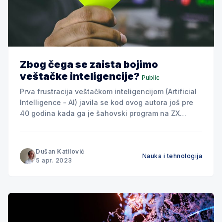
Zbog čega se zaista bojimo
veštačke inteligencije?
Public
Prva frustracija veštačkom inteligencijom (Artificial
Intelligence - AI) javila se kod ovog autora još pre
40 godina kada ga je šahovski program na ZX
Spectrumu 48K pobedio već na prvom nivou težine.
Olakšavajuća okolnost bila je to što je prirodna
inteligencija novopečenog humanog šahiste ipak
Dušan Katilović
Nauka i tehnologija
bila još uvek debelo u ranim
5 apr. 2023