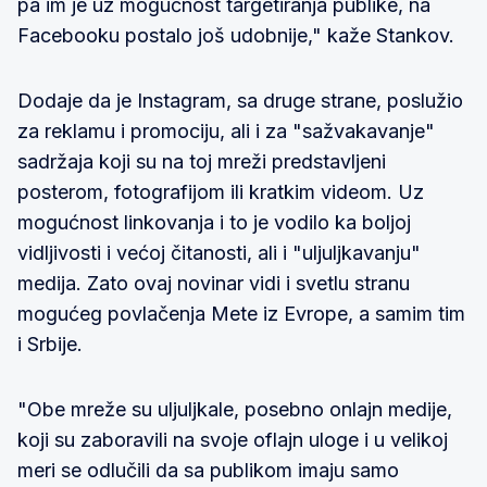
pa im je uz mogućnost targetiranja publike, na
Facebooku postalo još udobnije," kaže Stankov.
Dodaje da je Instagram, sa druge strane, poslužio
za reklamu i promociju, ali i za "sažvakavanje"
sadržaja koji su na toj mreži predstavljeni
posterom, fotografijom ili kratkim videom. Uz
mogućnost linkovanja i to je vodilo ka boljoj
vidljivosti i većoj čitanosti, ali i "uljuljkavanju"
medija. Zato ovaj novinar vidi i svetlu stranu
mogućeg povlačenja Mete iz Evrope, a samim tim
i Srbije.
"Obe mreže su uljuljkale, posebno onlajn medije,
koji su zaboravili na svoje oflajn uloge i u velikoj
meri se odlučili da sa publikom imaju samo