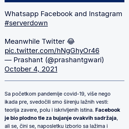
Whatsapp Facebook and Instagram
#serverdown
Meanwhile Twitter 😂
pic.twitter.com/hNgGhyOr46
— Prashant (@prashantgwari)
October 4, 2021
Sa početkom pandemije covid-19, više nego
ikada pre, svedočili smo širenju lažnih vesti:
teorija zavere, polu i iskrivljenih istina.
Facebook
je bio plodno tle za bujanje ovakvih sadržaja
,
ali se, čini se, naposletku izborio sa lažima i