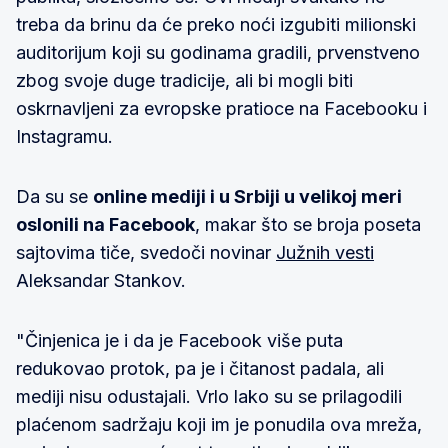
treba da brinu da će preko noći izgubiti milionski
auditorijum koji su godinama gradili, prvenstveno
zbog svoje duge tradicije, ali bi mogli biti
oskrnavljeni za evropske pratioce na Facebooku i
Instagramu.
Da su se
online mediji i u Srbiji u velikoj meri
oslonili na Facebook
, makar što se broja poseta
sajtovima tiče, svedoči novinar
Južnih vesti
Aleksandar Stankov.
"Činjenica je i da je Facebook više puta
redukovao protok, pa je i čitanost padala, ali
mediji nisu odustajali. Vrlo lako su se prilagodili
plaćenom sadržaju koji im je ponudila ova mreža,