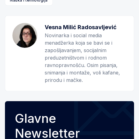
Nauka i tehnologija
Vesna Milić Radosavljević
Novinarka i social media
menadžerka koja se bavi se i
zapošljavanjem, socijalnim
preduzetništvom i rodnom
ravnopravnošću. Osim pisanja,
snimanja i montaže, voli kafane,
prirodu i mačke.
Glavne
Newsletter