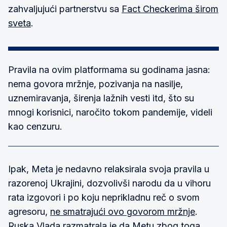
zahvaljujući partnerstvu sa
Fact Checkerima širom
sveta
.
Pravila na ovim platformama su godinama jasna:
nema govora mržnje, pozivanja na nasilje,
uznemiravanja, širenja lažnih vesti itd, što su
mnogi korisnici, naročito tokom pandemije, videli
kao cenzuru.
Ipak, Meta je nedavno relaksirala svoja pravila u
razorenoj Ukrajini, dozvolivši narodu da u vihoru
rata izgovori i po koju neprikladnu reč o svom
agresoru,
ne smatrajući ovo govorom mržnje
.
Ruska Vlada razmatrala je da Metu zbog toga