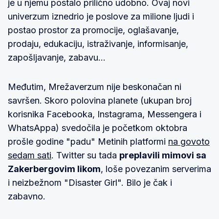
je u njemu postalo prilično udobno. Ovaj novi
univerzum iznedrio je poslove za milione ljudi i
postao prostor za promocije, oglašavanje,
prodaju, edukaciju, istraživanje, informisanje,
zapošljavanje, zabavu...
Međutim, Mrežaverzum nije beskonačan ni
savršen. Skoro polovina planete (ukupan broj
korisnika Facebooka, Instagrama, Messengera i
WhatsAppa) svedočila je početkom oktobra
prošle godine "padu" Metinih platformi
na govoto
sedam sati
. Twitter su tada
preplavili mimovi sa
Zakerbergovim likom
, loše povezanim serverima
i neizbežnom "Disaster Girl". Bilo je čak i
zabavno.