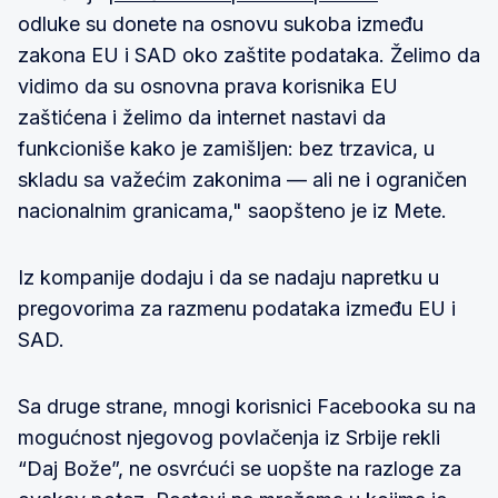
odluke su donete na osnovu sukoba između
zakona EU i SAD oko zaštite podataka. Želimo da
vidimo da su osnovna prava korisnika EU
zaštićena i želimo da internet nastavi da
funkcioniše kako je zamišljen: bez trzavica, u
skladu sa važećim zakonima — ali ne i ograničen
nacionalnim granicama," saopšteno je iz Mete.
Iz kompanije dodaju i da se nadaju napretku u
pregovorima za razmenu podataka između EU i
SAD.
Sa druge strane, mnogi korisnici Facebooka su na
mogućnost njegovog povlačenja iz Srbije rekli
“Daj Bože”, ne osvrćući se uopšte na razloge za