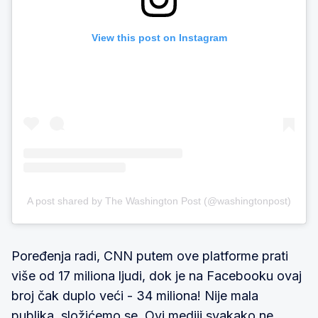
View this post on Instagram
A post shared by The Washington Post (@washingtonpost)
Poređenja radi, CNN putem ove platforme prati
više od 17 miliona ljudi, dok je na Facebooku ovaj
broj čak duplo veći - 34 miliona! Nije mala
publika, složićemo se. Ovi mediji svakako ne