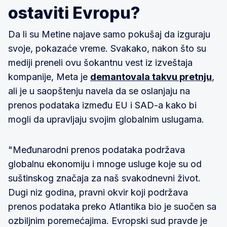
ostaviti Evropu?
Da li su Metine najave samo pokušaj da izguraju
svoje, pokazaće vreme. Svakako, nakon što su
mediji preneli ovu šokantnu vest iz izveštaja
kompanije, Meta je
demantovala takvu pretnju
,
ali je u saopštenju navela da se oslanjaju na
prenos podataka između EU i SAD-a kako bi
mogli da upravljaju svojim globalnim uslugama.
"Međunarodni prenos podataka podržava
globalnu ekonomiju i mnoge usluge koje su od
suštinskog značaja za naš svakodnevni život.
Dugi niz godina, pravni okvir koji podržava
prenos podataka preko Atlantika bio je suočen sa
ozbiljnim poremećajima. Evropski sud pravde je