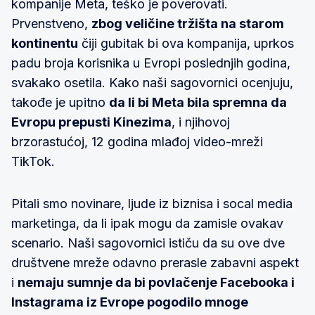
kompanije Meta, teško je poverovati.
Prvenstveno,
zbog veličine tržišta na starom
kontinentu
čiji gubitak bi ova kompanija, uprkos
padu broja korisnika u Evropi poslednjih godina,
svakako osetila. Kako naši sagovornici ocenjuju,
takođe je upitno
da li bi Meta bila spremna da
Evropu prepusti Kinezima
, i njihovoj
brzorastućoj, 12 godina mlađoj video-mreži
TikTok.
Pitali smo novinare, ljude iz biznisa i socal media
marketinga, da li ipak mogu da zamisle ovakav
scenario. Naši sagovornici ističu da su ove dve
društvene mreže odavno prerasle zabavni aspekt
i
nemaju sumnje da bi povlačenje Facebooka i
Instagrama iz Evrope pogodilo mnoge