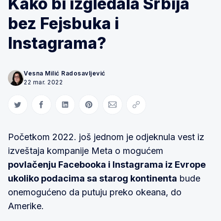
Kako bi izgledala Srbija
bez Fejsbuka i
Instagrama?
Vesna Milić Radosavljević
22 mar. 2022
Share on Twitter
Share on Facebook
Share on LinkedIn
Share on Pinterest
Share via Email
Copy link
Početkom 2022. još jednom je odjeknula vest iz
izveštaja kompanije Meta o mogućem
povlačenju Facebooka i Instagrama iz Evrope
ukoliko podacima sa starog kontinenta
bude
onemogućeno da putuju preko okeana, do
Amerike.