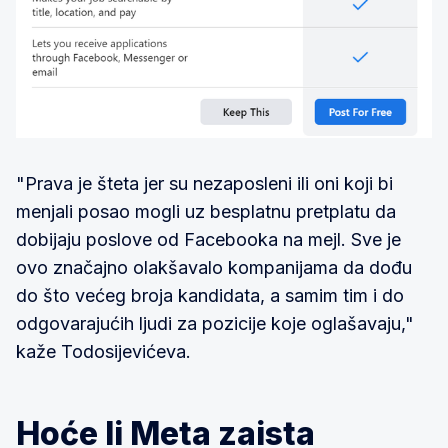
"Prava je šteta jer su nezaposleni ili oni koji bi
menjali posao mogli uz besplatnu pretplatu da
dobijaju poslove od Facebooka na mejl. Sve je
ovo značajno olakšavalo kompanijama da dođu
do što većeg broja kandidata, a samim tim i do
odgovarajućih ljudi za pozicije koje oglašavaju,"
kaže Todosijevićeva.
Hoće li Meta zaista