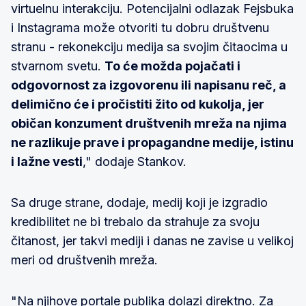
virtuelnu interakciju. Potencijalni odlazak Fejsbuka
i Instagrama može otvoriti tu dobru društvenu
stranu - rekonekciju medija sa svojim čitaocima u
stvarnom svetu.
To će možda pojačati i
odgovornost za izgovorenu ili napisanu reč, a
delimično će i pročistiti žito od kukolja, jer
običan konzument društvenih mreža na njima
ne razlikuje prave i propagandne medije, istinu
i lažne vesti
," dodaje Stankov.
Sa druge strane, dodaje, medij koji je izgradio
kredibilitet ne bi trebalo da strahuje za svoju
čitanost, jer takvi mediji i danas ne zavise u velikoj
meri od društvenih mreža.
"Na njihove portale publika dolazi direktno. Za