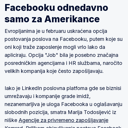
Facebooku odnedavno
samo za Amerikance
Evropljanima je u februaru uskraćena opcija
postovanja poslova na Facebooku, putem koje su
oni koji traže zaposlenje mogli vrlo lako da
apliciraju. Opcija "Job" bila je posebno značajna
posredničkim agencijama i HR službama, naročito
velikih kompanija koje često zapošljavaju.
Iako je LinkedIn poslovna platfoma gde se biznisi
umrežavaju i kompanije grade imidž,
nezanemarljiva je uloga Facebooka u oglašavanju
slobodnih pozicija, smatra Marija Todosijević iz
niške
Agencije za privremeno zapošljavanje