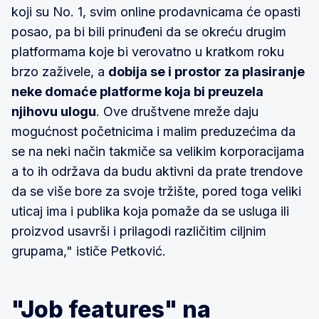
koji su No. 1, svim online prodavnicama će opasti
posao, pa bi bili prinuđeni da se okreću drugim
platformama koje bi verovatno u kratkom roku
brzo zaživele, a
dobija se i prostor za plasiranje
neke domaće platforme koja bi preuzela
njihovu ulogu
. Ove društvene mreže daju
mogućnost početnicima i malim preduzećima da
se na neki način takmiče sa velikim korporacijama
a to ih održava da budu aktivni da prate trendove
da se više bore za svoje tržište, pored toga veliki
uticaj ima i publika koja pomaže da se usluga ili
proizvod usavrši i prilagodi različitim ciljnim
grupama," ističe Petković.
"Job features" na