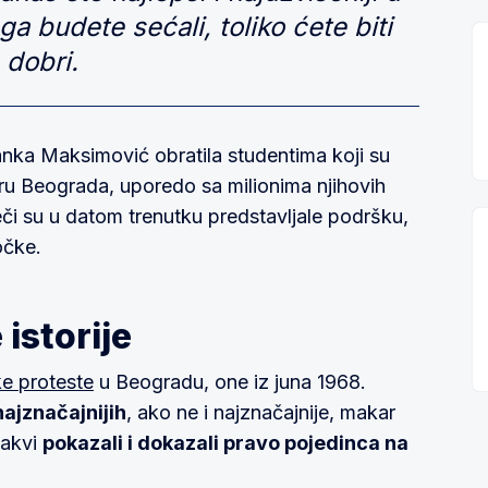
ga budete sećali, toliko ćete biti
dobri.
nka Maksimović obratila studentima koji su
tru Beograda, uporedo sa milionima njihovih
eči su u datom trenutku predstavljale podršku,
očke.
istorije
ke proteste
u Beogradu, one iz juna 1968.
ajznačajnijih
, ako ne i najznačajnije, makar
takvi
pokazali i dokazali pravo pojedinca na