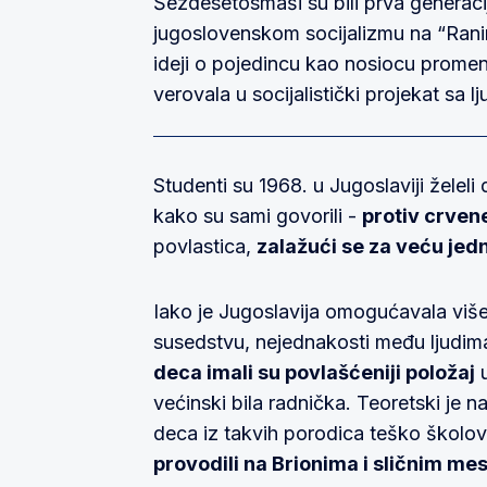
Šezdesetosmaši su bili prva generacij
jugoslovenskom socijalizmu na “Rani
ideji o pojedincu kao nosiocu promena
verovala u socijalistički projekat sa l
Studenti su 1968. u Jugoslaviji želeli
kako su sami govorili -
protiv crven
povlastica,
zalažući se za veću jed
Iako je Jugoslavija omogućavala više
susedstvu, nejednakosti među ljudima 
deca imali su povlašćeniji položaj
u
većinski bila radnička. Teoretski je na
deca iz takvih porodica teško školov
provodili na Brionima i sličnim me