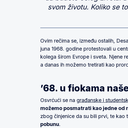
svom životu. Koliko se to
Ovim rečima se, između ostalih, Desa
juna 1968. godine protestovali u cen
kolega širom Evrope i sveta. Njene r
a danas ih možemo tretirati kao pror
’68. u fiokama naše 
Osvrćući se na
građanske i students
možemo posmatrati kao jedne od n
zbog činjenice da su bili prvi, te kao 
pobunu
.