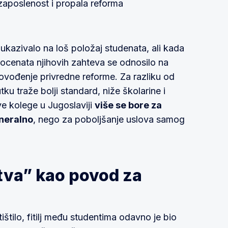
zaposlenost i propala reforma
kazivalo na loš položaj studenata, ali kada
ocenata njihovih zahteva se odnosilo na
provođenje privredne reforme. Za razliku od
ku traže bolji standard, niže školarine i
e kolege u Jugoslaviji
više se bore za
eneralno
, nego za poboljšanje uslova samog
stva” kao povod za
tištilo, fitilj među studentima odavno je bio