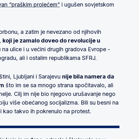
van “praškim prolećem”
i ugušen sovjetskom
Sorbonu, a zatim je nevezano od njihovih
,
koji je zamalo doveo do revolucije u
u na ulice i u većini drugih gradova Evrope -
gradu, ali i ostalim republikama SFRJ.
ini, Ljubljani i Sarajevu
nije bila namera da
em
što im se sa mnogo strana spočitavalo, ali
melje. Cilj im nije bio njegovo urušavanje nego
biju više obećanog socijalizma. Bili su besni na
i kao takvo ih pokrenulo na protest.