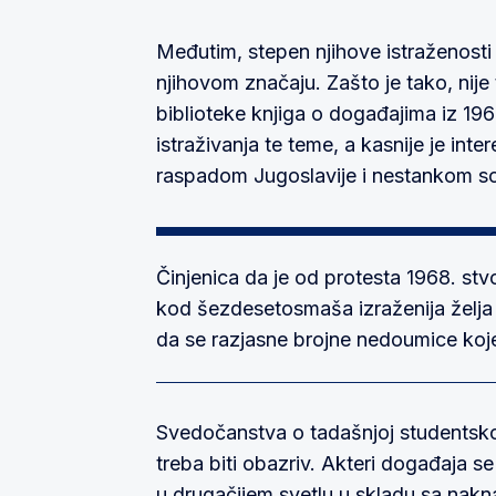
Međutim, stepen njihove istraženosti 
njihovom značaju. Zašto je tako, nije
biblioteke knjiga o događajima iz 1968
istraživanja te teme, a kasnije je int
raspadom Jugoslavije i nestankom so
Činjenica da je od protesta 1968. stv
kod šezdesetosmaša izraženija želja
da se razjasne brojne nedoumice koje
Svedočanstva o tadašnjoj studentsko
treba biti obazriv. Akteri događaja s
u drugačijem svetlu
u skladu sa nakn