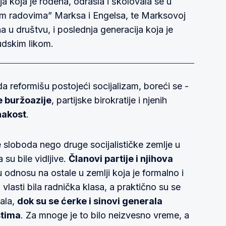
a koja je rođena, odrasla i školovala se u
m radovima” Marksa i Engelsa, te Marksovoj
 u društvu, i poslednja generacija koja je
judskim likom.
 da reformišu postojeći socijalizam, boreći se -
e buržoazije
, partijske birokratije i njenih
nakost
.
 sloboda nego druge socijalističke zemlje u
su bile vidljive.
Članovi partije i njihova
 odnosu na ostale u zemlji koja je formalno i
 vlasti bila radnička klasa, a praktično su se
ala,
dok su se ćerke i sinovi generala
stima
. Za mnoge je to bilo neizvesno vreme, a