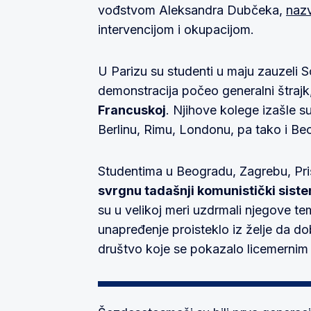
vođstvom Aleksandra Dubčeka,
naz
intervencijom i okupacijom.
U Parizu su studenti u maju zauzeli 
demonstracija počeo generalni štrajk
Francuskoj
. Njihove kolege izašle s
Berlinu, Rimu, Londonu, pa tako i Beo
Studentima u Beogradu, Zagrebu, Prišt
svrgnu tadašnji komunistički sist
su u velikoj meri uzdrmali njegove te
unapređenje proisteklo iz želje da do
društvo koje se pokazalo licemernim 