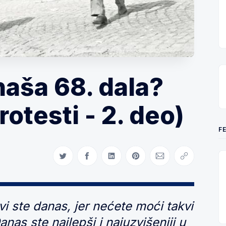
naša 68. dala?
otesti - 2. deo)
F
Share on Twitter
Share on Facebook
Share on LinkedIn
Share on Pinterest
Share via Email
Copy link
i ste danas, jer nećete moći takvi
nas ste najlepši i najuzvišeniji u