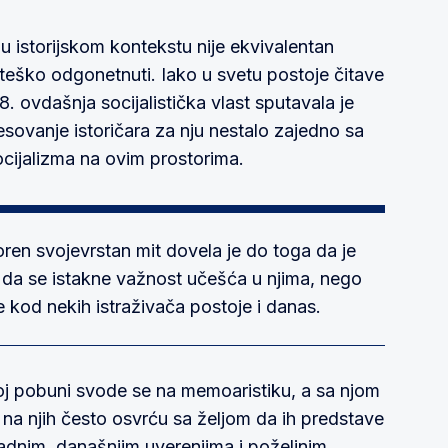
u istorijskom kontekstu nije ekvivalentan
 teško odgonetnuti. Iako u svetu postoje čitave
. ovdašnja socijalistička vlast sputavala je
eresovanje istoričara za nju nestalo zajedno sa
cijalizma na ovim prostorima.
oren svojevrstan mit dovela je do toga da je
 da se istakne važnost učešća u njima, nego
 kod nekih istraživača postoje i danas.
j pobuni svode se na memoaristiku, a sa njom
e na njih često osvrću sa željom da ih predstave
adnim, današnjim uverenjima i poželjnim