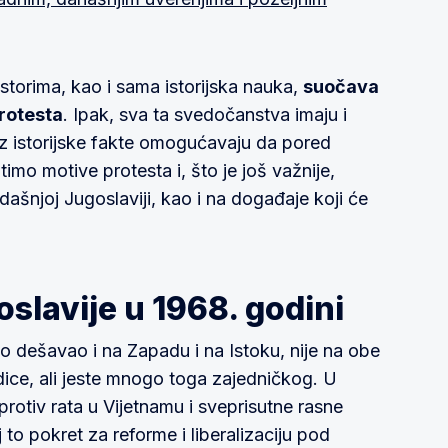
storima, kao i sama istorijska nauka,
suočava
protesta
. Ipak, sva ta svedočanstva imaju i
uz istorijske fakte omogućavaju da pored
imo motive protesta i, što je još važnije,
tadašnjoj Jugoslaviji, kao i na događaje koji će
slavije u 1968. godini
o dešavao i na Zapadu i na Istoku, nije na obe
dice, ali jeste mnogo toga zajedničkog. U
protiv rata u Vijetnamu i sveprisutne rasne
to pokret za reforme i liberalizaciju pod