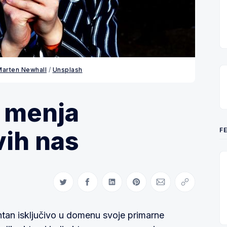
Marten Newhall
/
Unsplash
 menja
F
vih nas
Share on Twitter
Share on Facebook
Share on LinkedIn
Share on Pinterest
Share via Email
Copy link
tan isključivo u domenu svoje primarne