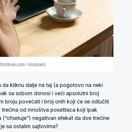
:
Firmbee.com
/
Unsplash
 da kliknu dalje na taj (a pogotovo na neki
 ipak sa sobom donosi i veći apsolutni broj
broju povećati i broj onih koji će se odlučiti
 trećina od mnoštva posetilaca koji ipak
a (“ofsetuje”) negativan efekat da dve trećine
a je sa ostalim sajtovima?