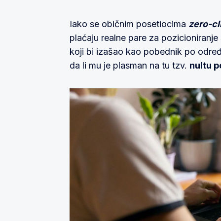
Iako se običnim posetiocima
zero-cl
plaćaju realne pare za pozicioniranje s
koji bi izašao kao pobednik po određ
da li mu je plasman na tu tzv.
nultu p