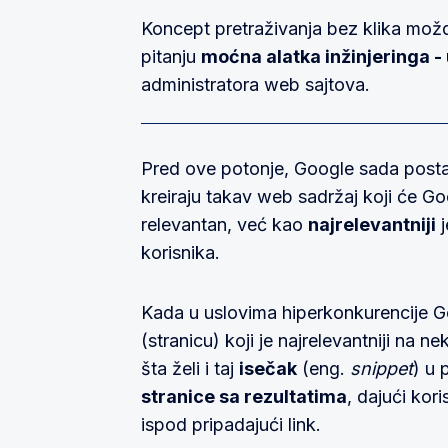
Koncept pretraživanja bez klika možda
pitanju
moćna alatka inžinjeringa 
administratora web sajtova.
Pred ove potonje, Google sada posta
kreiraju takav web sadržaj koji će Go
relevantan, već kao
najrelevantniji
j
korisnika.
Kada u uslovima hiperkonkurencije Go
(stranicu) koji je najrelevantniji na n
šta želi i taj
isečak
(eng.
snippet
) u 
stranice sa rezultatima
, dajući kori
ispod pripadajući link.