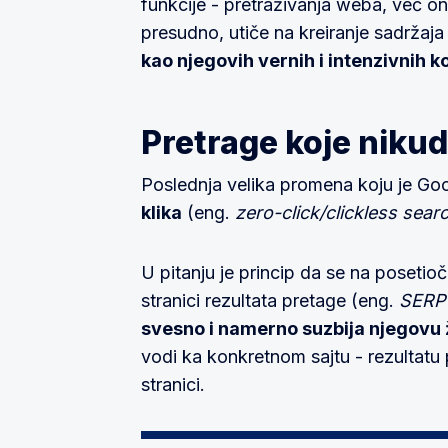
funkcije - pretraživanja weba, već on
presudno, utiče na kreiranje sadržaja 
kao njegovih vernih i intenzivnih ko
Pretrage koje niku
Poslednja velika promena koju je Go
klika
(eng.
zero-click/clickless sear
U pitanju je princip da se na poseti
stranici rezultata pretage (eng.
SERP 
svesno i namerno suzbija njegovu že
vodi ka konkretnom sajtu - rezultatu 
stranici.