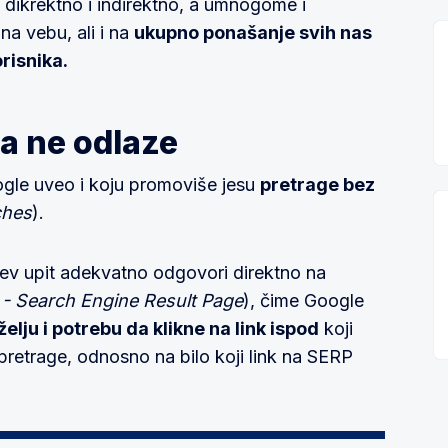
 dikrektno i indirektno, a umnogome i
na vebu, ali i na
ukupno ponašanje svih nas
risnika.
da ne odlaze
ogle uveo i koju promoviše jesu
pretrage bez
ches
).
očev upit adekvatno odgovori direktno na
- Search Engine Result Page
), čime Google
lju i potrebu da klikne na link ispod
koji
pretrage, odnosno na bilo koji link na SERP