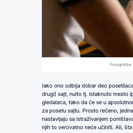
Fotografija
Iako ono odbija dobar deo posetilaca
drugi) sajt, nulto tj. istaknuto mesto
gledalaca, tako da će se u apsolutnom 
za posetu sajtu. Prosto rečeno, jedna
nastavljaju sa istraživanjem poništav
njih to verovatno neće učiniti. Ali, št