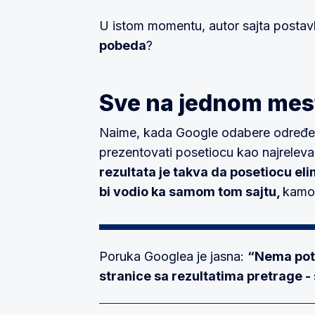
U istom momentu, autor sajta postavlja
pobeda
?
Sve na jednom mes
Naime, kada Google odabere određeni 
prezentovati posetiocu kao najreleva
rezultata je takva da posetiocu elim
bi vodio ka samom tom sajtu,
kamol
Poruka Googlea je jasna:
“Nema potr
stranice sa rezultatima pretrage - 