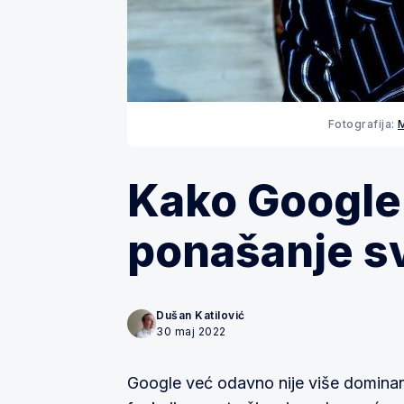
Fotografija:
Kako Google
ponašanje s
Dušan Katilović
30 maj 2022
Google već odavno nije više dominan