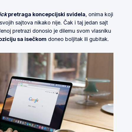
ick
pretraga koncepcijski svidela
, onima koji
vojih sajtova nikako nije. Čak i taj jedan sajt
enoj pretrazi donosio je dilemu svom vlasniku
oziciju sa isečkom
doneo boljitak ili gubitak.