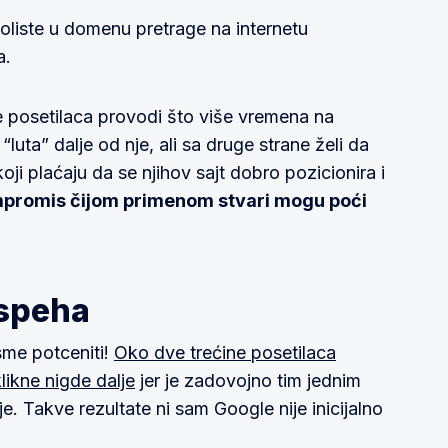
iste u domenu pretrage na internetu
a.
še posetilaca provodi što više vremena na
“luta” dalje od nje, ali sa druge strane želi da
ji plaćaju da se njihov sajt dobro pozicionira i
promis čijom primenom stvari mogu poći
uspeha
sme potceniti!
Oko dve trećine posetilaca
likne nigde dalje
jer je zadovojno tim jednim
. Takve rezultate ni sam Google nije inicijalno