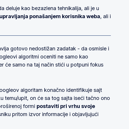
 deluje kao bezazlena tehnikalija, ali je u
- upravljanja ponašanjem korisnika weba
, ali i
vlja gotovo nedostižan zadatak - da osmisle i
ogleovi algoritmi oceniti ne samo kao
er će samo na taj način stići u potpuni fokus
ogleov algoritam konačno identifikuje sajt
eku temu/upit, on će sa tog sajta iseći tačno ono
proširenoj formi
postaviti pri vrhu svoje
sniku pritom izvor informacije i objavljujući