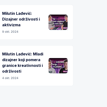
Milutin Lađević:
Dizajner održivosti i
aktivizma
9 okt. 2024
Milutin Lađević: Mladi
dizajner koji pomera
granice kreativnosti i
održivosti
4 okt. 2024