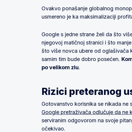
Ovakvo ponašanje globalnog monopol
usmereno je ka maksimalizaciji profit
Google s jedne strane želi da što vi
njegovoj matičnoj stranici i što manje 
što više novca ubere od oglašivača ko
samim tim bude dobro posećen.
Kom
po velikom zlu
.
Rizici preteranog 
Gotovanstvo korisnika se nikada ne 
Google pretraživača odlučuje da ne k
serviranim odgovorom na svoje pitanje
očekivao.