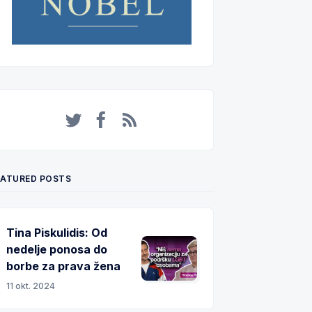
Twitter
Facebook
RSS
EATURED POSTS
Tina Piskulidis: Od
nedelje ponosa do
borbe za prava žena
11 okt. 2024