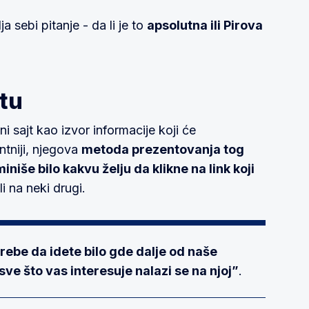
 sebi pitanje - da li je to
apsolutna ili Pirova
tu
sajt kao izvor informacije koji će
ntniji, njegova
metoda prezentovanja tog
iniše bilo kakvu želju da klikne na link koji
i na neki drugi.
ebe da idete bilo gde dalje od naše
sve što vas interesuje nalazi se na njoj”
.