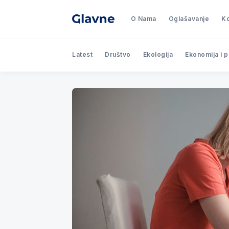
O Nama
Oglašavanje
Ko
Latest
Društvo
Ekologija
Ekonomija i 