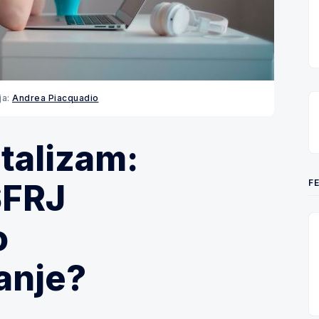
ja:
Andrea Piacquadio
talizam:
F
SFRJ
o
anje?