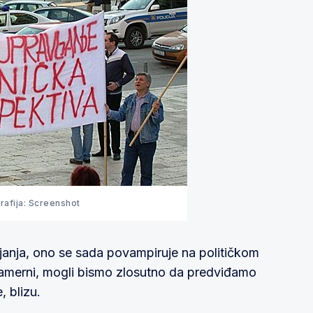
rafija: Screenshot
janja, ono se sada povampiruje na političkom
amerni, mogli bismo zlosutno da predviđamo
, blizu.