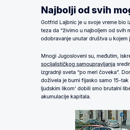
Najbolji od svih m
Gotfrid Lajbnic je u svoje vreme bio i
teza da “živimo u najboljem od svih 
odobravanje unutar društva u kojem je
Mnogi Jugosloveni su, međutim, iskr
socijalističkog samoupravljanja
sredi
izgradnji sveta “po meri čoveka”. Do
doživela je burni fijasko samo 15-tak
ljudskim likom’ dobili smo brutalni li
akumulacije kapitala.