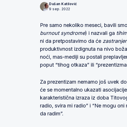
Dušan Katilović
9 sep. 2022
Pre samo nekoliko meseci, bavili sm
burnout syndrome
) i nazvali ga
tihi
ni da pretpostavimo da će
zastranjen
produktivnost izdignuta na nivo božans
noći, mas-mediji su postali preplavlj
poput “tihog otkaza” ili “prezentizma
Za prezentizam nemamo još uvek doba
će se momentalno ukazati asocijacije 
karakteristična izraza iz doba Titovo
radio, svira mi radio” i “Ne mogu oni
da radim”.