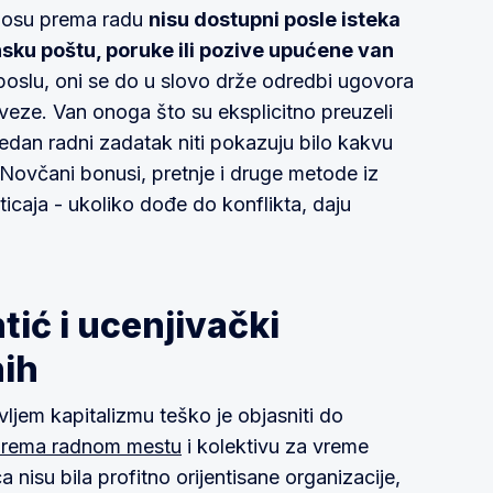
dnosu prema radu
nisu dostupni posle isteka
onsku poštu, poruke ili pozive upućene van
poslu, oni se do u slovo drže odredbi ugovora
veze. Van onoga što su eksplicitno preuzeli
edan radni zadatak niti pokazuju bilo kakvu
ovčani bonusi, pretnje i druge metode iz
icaja - ukoliko dođe do konflikta, daju
tić i ucenjivački
nih
jem kapitalizmu teško je objasniti do
 prema radnom mestu
i kolektivu za vreme
isu bila profitno orijentisane organizacije,