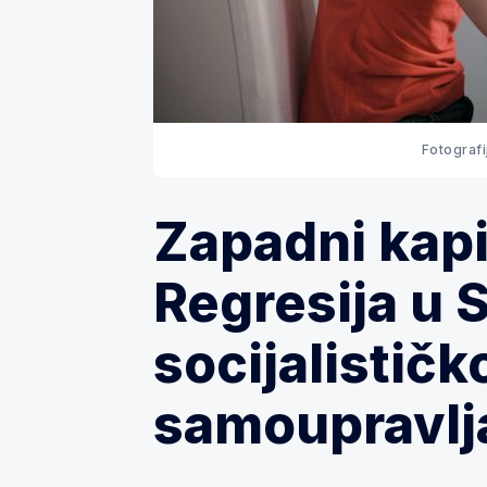
Fotografi
Zapadni kapi
Regresija u 
socijalističk
samoupravlj