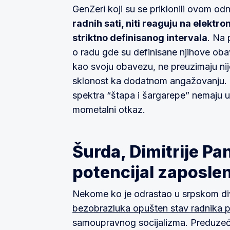
GenZeri koji su se priklonili ovom o
radnih sati, niti reaguju na elektr
striktno definisanog intervala
. Na 
o radu gde su definisane njihove oba
kao svoju obavezu, ne preuzimaju nij
sklonost ka dodatnom angažovanju. N
spektra “štapa i šargarepe” nemaju ut
mometalni otkaz.
Šurda, Dimitrije Pan
potencijal zaposle
Nekome ko je odrastao u srpskom divl
bezobrazluka opušten stav radnika
samoupravnog socijalizma. Preduzeća n