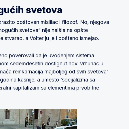
ogućih svetova
zrazito poštovan mislilac i filozof. No, njegova
mogućih svetova” nije naišla na opšte
 stvarao, a Volter ju je i pošteno ismejao.
eno poverovali da je uvođenjem sistema
nom sedemdesetih dostignut novi vrhunac u
maća reinkarnacija ‘najboljeg od svih svetova’
 godina kasnije, a umesto ‘socijalizma sa
beralni kapitalizam sa elementima prvobitne