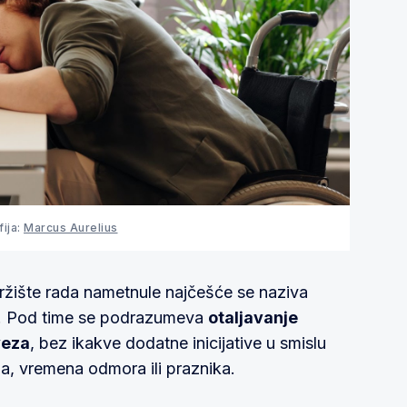
fija:
Marcus Aurelius
tržište rada nametnule najčešće se naziva
. Pod time se podrazumeva
otaljavanje
veza
, bez ikakve dodatne inicijative u smislu
a, vremena odmora ili praznika.