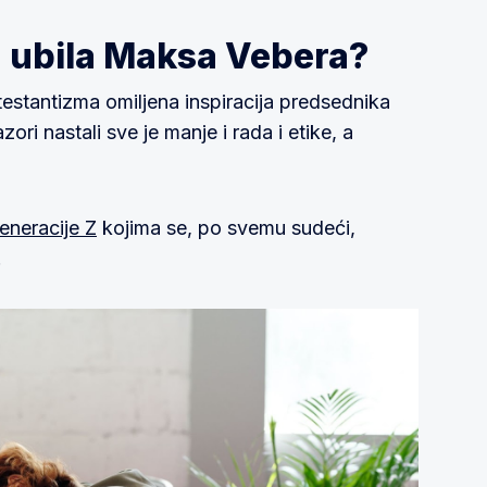
 Z ubila Maksa Vebera?
testantizma omiljena inspiracija predsednika
ori nastali sve je manje i rada i etike, a
eneracije Z
kojima se, po svemu sudeći,
.