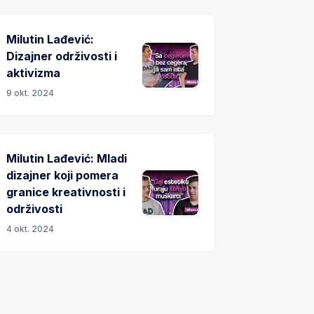
Milutin Lađević:
Dizajner održivosti i
aktivizma
9 okt. 2024
Milutin Lađević: Mladi
dizajner koji pomera
granice kreativnosti i
održivosti
4 okt. 2024