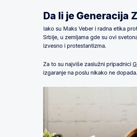
Da li je Generacija
Iako su Maks Veber i radna etika pro
Srbije, u zemljama gde su ovi svetonaz
izvesno i protestantizma.
Za to su najviše zaslužni pripadnici
G
izgaranje na poslu nikako ne dopada