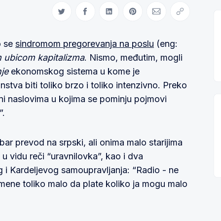
Share on Twitter
Share on Facebook
Share on LinkedIn
Share on Pinterest
Share via Email
Copy link
o se
sindromom pregorevanja na poslu
(eng:
m ubicom kapitalizma
. Nismo, međutim, mogli
je
ekonomskog sistema u kome je
tva biti toliko brzo i toliko intenzivno. Preko
eni naslovima u kojima se pominju pojmovi
”.
r prevod na srpski, ali onima malo starijima
u vidu reči “uravnilovka”, kao i dva
g i Kardeljevog samoupravljanja: “Radio - ne
 mene toliko malo da plate koliko ja mogu malo