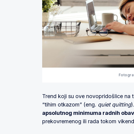
Fotogra
Trend koji su ove novopridošlice na 
“tihim otkazom” (eng.
quiet quitting
)
apsolutnog minimuma radnih oba
prekovremenog ili rada tokom vikend