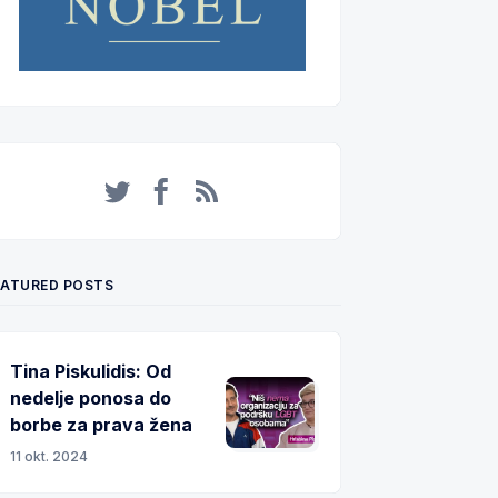
Twitter
Facebook
RSS
EATURED POSTS
Tina Piskulidis: Od
nedelje ponosa do
borbe za prava žena
11 okt. 2024