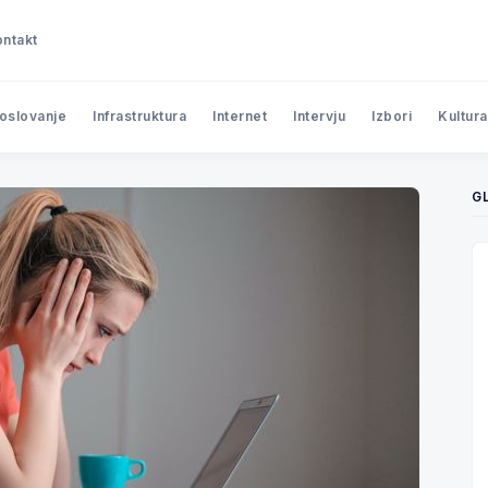
ntakt
poslovanje
Infrastruktura
Internet
Intervju
Izbori
Kultura
G